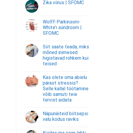
Zika viirus | SFOMC
Wolff-Parkinsoni-
White’i sündroom |
SFOMC
Siit saate teada, miks
mõned inimesed
higistavad rohkem kui
teised
Kas olete oma abielu
pärast stressis?
Selle kallal töötamine
võib samuti teie
tervist aidata
Näpunäiteid biitsepsi
valu kodus raviks
Kuidas ma saan lahti