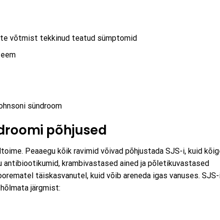
mite võtmist tekkinud teatud sümptomid
steem
Johnsoni sündroom
droomi põhjused
ltoime. Peaaegu kõik ravimid võivad põhjustada SJS-i, kuid kõig
u antibiootikumid, krambivastased ained ja põletikuvastased
noorematel täiskasvanutel, kuid võib areneda igas vanuses. SJS-
hõlmata järgmist: