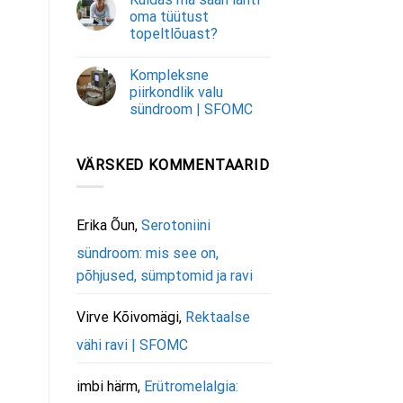
oma tüütust
topeltlõuast?
Kompleksne
piirkondlik valu
sündroom | SFOMC
VÄRSKED KOMMENTAARID
Erika Õun
,
Serotoniini
sündroom: mis see on,
põhjused, sümptomid ja ravi
Virve Kõivomägi
,
Rektaalse
vähi ravi | SFOMC
imbi härm
,
Erütromelalgia: