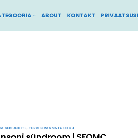
ATEGOORIA
ABOUT
KONTAKT
PRIVAATSUSP
JA SEISUNDITE
,
TERVISERAAMATUKOGU
nsoni sündroom | SFOMC