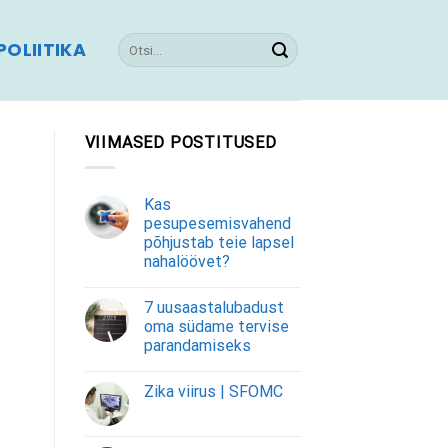
OLIITIKA
VIIMASED POSTITUSED
Kas
pesupesemisvahend
põhjustab teie lapsel
nahalöövet?
7 uusaastalubadust
oma südame tervise
parandamiseks
Zika viirus | SFOMC