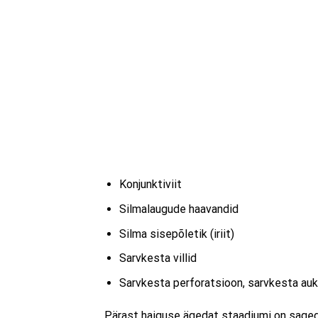
Konjunktiviit
Silmalaugude haavandid
Silma sisepõletik (iriit)
Sarvkesta villid
Sarvkesta perforatsioon, sarvkesta au
Pärast haiguse ägedat staadiumi on saged