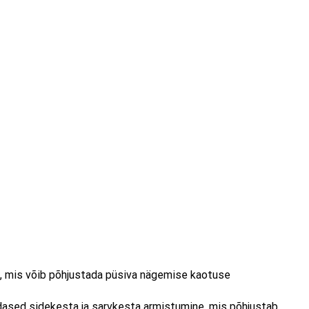
k, mis võib põhjustada püsiva nägemise kaotuse
ased sidekesta ja sarvkesta armistumine, mis põhjustab