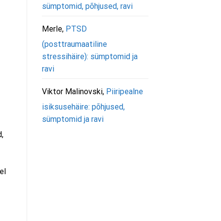
sümptomid, põhjused, ravi
Merle
,
PTSD
(posttraumaatiline
stressihäire): sümptomid ja
ravi
Viktor Malinovski
,
Piiripealne
isiksusehäire: põhjused,
sümptomid ja ravi
,
el