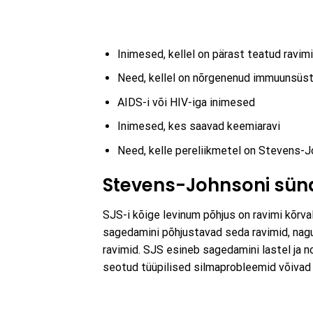
Inimesed, kellel on pärast teatud ravi
Need, kellel on nõrgenenud immuunsü
AIDS-i või HIV-iga inimesed
Inimesed, kes saavad keemiaravi
Need, kelle pereliikmetel on Stevens-
Stevens-Johnsoni sün
SJS-i kõige levinum põhjus on ravimi kõrva
sagedamini põhjustavad seda ravimid, nag
ravimid. SJS esineb sagedamini lastel ja 
seotud tüüpilised silmaprobleemid võivad 