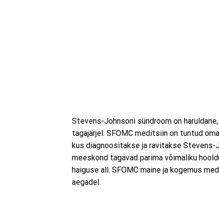
Stevens-Johnsoni sündroom on haruldane, k
tagajärjel. SFOMC meditsiin on tuntud oma 
kus diagnoositakse ja ravitakse Stevens-J
meeskond tagavad parima võimaliku hooldus
haiguse all. SFOMC maine ja kogemus medi
aegadel.