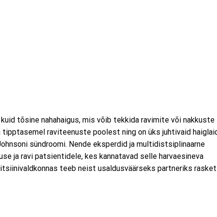
uid tõsine nahahaigus, mis võib tekkida ravimite või nakkuste
tipptasemel raviteenuste poolest ning on üks juhtivaid haiglaid
ohnsoni sündroomi. Nende eksperdid ja multidistsiplinaarne
e ja ravi patsientidele, kes kannatavad selle harvaesineva
tsiinivaldkonnas teeb neist usaldusväärseks partneriks rasket