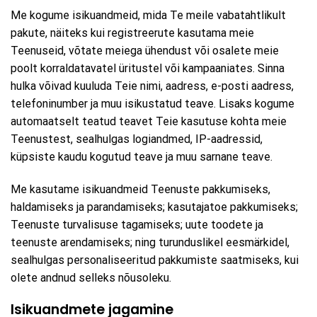
Me kogume isikuandmeid, mida Te meile vabatahtlikult
pakute, näiteks kui registreerute kasutama meie
Teenuseid, võtate meiega ühendust või osalete meie
poolt korraldatavatel üritustel või kampaaniates. Sinna
hulka võivad kuuluda Teie nimi, aadress, e-posti aadress,
telefoninumber ja muu isikustatud teave. Lisaks kogume
automaatselt teatud teavet Teie kasutuse kohta meie
Teenustest, sealhulgas logiandmed, IP-aadressid,
küpsiste kaudu kogutud teave ja muu sarnane teave.
Me kasutame isikuandmeid Teenuste pakkumiseks,
haldamiseks ja parandamiseks; kasutajatoe pakkumiseks;
Teenuste turvalisuse tagamiseks; uute toodete ja
teenuste arendamiseks; ning turunduslikel eesmärkidel,
sealhulgas personaliseeritud pakkumiste saatmiseks, kui
olete andnud selleks nõusoleku.
Isikuandmete jagamine