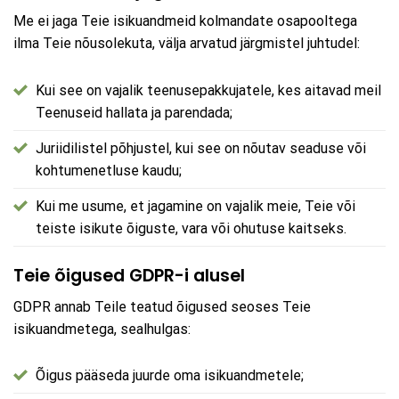
Me ei jaga Teie isikuandmeid kolmandate osapooltega
ilma Teie nõusolekuta, välja arvatud järgmistel juhtudel:
Kui see on vajalik teenusepakkujatele, kes aitavad meil
Teenuseid hallata ja parendada;
Juriidilistel põhjustel, kui see on nõutav seaduse või
kohtumenetluse kaudu;
Kui me usume, et jagamine on vajalik meie, Teie või
teiste isikute õiguste, vara või ohutuse kaitseks.
Teie õigused GDPR-i alusel
GDPR annab Teile teatud õigused seoses Teie
isikuandmetega, sealhulgas:
Õigus pääseda juurde oma isikuandmetele;