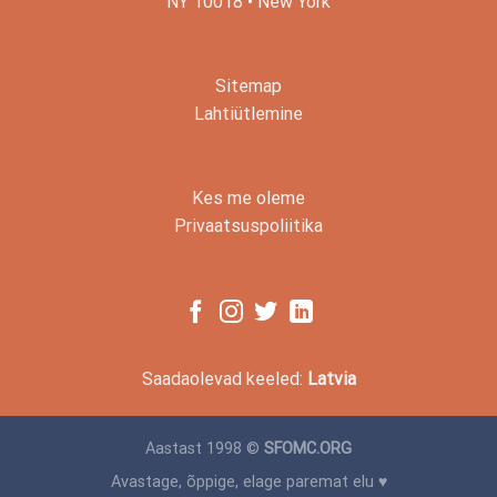
NY 10018 • New York
Sitemap
Lahtiütlemine
Kes me oleme
Privaatsuspoliitika
Saadaolevad keeled:
Latvia
Aastast 1998 ©
SFOMC.ORG
Avastage, õppige, elage paremat elu ♥️