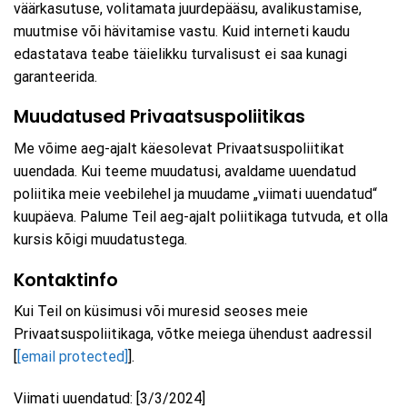
väärkasutuse, volitamata juurdepääsu, avalikustamise,
muutmise või hävitamise vastu. Kuid interneti kaudu
edastatava teabe täielikku turvalisust ei saa kunagi
garanteerida.
Muudatused Privaatsuspoliitikas
Me võime aeg-ajalt käesolevat Privaatsuspoliitikat
uuendada. Kui teeme muudatusi, avaldame uuendatud
poliitika meie veebilehel ja muudame „viimati uuendatud“
kuupäeva. Palume Teil aeg-ajalt poliitikaga tutvuda, et olla
kursis kõigi muudatustega.
Kontaktinfo
Kui Teil on küsimusi või muresid seoses meie
Privaatsuspoliitikaga, võtke meiega ühendust aadressil
[
[email protected]
].
Viimati uuendatud: [3/3/2024]