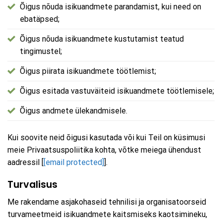
Õigus nõuda isikuandmete parandamist, kui need on
ebatäpsed;
Õigus nõuda isikuandmete kustutamist teatud
tingimustel;
Õigus piirata isikuandmete töötlemist;
Õigus esitada vastuväiteid isikuandmete töötlemisele;
Õigus andmete ülekandmisele.
Kui soovite neid õigusi kasutada või kui Teil on küsimusi
meie Privaatsuspoliitika kohta, võtke meiega ühendust
aadressil [
[email protected]
].
Turvalisus
Me rakendame asjakohaseid tehnilisi ja organisatoorseid
turvameetmeid isikuandmete kaitsmiseks kaotsimineku,