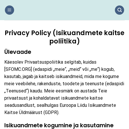
Skip
to
content
Privacy Policy (Isikuandmete kaitse
poliitika)
Ülevaade
Käesolev Privaatsuspoliitika selgitab, kuidas
[SFOMC.ORG] (edaspidi „meie“, „meid“ või „me“) kogub,
kasutab, jagab ja kaitseb isikuandmeid, mida me kogume
meie veebilehe, rakenduste, toodete ja teenuste (edaspidi
„Teenused“) kaudu. Meie eesmärk on austada Teie
privaatsust ja kohaldatavat isikuandmete kaitse
seadusandlust, sealhulgas Euroopa Liidu Isikuandmete
Kaitse Üldmäärust (GDPR).
Isikuandmete kogumine ja kasutamine