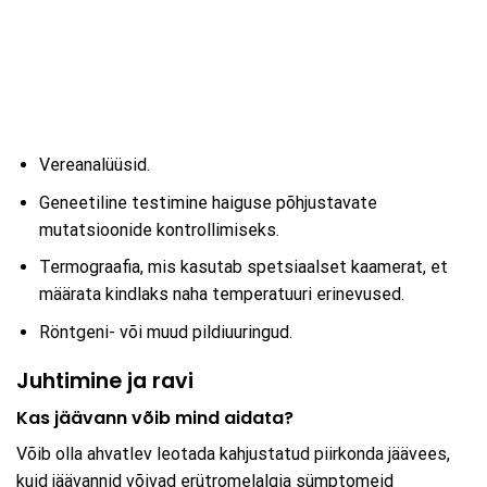
Vereanalüüsid.
Geneetiline testimine haiguse põhjustavate
mutatsioonide kontrollimiseks.
Termograafia, mis kasutab spetsiaalset kaamerat, et
määrata kindlaks naha temperatuuri erinevused.
Röntgeni- või muud pildiuuringud.
Juhtimine ja ravi
Kas jäävann võib mind aidata?
Võib olla ahvatlev leotada kahjustatud piirkonda jäävees,
kuid jäävannid võivad erütromelalgia sümptomeid