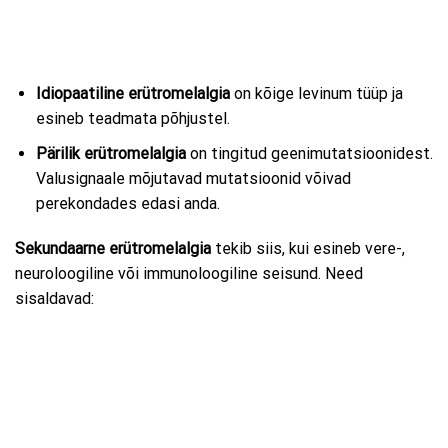
Idiopaatiline erütromelalgia
on kõige levinum tüüp ja
esineb teadmata põhjustel.
Pärilik erütromelalgia
on tingitud geenimutatsioonidest.
Valusignaale mõjutavad mutatsioonid võivad
perekondades edasi anda.
Sekundaarne erütromelalgia
tekib siis, kui esineb vere-,
neuroloogiline või immunoloogiline seisund. Need
sisaldavad: