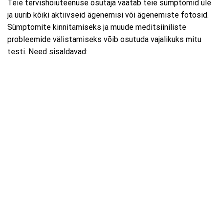
Teie tervishoiuteenuse osutaja vaatab teie sümptomid üle
ja uurib kõiki aktiivseid ägenemisi või ägenemiste fotosid.
Sümptomite kinnitamiseks ja muude meditsiiniliste
probleemide välistamiseks võib osutuda vajalikuks mitu
testi. Need sisaldavad: