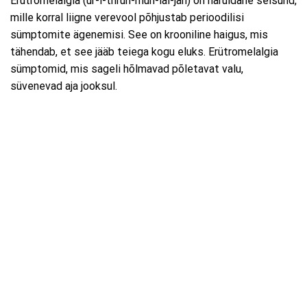
Erütromelalgia (ur-i-thruh-muh-lal-jah) on haruldane seisund,
mille korral liigne verevool põhjustab perioodilisi
sümptomite ägenemisi. See on krooniline haigus, mis
tähendab, et see jääb teiega kogu eluks. Erütromelalgia
sümptomid, mis sageli hõlmavad põletavat valu,
süvenevad aja jooksul.