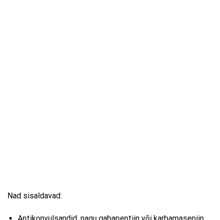
Nad sisaldavad:
Antikonvulsandid, nagu gabapentiin või karbamasepiin.