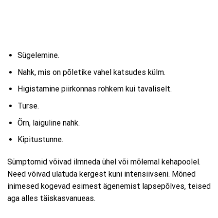
Sügelemine.
Nahk, mis on põletike vahel katsudes külm.
Higistamine piirkonnas rohkem kui tavaliselt.
Turse.
Õrn, laiguline nahk.
Kipitustunne.
Sümptomid võivad ilmneda ühel või mõlemal kehapoolel.
Need võivad ulatuda kergest kuni intensiivseni. Mõned
inimesed kogevad esimest ägenemist lapsepõlves, teised
aga alles täiskasvanueas.