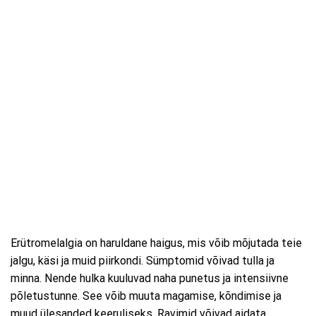
Erütromelalgia on haruldane haigus, mis võib mõjutada teie
jalgu, käsi ja muid piirkondi. Sümptomid võivad tulla ja
minna. Nende hulka kuuluvad naha punetus ja intensiivne
põletustunne. See võib muuta magamise, kõndimise ja
muud ülesanded keeruliseks. Ravimid võivad aidata