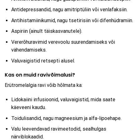
Antidepressandid, nagu amitriptüliin või venlafaksiin.
Antihistamiinikumid, nagu tsetirisiin või difenhüdramiin.
Aspiriin (ainult täiskasvanutele).
Vererõhuravimid verevoolu suurendamiseks või
vähendamiseks.
Valuvaigistid retsepti alusel.
Kas on muid ravivõimalusi?
Erütromelalgia ravi võib hõlmata ka:
Lidokaiini infusioonid, valuvaigistid, mida saate
käeveeni kaudu.
Toidulisandid, nagu magneesium ja alfa-lipoehape.
Valu leevendavad ravimeetodid, sealhulgas
närviblokaadid.