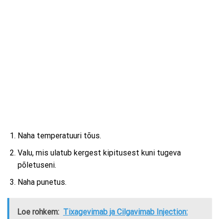
Naha temperatuuri tõus.
Valu, mis ulatub kergest kipitusest kuni tugeva
põletuseni.
Naha punetus.
Loe rohkem:
Tixagevimab ja Cilgavimab Injection: