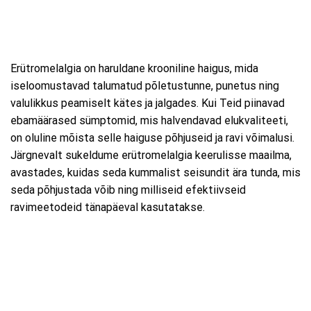
Erütromelalgia on haruldane krooniline haigus, mida
iseloomustavad talumatud põletustunne, punetus ning
valulikkus peamiselt kätes ja jalgades. Kui Teid piinavad
ebamäärased sümptomid, mis halvendavad elukvaliteeti,
on oluline mõista selle haiguse põhjuseid ja ravi võimalusi.
Järgnevalt sukeldume erütromelalgia keerulisse maailma,
avastades, kuidas seda kummalist seisundit ära tunda, mis
seda põhjustada võib ning milliseid efektiivseid
ravimeetodeid tänapäeval kasutatakse.