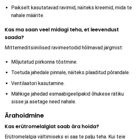
Paikselt kasutatavad ravimid, näiteks kreemid, mida te
nahale määrite.
Kas ma saan veel midagi teha, et leevendust
saada?
Mittemeditsiinilised ravimeetodid hõlmavad järgmist:
Mõjutatud piirkonna tõstmine.
Toetuda jahedale pinnale, näiteks plaaditud põrandale.
Ventilaatori kasutamine.
Mähkige jahedad esmaabigeelipakid õhukese rätiku
sisse ja asetage need nahale.
Ärahoidmine
Kas erütromelalgiat saab ära hoida?
Erütromelalgia vältimiseks ei saa te palju teha. Kui teie