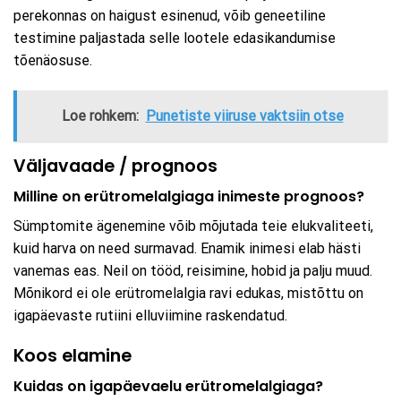
perekonnas on haigust esinenud, võib geneetiline
testimine paljastada selle lootele edasikandumise
tõenäosuse.
Loe rohkem:
Punetiste viiruse vaktsiin otse
Väljavaade / prognoos
Milline on erütromelalgiaga inimeste prognoos?
Sümptomite ägenemine võib mõjutada teie elukvaliteeti,
kuid harva on need surmavad. Enamik inimesi elab hästi
vanemas eas. Neil on tööd, reisimine, hobid ja palju muud.
Mõnikord ei ole erütromelalgia ravi edukas, mistõttu on
igapäevaste rutiini elluviimine raskendatud.
Koos elamine
Kuidas on igapäevaelu erütromelalgiaga?