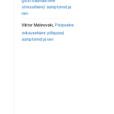
(posttraumaatiline
stressihäire): sümptomid ja
ravi
Viktor Malinovski
,
Piiripealne
isiksusehäire: põhjused,
sümptomid ja ravi