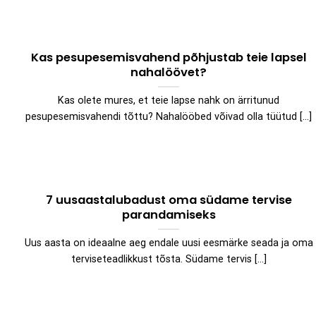
Kas pesupesemisvahend põhjustab teie lapsel
nahalöövet?
Kas olete mures, et teie lapse nahk on ärritunud
pesupesemisvahendi tõttu? Nahalööbed võivad olla tüütud [...]
7 uusaastalubadust oma südame tervise
parandamiseks
Uus aasta on ideaalne aeg endale uusi eesmärke seada ja oma
terviseteadlikkust tõsta. Südame tervis [...]