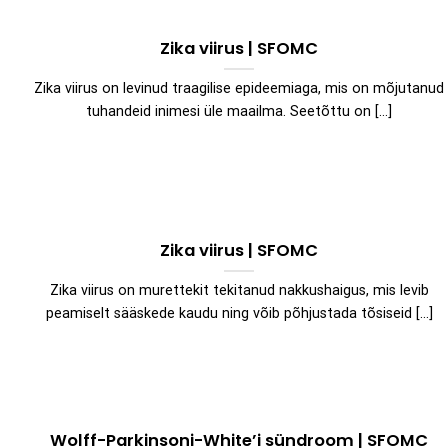
Zika viirus | SFOMC
Zika viirus on levinud traagilise epideemiaga, mis on mõjutanud
tuhandeid inimesi üle maailma. Seetõttu on [...]
Zika viirus | SFOMC
Zika viirus on murettekit tekitanud nakkushaigus, mis levib
peamiselt sääskede kaudu ning võib põhjustada tõsiseid [...]
Wolff-Parkinsoni-White’i sündroom | SFOMC