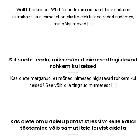
Wolff-Parkinsoni-White’i sündroom on haruldane südame
rütmihäire, kus inimesel on ekstra elektrilised radad südames,
mis põhjustavad [...]
Siit saate teada, miks mõned inimesed higistava
rohkem kui teised
Kas olete märganud, et mõned inimesed higistavad rohkem kui
teised? See võib olla tingitud mitmetest [...]
Kas olete oma abielu pärast stressis? Selle kallal
töötamine võib samuti teie tervist aidata