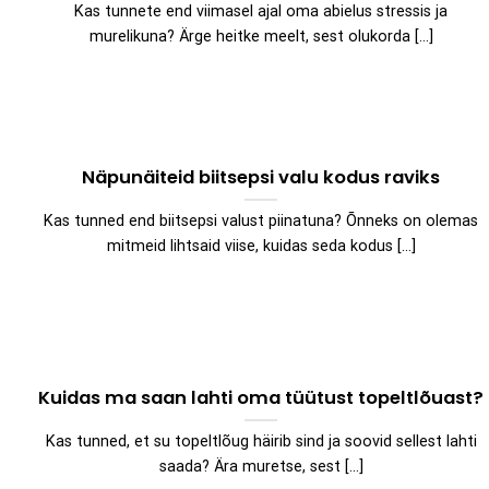
Kas tunnete end viimasel ajal oma abielus stressis ja
murelikuna? Ärge heitke meelt, sest olukorda [...]
Näpunäiteid biitsepsi valu kodus raviks
Kas tunned end biitsepsi valust piinatuna? Õnneks on olemas
mitmeid lihtsaid viise, kuidas seda kodus [...]
Kuidas ma saan lahti oma tüütust topeltlõuast?
Kas tunned, et su topeltlõug häirib sind ja soovid sellest lahti
saada? Ära muretse, sest [...]