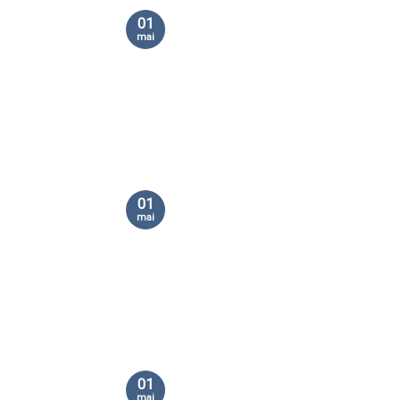
01
mai
01
mai
01
mai