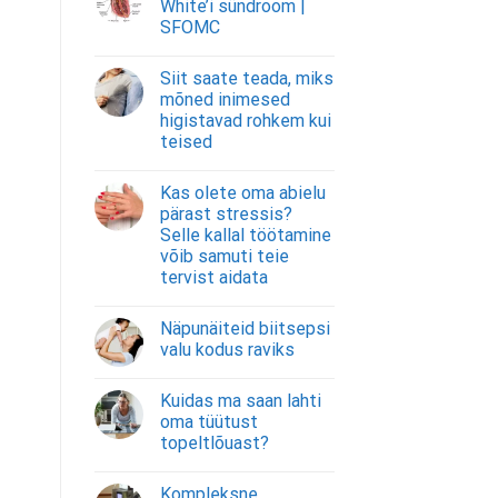
White’i sündroom |
SFOMC
Siit saate teada, miks
mõned inimesed
higistavad rohkem kui
teised
Kas olete oma abielu
pärast stressis?
Selle kallal töötamine
võib samuti teie
tervist aidata
Näpunäiteid biitsepsi
valu kodus raviks
Kuidas ma saan lahti
oma tüütust
topeltlõuast?
Kompleksne