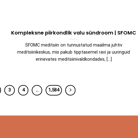
Kompleksne piirkondlik valu sündroom | SFOMC
SFOMC meditsiin on tunnustatud maailma juhtiv
meditsiinikeskus, mis pakub tipptasemel ravi ja uuringuid
erinevates meditsiinivaldkondades, [...]
3
4
…
1,584