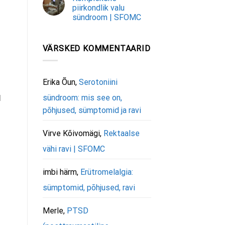
piirkondlik valu
sündroom | SFOMC
VÄRSKED KOMMENTAARID
Erika Õun
,
Serotoniini
d
sündroom: mis see on,
põhjused, sümptomid ja ravi
Virve Kõivomägi
,
Rektaalse
vähi ravi | SFOMC
imbi härm
,
Erütromelalgia:
sümptomid, põhjused, ravi
Merle
,
PTSD