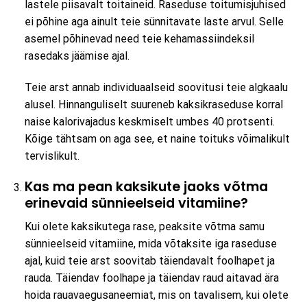
lastele piisavalt toitaineid. Raseduse toitumisjuhised
ei põhine aga ainult teie sünnitavate laste arvul. Selle
asemel põhinevad need teie kehamassiindeksil
rasedaks jäämise ajal.
Teie arst annab individuaalseid soovitusi teie algkaalu
alusel. Hinnanguliselt suureneb kaksikraseduse korral
naise kalorivajadus keskmiselt umbes 40 protsenti.
Kõige tähtsam on aga see, et naine toituks võimalikult
tervislikult.
Kas ma pean kaksikute jaoks võtma
erinevaid sünnieelseid vitamiine?
Kui olete kaksikutega rase, peaksite võtma samu
sünnieelseid vitamiine, mida võtaksite iga raseduse
ajal, kuid teie arst soovitab täiendavalt foolhapet ja
rauda. Täiendav foolhape ja täiendav raud aitavad ära
hoida rauavaegusaneemiat, mis on tavalisem, kui olete