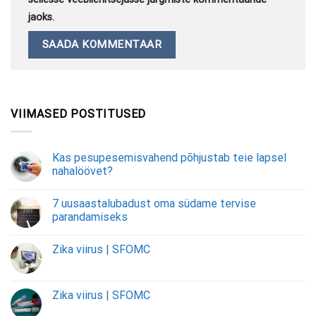
jaoks.
VIIMASED POSTITUSED
Kas pesupesemisvahend põhjustab teie lapsel
nahalöövet?
7 uusaastalubadust oma südame tervise
parandamiseks
Zika viirus | SFOMC
Zika viirus | SFOMC