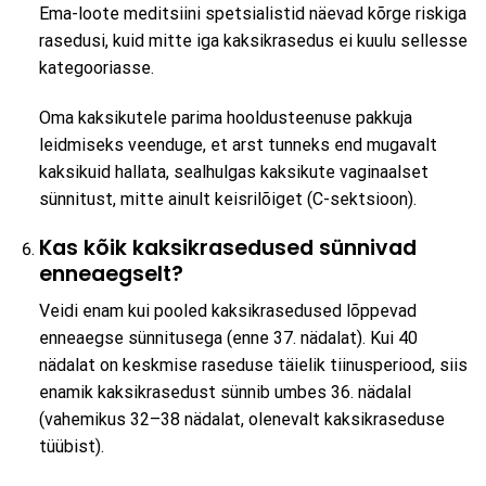
Ema-loote meditsiini spetsialistid näevad kõrge riskiga
rasedusi, kuid mitte iga kaksikrasedus ei kuulu sellesse
kategooriasse.
Oma kaksikutele parima hooldusteenuse pakkuja
leidmiseks veenduge, et arst tunneks end mugavalt
kaksikuid hallata, sealhulgas kaksikute vaginaalset
sünnitust, mitte ainult keisrilõiget (C-sektsioon).
Kas kõik kaksikrasedused sünnivad
enneaegselt?
Veidi enam kui pooled kaksikrasedused lõppevad
enneaegse sünnitusega (enne 37. nädalat). Kui 40
nädalat on keskmise raseduse täielik tiinusperiood, siis
enamik kaksikrasedust sünnib umbes 36. nädalal
(vahemikus 32–38 nädalat, olenevalt kaksikraseduse
tüübist).