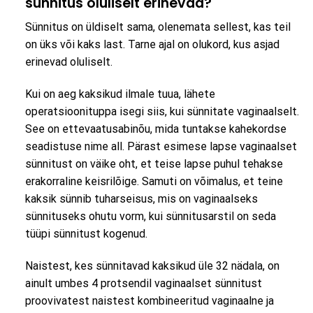
sünnitus oluliselt erinevad?
Sünnitus on üldiselt sama, olenemata sellest, kas teil
on üks või kaks last. Tarne ajal on olukord, kus asjad
erinevad oluliselt.
Kui on aeg kaksikud ilmale tuua, lähete
operatsioonituppa isegi siis, kui sünnitate vaginaalselt.
See on ettevaatusabinõu, mida tuntakse kahekordse
seadistuse nime all. Pärast esimese lapse vaginaalset
sünnitust on väike oht, et teise lapse puhul tehakse
erakorraline keisrilõige. Samuti on võimalus, et teine ​​
kaksik sünnib tuharseisus, mis on vaginaalseks
sünnituseks ohutu vorm, kui sünnitusarstil on seda
tüüpi sünnitust kogenud.
Naistest, kes sünnitavad kaksikud üle 32 nädala, on
ainult umbes 4 protsendil vaginaalset sünnitust
proovivatest naistest kombineeritud vaginaalne ja