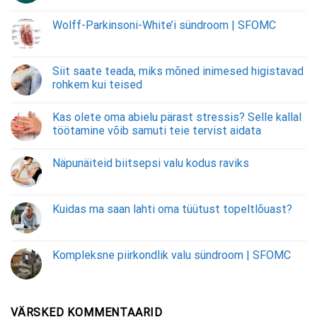
Wolff-Parkinsoni-White’i sündroom | SFOMC
Siit saate teada, miks mõned inimesed higistavad
rohkem kui teised
Kas olete oma abielu pärast stressis? Selle kallal
töötamine võib samuti teie tervist aidata
Näpunäiteid biitsepsi valu kodus raviks
Kuidas ma saan lahti oma tüütust topeltlõuast?
Kompleksne piirkondlik valu sündroom | SFOMC
VÄRSKED KOMMENTAARID