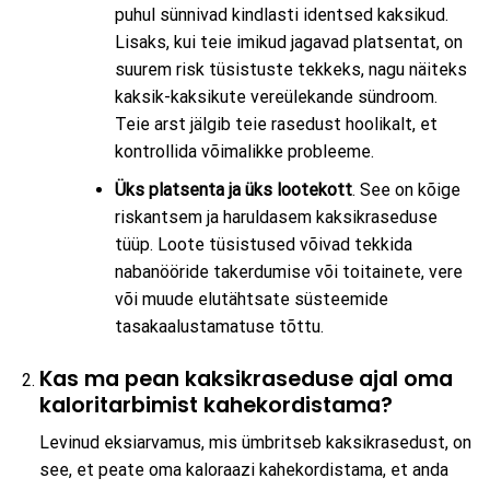
puhul sünnivad kindlasti identsed kaksikud.
Lisaks, kui teie imikud jagavad platsentat, on
suurem risk tüsistuste tekkeks, nagu näiteks
kaksik-kaksikute vereülekande sündroom.
Teie arst jälgib teie rasedust hoolikalt, et
kontrollida võimalikke probleeme.
Üks platsenta ja üks lootekott
. See on kõige
riskantsem ja haruldasem kaksikraseduse
tüüp. Loote tüsistused võivad tekkida
nabanööride takerdumise või toitainete, vere
või muude elutähtsate süsteemide
tasakaalustamatuse tõttu.
Kas ma pean kaksikraseduse ajal oma
kaloritarbimist kahekordistama?
Levinud eksiarvamus, mis ümbritseb kaksikrasedust, on
see, et peate oma kaloraazi kahekordistama, et anda