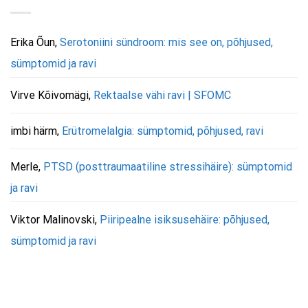
Erika Õun
,
Serotoniini sündroom: mis see on, põhjused,
sümptomid ja ravi
Virve Kõivomägi
,
Rektaalse vähi ravi | SFOMC
imbi härm
,
Erütromelalgia: sümptomid, põhjused, ravi
Merle
,
PTSD (posttraumaatiline stressihäire): sümptomid
ja ravi
Viktor Malinovski
,
Piiripealne isiksusehäire: põhjused,
sümptomid ja ravi