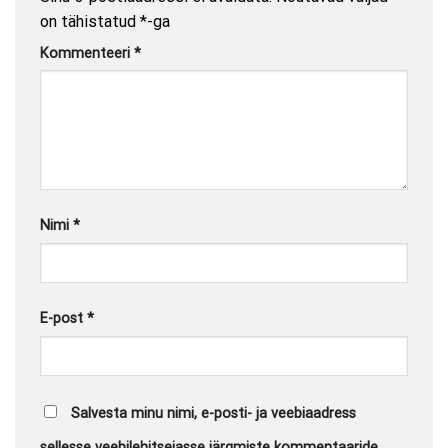
on tähistatud
*
-ga
Kommenteeri
*
Nimi
*
E-post
*
Salvesta minu nimi, e-posti- ja veebiaadress
sellesse veebilehitsejasse järgmiste kommentaaride