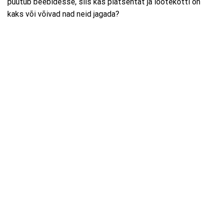
puutub beebidesse, siis kas platsentat ja lootekotti on
kaks või võivad nad neid jagada?