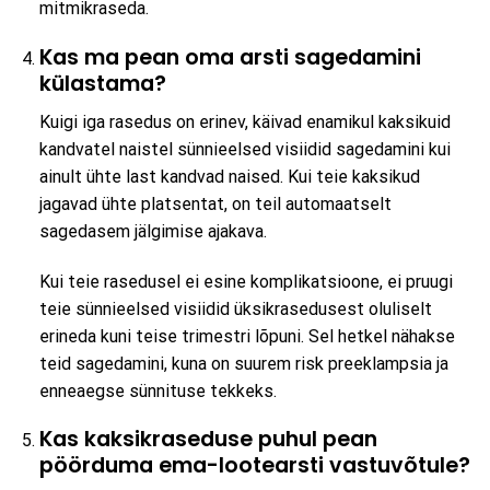
mitmikraseda.
Kas ma pean oma arsti sagedamini
külastama?
Kuigi iga rasedus on erinev, käivad enamikul kaksikuid
kandvatel naistel sünnieelsed visiidid sagedamini kui
ainult ühte last kandvad naised. Kui teie kaksikud
jagavad ühte platsentat, on teil automaatselt
sagedasem jälgimise ajakava.
Kui teie rasedusel ei esine komplikatsioone, ei pruugi
teie sünnieelsed visiidid üksikrasedusest oluliselt
erineda kuni teise trimestri lõpuni. Sel hetkel nähakse
teid sagedamini, kuna on suurem risk preeklampsia ja
enneaegse sünnituse tekkeks.
Kas kaksikraseduse puhul pean
pöörduma ema-lootearsti vastuvõtule?