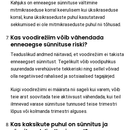
Kahjuks on enneaegse sünnituse vältimine
mitmikraseduse korral keerulisem kui üksikraseduse
korral, kuna üksikraseduste puhul kasutatavad
sekkumised ei ole mitmikraseduste puhul nii tõhusad.
Kas voodirežiim võib vähendada
enneaegse sünnituse riski?
Teaduslikud andmed näitavad, et voodirežiim ei takista
enneaegset sünnitust. Tegelikult võib voodipuhkus
suurendada verehüüvete tekkeriski ning sellel võivad
olla negatiivsed rahalised ja sotsiaalsed tagajärjed.
Kuigi voodirežiimi ei määrata nii sageli kui varem, võib
teie arst soovitada teie aktiivsust vähendada, kui teil
ilmnevad varase sünnituse tunnused teise trimestri
lõpus või kolmanda trimestri alguses.
Kas kaksikute puhul on sünnitus ja