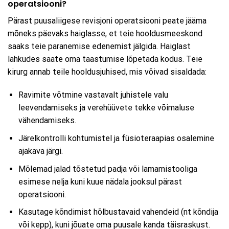
operatsiooni?
Pärast puusaliigese revisjoni operatsiooni peate jääma
mõneks päevaks haiglasse, et teie hooldusmeeskond
saaks teie paranemise edenemist jälgida. Haiglast
lahkudes saate oma taastumise lõpetada kodus. Teie
kirurg annab teile hooldusjuhised, mis võivad sisaldada:
Ravimite võtmine vastavalt juhistele valu
leevendamiseks ja verehüüvete tekke võimaluse
vähendamiseks.
Järelkontrolli kohtumistel ja füsioteraapias osalemine
ajakava järgi.
Mõlemad jalad tõstetud padja või lamamistooliga
esimese nelja kuni kuue nädala jooksul pärast
operatsiooni.
Kasutage kõndimist hõlbustavaid vahendeid (nt kõndija
või kepp), kuni jõuate oma puusale kanda täisraskust.