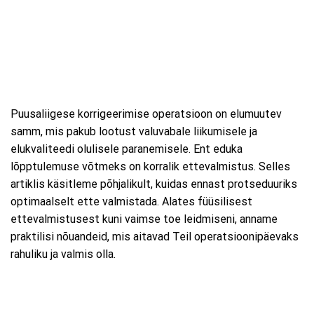
Puusaliigese korrigeerimise operatsioon on elumuutev
samm, mis pakub lootust valuvabale liikumisele ja
elukvaliteedi olulisele paranemisele. Ent eduka
lõpptulemuse võtmeks on korralik ettevalmistus. Selles
artiklis käsitleme põhjalikult, kuidas ennast protseduuriks
optimaalselt ette valmistada. Alates füüsilisest
ettevalmistusest kuni vaimse toe leidmiseni, anname
praktilisi nõuandeid, mis aitavad Teil operatsioonipäevaks
rahuliku ja valmis olla.