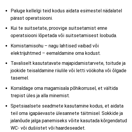
Paluge kellelgi teid kodus aidata esimestel nädalatel
pärast operatsiooni.
Kui te suitsetate, proovige suitsetamist enne
operatsiooni lõpetada või suitsetamisest loobuda.
Komistamisohu – nagu lahtised vaibad või
elektrijuhtmed – eemaldamine oma kodust.
Tavaliselt kasutatavate majapidamistarvete, toitude ja
jookide teisaldamine riiulile või letti vöökoha või õlgade
tasemel.
Korraldage oma magamisala põhikorrusel, et vältida
trepist üles ja alla minemist.
Spetsiaalsete seadmete kasutamine kodus, et aidata
teil oma igapäevaste ülesannete täitmisel. Sokkide ja
jalanõude jalga panemiseks võite kasutada kõrgendatud
WC- või dušiistet või haardeseadet.