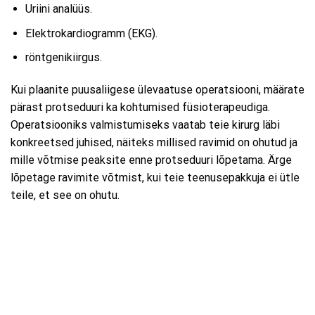
Uriini analüüs.
Elektrokardiogramm (EKG).
röntgenikiirgus.
Kui plaanite puusaliigese ülevaatuse operatsiooni, määrate
pärast protseduuri ka kohtumised füsioterapeudiga.
Operatsiooniks valmistumiseks vaatab teie kirurg läbi
konkreetsed juhised, näiteks millised ravimid on ohutud ja
mille võtmise peaksite enne protseduuri lõpetama. Ärge
lõpetage ravimite võtmist, kui teie teenusepakkuja ei ütle
teile, et see on ohutu.