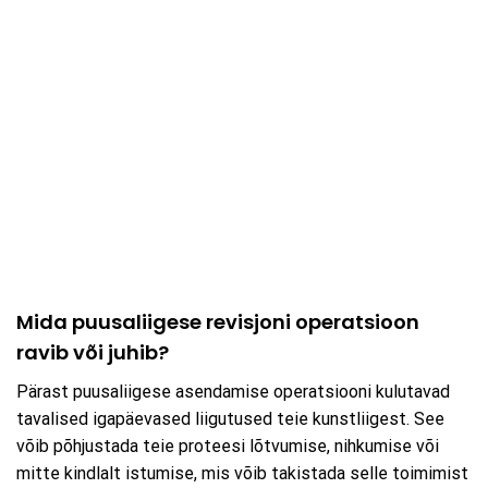
Mida puusaliigese revisjoni operatsioon
ravib või juhib?
Pärast puusaliigese asendamise operatsiooni kulutavad
tavalised igapäevased liigutused teie kunstliigest. See
võib põhjustada teie proteesi lõtvumise, nihkumise või
mitte kindlalt istumise, mis võib takistada selle toimimist