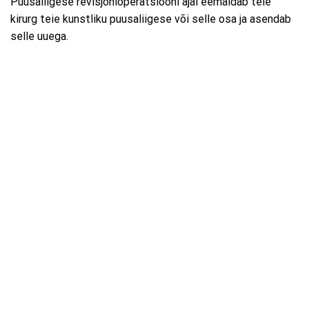
Puusaliigese revisjonioperatsiooni ajal eemaldab teie
kirurg teie kunstliku puusaliigese või selle osa ja asendab
selle uuega.