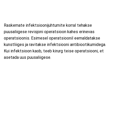
Raskemate infektsioonijuhtumite korral tehakse
puusaliigese revisjoni operatsioon kahes erinevas
operatsioonis. Esimesel operatsioonil eemaldatakse
kunstliiges ja ravitakse infektsiooni antibiootikumidega.
Kui infektsioon kaob, teeb kirurg teise operatsiooni, et
asetada uus puusaliigese.