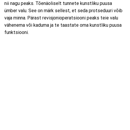
nii nagu peaks. Tõenäoliselt tunnete kunstliku puusa
ümber valu. See on märk sellest, et seda protseduuri võib
vaja minna. Pärast revisjonioperatsiooni peaks teie valu
vähenema või kaduma ja te taastate oma kunstliku puusa
funktsiooni.