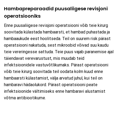
Hambapreparaadid puusaliigese revisjoni
operatsiooniks
Enne puusaliigese revisjoni operatsiooni võib teie kirurg
soovitada külastada hambaarsti, et hambad puhastada ja
hambaaukude eest hoolitseda. Teil on suurem risk pärast
operatsiooni nakatuda, sest mikroobid võivad suu kaudu
teie vereringesse sattuda. Teie puus vajab paranemise ajal
täiendavat verevarustust, mis muudab teid
infektsioonidele vastuvõtlikumaks. Pärast operatsiooni
võib teie kirurg soovitada teil oodata kolm kuud enne
hambaarsti külastamist, välja arvatud juhul, kui teil on
hambaravi hädaolukord. Pärast operatsiooni peate
infektsioonide vältimiseks enne hambaravi alustamist
võtma antibiootikume.