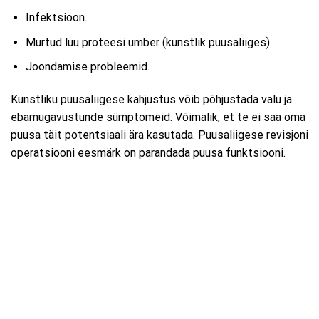
Infektsioon.
Murtud luu proteesi ümber (kunstlik puusaliiges).
Joondamise probleemid.
Kunstliku puusaliigese kahjustus võib põhjustada valu ja
ebamugavustunde sümptomeid. Võimalik, et te ei saa oma
puusa täit potentsiaali ära kasutada. Puusaliigese revisjoni
operatsiooni eesmärk on parandada puusa funktsiooni.