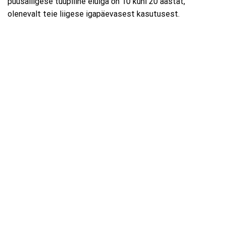
puusaliigese tüüpiline eluiga on 10 kuni 20 aastat,
olenevalt teie liigese igapäevasest kasutusest.