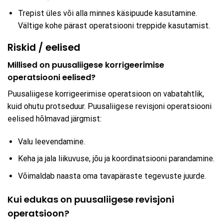
Trepist üles või alla minnes käsipuude kasutamine.
Vältige kohe pärast operatsiooni treppide kasutamist.
Riskid / eelised
Millised on puusaliigese korrigeerimise
operatsiooni eelised?
Puusaliigese korrigeerimise operatsioon on vabatahtlik,
kuid ohutu protseduur. Puusaliigese revisjoni operatsiooni
eelised hõlmavad järgmist:
Valu leevendamine.
Keha ja jala liikuvuse, jõu ja koordinatsiooni parandamine.
Võimaldab naasta oma tavapäraste tegevuste juurde.
Kui edukas on puusaliigese revisjoni
operatsioon?