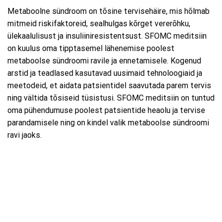
Metaboolne sündroom on tõsine tervisehäire, mis hõlmab
mitmeid riskifaktoreid, sealhulgas kõrget vererõhku,
ülekaalulisust ja insuliiniresistentsust. SFOMC meditsiin
on kuulus oma tipptasemel lähenemise poolest
metaboolse sündroomi ravile ja ennetamisele. Kogenud
arstid ja teadlased kasutavad uusimaid tehnoloogiaid ja
meetodeid, et aidata patsientidel saavutada parem tervis
ning vältida tõsiseid tüsistusi. SFOMC meditsiin on tuntud
oma pühendumuse poolest patsientide heaolu ja tervise
parandamisele ning on kindel valik metaboolse sündroomi
ravi jaoks.