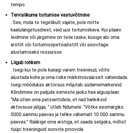
tempo.
Tervislikuma toitumise vastuvõtmine
. See, mida te tegelikult vajate, pole mitte
kaalulangetusdieet, vaid uus toitumiskava. Kui plaani
leidmine või järgimine on teile raske, küsige abi oma
arstilt või toitumisspetsialistilt või soovitage
alustamiseks ressursse.
Liigub rohkem
. Isegi kui te pole kunagi varem treeninud, võite
alustada kohe ja oma riske märkimisväärselt vähendada.
Isegi mõõdukas aktiivsus mõjutab südamemarkereid.
Kõndimine on paljude inimeste jaoks hea algusplaan.
“Ma ütlen oma patsientidele, et nad hankiksid
aktiivsuse jälgija, ” ütleb Ndumele. “Võtke eesmärgiks
5000 sammu päevas ja tehke vähemalt 10 000 sammu
päevas.” Rääkige oma arstiga, et saada selgeks, millist
tüüpi treeninguid soovite proovida.