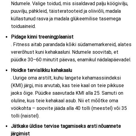
Ndumele. Valige toidud, mis sisaldavad palju köögivilju,
puuvilju, pähkleid, täisteratooteid ja oliiviõli, madala
küllastunud rasva ja madala glükeemilise tasemega
toiduaineid.
Pidage kinni treeningplaanist
. Fitness aitab parandada kõiki südamemarkereid, alates
vererõhust kuni kehakaaluni. Ndumele soovitab, et
püüdke 30–60 minutit päevas, enamikul nädalapäevadel.
Hoidke tervislikku kehakaalu
. Uurige oma arstilt, kuhu langete kehamassiindeksi
(KMI) järgi, mis arvutab, kas teie kaal on teie pikkuse
jaoks õige. Püüdke saavutada KMI alla 25. Samuti on
oluline, kus teie kehakaal asub. Nii et mõõtke oma
vöökohta – soovite jääda alla 40 tolli (meestel) või 35
tolli (naistel).
Jätkake üldise tervise tagamiseks arsti nõuannete
järgimist