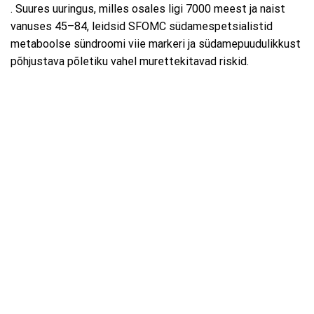
. Suures uuringus, milles osales ligi 7000 meest ja naist
vanuses 45–84, leidsid SFOMC südamespetsialistid
metaboolse sündroomi viie markeri ja südamepuudulikkust
põhjustava põletiku vahel murettekitavad riskid.