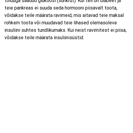
toiduga saadud glükoosi (suhkrut). Kui teil on diabeet ja
teie pankreas ei suuda seda hormooni piisavalt toota,
võidakse teile määrata ravimeid, mis aitavad teie maksal
rohkem toota või muudavad teie lihased olemasoleva
insuliini suhtes tundlikumaks. Kui neist ravimitest ei piisa,
võidakse teile määrata insuliinisüstid.