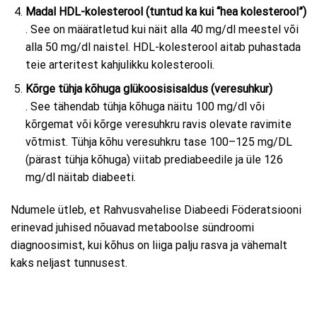
Madal HDL-kolesterool (tuntud ka kui “hea kolesterool”)
. See on määratletud kui näit alla 40 mg/dl meestel või
alla 50 mg/dl naistel. HDL-kolesterool aitab puhastada
teie arteritest kahjulikku kolesterooli.
Kõrge tühja kõhuga glükoosisisaldus (veresuhkur)
. See tähendab tühja kõhuga näitu 100 mg/dl või
kõrgemat või kõrge veresuhkru ravis olevate ravimite
võtmist. Tühja kõhu veresuhkru tase 100–125 mg/DL
(pärast tühja kõhuga) viitab prediabeedile ja üle 126
mg/dl näitab diabeeti.
Ndumele ütleb, et Rahvusvahelise Diabeedi Föderatsiooni
erinevad juhised nõuavad metaboolse sündroomi
diagnoosimist, kui kõhus on liiga palju rasva ja vähemalt
kaks neljast tunnusest.