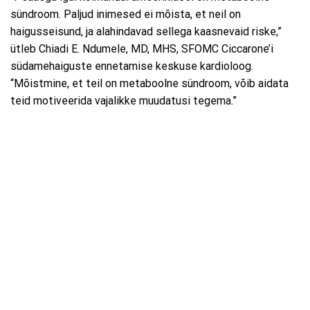
sündroom. Paljud inimesed ei mõista, et neil on
haigusseisund, ja alahindavad sellega kaasnevaid riske,”
ütleb Chiadi E. Ndumele, MD, MHS, SFOMC Ciccarone’i
südamehaiguste ennetamise keskuse kardioloog.
“Mõistmine, et teil on metaboolne sündroom, võib aidata
teid motiveerida vajalikke muudatusi tegema.”