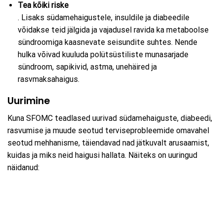
Tea kõiki riske
. Lisaks südamehaigustele, insuldile ja diabeedile
võidakse teid jälgida ja vajadusel ravida ka metaboolse
sündroomiga kaasnevate seisundite suhtes. Nende
hulka võivad kuuluda polütsüstiliste munasarjade
sündroom, sapikivid, astma, unehäired ja
rasvmaksahaigus.
Uurimine
Kuna SFOMC teadlased uurivad südamehaiguste, diabeedi,
rasvumise ja muude seotud terviseprobleemide omavahel
seotud mehhanisme, täiendavad nad jätkuvalt arusaamist,
kuidas ja miks neid haigusi hallata. Näiteks on uuringud
näidanud: