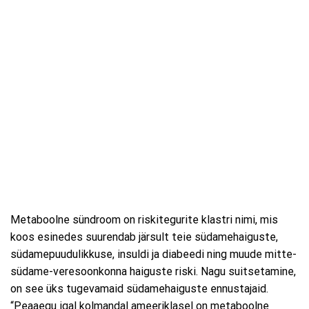
Metaboolne sündroom on riskitegurite klastri nimi, mis
koos esinedes suurendab järsult teie südamehaiguste,
südamepuudulikkuse, insuldi ja diabeedi ning muude mitte-
südame-veresoonkonna haiguste riski. Nagu suitsetamine,
on see üks tugevamaid südamehaiguste ennustajaid.
“Peaaegu igal kolmandal ameeriklasel on metaboolne