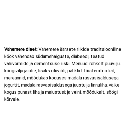
Vahemere dieet:
Vahemere äärsete riikide traditsiooniline
köök vähendab südamehaiguste, diabeedi, teatud
vähivormide ja dementsuse riski. Menüüs: rohkelt puuvilju,
köögivilju ja ube, lisaks oliiviõli, pähklid, täisteratooted,
mereannid; mõõdukas koguses madala rasvasisaldusega
jogurtit, madala rasvasisaldusega juustu ja linnuliha; väike
kogus punast liha ja maiustusi; ja veini, mõõdukalt, söögi
kõrvale.