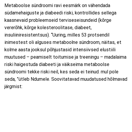
Metaboolse sündroomi ravi eesmärk on vähendada
südamehaiguste ja diabeedi riski, kontrollides sellega
kaasnevaid probleemseid terviseseisundeid (kõrge
vererõhk, kõrge kolesteroolitase, diabeet,
insuliiniresistentsus). “Uuring, milles 53 protsendil
inimestest oli alguses metaboolne sündroom, näitas, et
kolme aasta jooksul põhjustasid intensiivsed elustiili
muutused – peamiselt toitumise ja treeningu – madalaima
riski haigestuda diabeeti ja väikseima metaboolse
sündroomi tekke riski neil, kes seda ei teinud. mul pole
seda, ”ütleb Ndumele. Soovitatavad muudatused hõlmavad
järgmist: