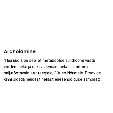
Ärahoidmine
“Hea uudis on see, et metaboolse sündroomi vastu
võitlemiseks ja riski vähendamiseks on mitmeid
paljutõotavaid strateegiaid, ” ütleb Ndumele. Proovige
kinni pidada nendest neljast enesehoolduse sambast: