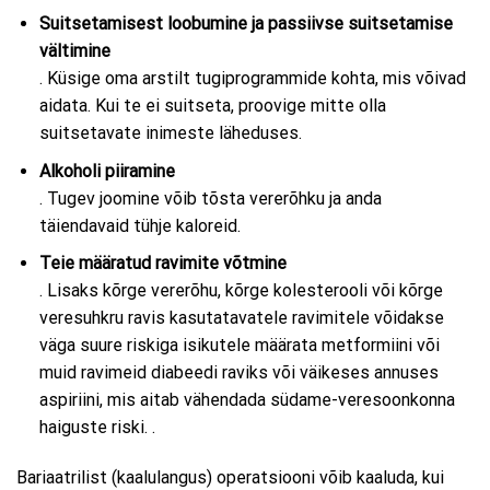
Suitsetamisest loobumine ja passiivse suitsetamise
vältimine
. Küsige oma arstilt tugiprogrammide kohta, mis võivad
aidata. Kui te ei suitseta, proovige mitte olla
suitsetavate inimeste läheduses.
Alkoholi piiramine
. Tugev joomine võib tõsta vererõhku ja anda
täiendavaid tühje kaloreid.
Teie määratud ravimite võtmine
. Lisaks kõrge vererõhu, kõrge kolesterooli või kõrge
veresuhkru ravis kasutatavatele ravimitele võidakse
väga suure riskiga isikutele määrata metformiini või
muid ravimeid diabeedi raviks või väikeses annuses
aspiriini, mis aitab vähendada südame-veresoonkonna
haiguste riski. .
Bariaatrilist (kaalulangus) operatsiooni võib kaaluda, kui