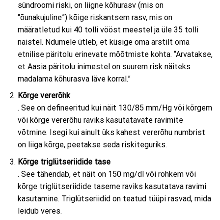
sündroomi riski, on liigne kõhurasv (mis on
“õunakujuline”) kõige riskantsem rasv, mis on
määratletud kui 40 tolli vööst meestel ja üle 35 tolli
naistel. Ndumele ütleb, et küsige oma arstilt oma
etnilise päritolu erinevate mõõtmiste kohta. “Arvatakse,
et Aasia päritolu inimestel on suurem risk näiteks
madalama kõhurasva läve korral.”
Kõrge vererõhk
. See on defineeritud kui näit 130/85 mm/Hg või kõrgem
või kõrge vererõhu raviks kasutatavate ravimite
võtmine. Isegi kui ainult üks kahest vererõhu numbrist
on liiga kõrge, peetakse seda riskiteguriks.
Kõrge triglütseriidide tase
. See tähendab, et näit on 150 mg/dl või rohkem või
kõrge triglütseriidide taseme raviks kasutatava ravimi
kasutamine. Triglütseriidid on teatud tüüpi rasvad, mida
leidub veres.