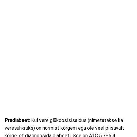
Prediabeet:
Kui vere glükoosisisaldus (nimetatakse ka
veresuhkruks) on normist kõrgem ega ole veel piisavalt
kõrge, et diagnoosida diabeeti. See on A1C 5,7–6,4