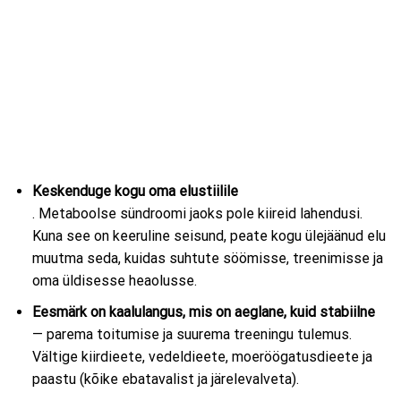
Keskenduge kogu oma elustiilile
. Metaboolse sündroomi jaoks pole kiireid lahendusi.
Kuna see on keeruline seisund, peate kogu ülejäänud elu
muutma seda, kuidas suhtute söömisse, treenimisse ja
oma üldisesse heaolusse.
Eesmärk on kaalulangus, mis on aeglane, kuid stabiilne
— parema toitumise ja suurema treeningu tulemus.
Vältige kiirdieete, vedeldieete, moeröögatusdieete ja
paastu (kõike ebatavalist ja järelevalveta).