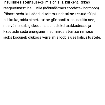
insuliiniresistentsuseks, mis on siis, kui keha lakkab
reageerimast insuliinile (kõhunäärmes toodetav hormoon).
Pärast seda, kui söödud toit muundatakse teatud tüüpi
suhkruks, mida nimetatakse glükoosiks, on insuliin see,
mis võimaldab glükoosil siseneda keharakkudesse ja
kasutada seda energiana. Insuliiniresistentse inimese
jaoks koguneb glükoos verre, mis loob aluse kahjustustele.