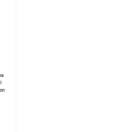
ma
l
 on