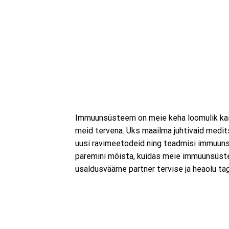
Immuunsüsteem on meie keha loomulik kait
meid tervena. Üks maailma juhtivaid medit
uusi ravimeetodeid ning teadmisi immuun
paremini mõista, kuidas meie immuunsüst
usaldusväärne partner tervise ja heaolu ta