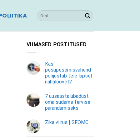
OLIITIKA
VIIMASED POSTITUSED
Kas
pesupesemisvahend
põhjustab teie lapsel
nahalöövet?
7 uusaastalubadust
oma südame tervise
parandamiseks
Zika viirus | SFOMC