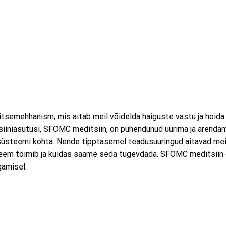
semehhanism, mis aitab meil võidelda haiguste vastu ja hoida
siiniasutusi, SFOMC meditsiin, on pühendunud uurima ja arenda
süsteemi kohta. Nende tipptasemel teadusuuringud aitavad mei
eem toimib ja kuidas saame seda tugevdada. SFOMC meditsiin
gamisel.