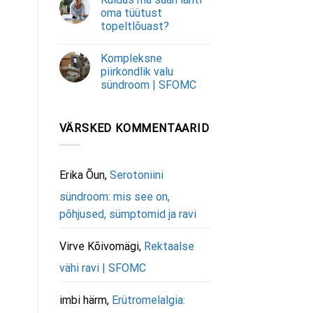
oma tüütust
topeltlõuast?
Kompleksne
piirkondlik valu
sündroom | SFOMC
VÄRSKED KOMMENTAARID
Erika Õun
,
Serotoniini
sündroom: mis see on,
põhjused, sümptomid ja ravi
Virve Kõivomägi
,
Rektaalse
vähi ravi | SFOMC
imbi härm
,
Erütromelalgia: