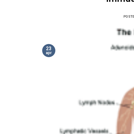
POST
23
apr