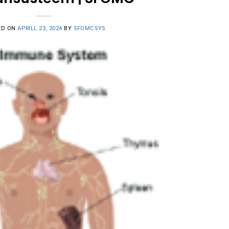
ED ON
APRILL 23, 2024
BY
SFOMCSYS