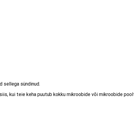
d sellega sündinud.
iis, kui teie keha puutub kokku mikroobide või mikroobide pool