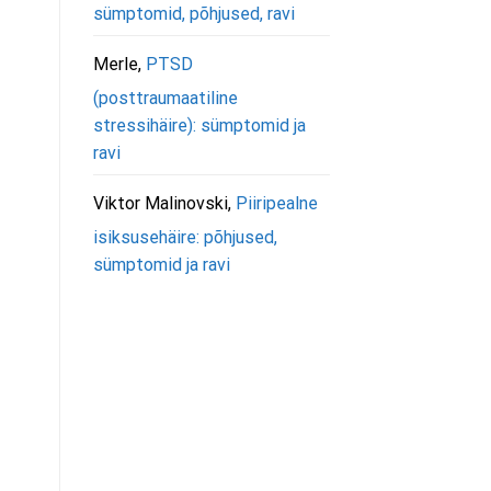
sümptomid, põhjused, ravi
Merle
,
PTSD
(posttraumaatiline
stressihäire): sümptomid ja
ravi
Viktor Malinovski
,
Piiripealne
isiksusehäire: põhjused,
sümptomid ja ravi