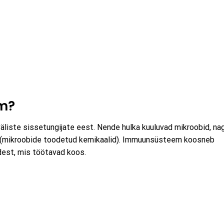
m?
liste sissetungijate eest. Nende hulka kuuluvad mikroobid, na
nid (mikroobide toodetud kemikaalid). Immuunsüsteem koosneb
dest, mis töötavad koos.