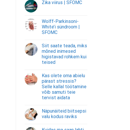
Zika viirus | SFOMC
Wolff-Parkinsoni-
White’i sündroom |
SFOMC
Siit saate teada, miks
mõned inimesed
higistavad rohkem kui
teised
Kas olete oma abielu
pärast stressis?
Selle kallal töötamine
võib samuti teie
tervist aidata
Näpunäiteid biitsepsi
valu kodus raviks
Kuidas ma saan lahti