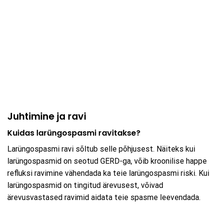
Juhtimine ja ravi
Kuidas larüngospasmi ravitakse?
Larüngospasmi ravi sõltub selle põhjusest. Näiteks kui
larüngospasmid on seotud GERD-ga, võib kroonilise happe
refluksi ravimine vähendada ka teie larüngospasmi riski. Kui
larüngospasmid on tingitud ärevusest, võivad
ärevusvastased ravimid aidata teie spasme leevendada.