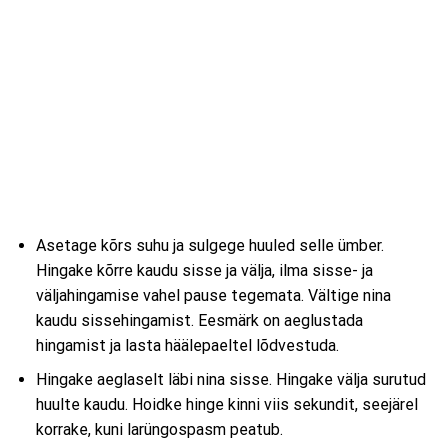
Asetage kõrs suhu ja sulgege huuled selle ümber.
Hingake kõrre kaudu sisse ja välja, ilma sisse- ja
väljahingamise vahel pause tegemata. Vältige nina
kaudu sissehingamist. Eesmärk on aeglustada
hingamist ja lasta häälepaeltel lõdvestuda.
Hingake aeglaselt läbi nina sisse. Hingake välja surutud
huulte kaudu. Hoidke hinge kinni viis sekundit, seejärel
korrake, kuni larüngospasm peatub.