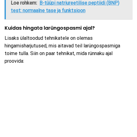
Loe rohkem:
B-tüüpi natriureetilise peptiidi (BNP)
test: normaalne tase ja funktsioon
Kuidas hingata larüngospasmi ajal?
Lisaks ülaltoodud tehnikatele on olemas
hingamisharjutused, mis aitavad teil larüngospasmiga
toime tulla. Siin on paar tehnikat, mida rünnaku ajal
proovida: