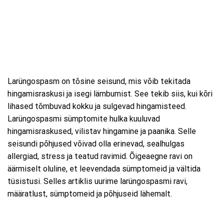
Larüngospasm on tõsine seisund, mis võib tekitada
hingamisraskusi ja isegi lämbumist. See tekib siis, kui kõri
lihased tõmbuvad kokku ja sulgevad hingamisteed.
Larüngospasmi sümptomite hulka kuuluvad
hingamisraskused, vilistav hingamine ja paanika. Selle
seisundi põhjused võivad olla erinevad, sealhulgas
allergiad, stress ja teatud ravimid. Õigeaegne ravi on
äärmiselt oluline, et leevendada sümptomeid ja vältida
tüsistusi. Selles artiklis uurime larüngospasmi ravi,
määratlust, sümptomeid ja põhjuseid lähemalt.