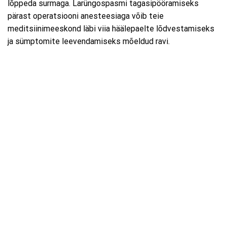
lõppeda surmaga. Larüngospasmi tagasipööramiseks
pärast operatsiooni anesteesiaga võib teie
meditsiinimeeskond läbi viia häälepaelte lõdvestamiseks
ja sümptomite leevendamiseks mõeldud ravi.