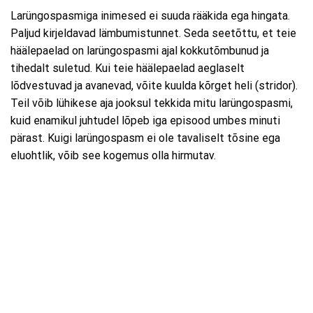
Larüngospasmiga inimesed ei suuda rääkida ega hingata.
Paljud kirjeldavad lämbumistunnet. Seda seetõttu, et teie
häälepaelad on larüngospasmi ajal kokkutõmbunud ja
tihedalt suletud. Kui teie häälepaelad aeglaselt
lõdvestuvad ja avanevad, võite kuulda kõrget heli (stridor).
Teil võib lühikese aja jooksul tekkida mitu larüngospasmi,
kuid enamikul juhtudel lõpeb iga episood umbes minuti
pärast. Kuigi larüngospasm ei ole tavaliselt tõsine ega
eluohtlik, võib see kogemus olla hirmutav.