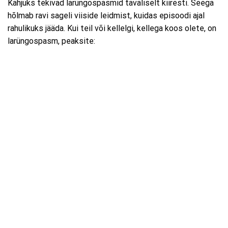
Kahjuks tekivad larüngospasmid tavaliselt kiiresti. Seega
hõlmab ravi sageli viiside leidmist, kuidas episoodi ajal
rahulikuks jääda. Kui teil või kellelgi, kellega koos olete, on
larüngospasm, peaksite: