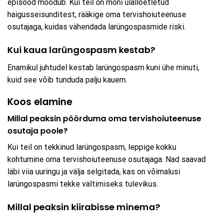
episood möödub. Kui teil on mõni ülalloetletud
haigusseisunditest, rääkige oma tervishoiuteenuse
osutajaga, kuidas vähendada larüngospasmide riski.
Kui kaua larüngospasm kestab?
Enamikul juhtudel kestab larüngospasm kuni ühe minuti,
kuid see võib tunduda palju kauem.
Koos elamine
Millal peaksin pöörduma oma tervishoiuteenuse
osutaja poole?
Kui teil on tekkinud larüngospasm, leppige kokku
kohtumine oma tervishoiuteenuse osutajaga. Nad saavad
läbi viia uuringu ja välja selgitada, kas on võimalusi
larüngospasmi tekke vältimiseks tulevikus.
Millal peaksin kiirabisse minema?