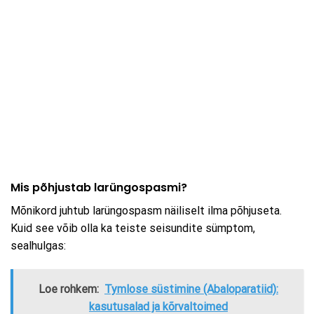
Mis põhjustab larüngospasmi?
Mõnikord juhtub larüngospasm näiliselt ilma põhjuseta.
Kuid see võib olla ka teiste seisundite sümptom,
sealhulgas:
Loe rohkem:
Tymlose süstimine (Abaloparatiid):
kasutusalad ja kõrvaltoimed