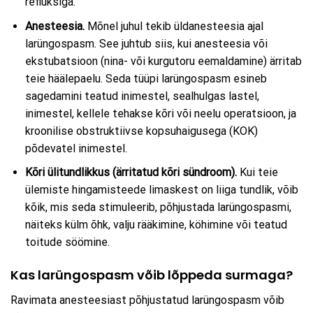
refluksiga.
Anesteesia.
Mõnel juhul tekib üldanesteesia ajal
larüngospasm. See juhtub siis, kui anesteesia või
ekstubatsioon (nina- või kurgutoru eemaldamine) ärritab
teie häälepaelu. Seda tüüpi larüngospasm esineb
sagedamini teatud inimestel, sealhulgas lastel,
inimestel, kellele tehakse kõri või neelu operatsioon, ja
kroonilise obstruktiivse kopsuhaigusega (KOK)
põdevatel inimestel.
Kõri ülitundlikkus (ärritatud kõri sündroom).
Kui teie
ülemiste hingamisteede limaskest on liiga tundlik, võib
kõik, mis seda stimuleerib, põhjustada larüngospasmi,
näiteks külm õhk, valju rääkimine, köhimine või teatud
toitude söömine.
Kas larüngospasm võib lõppeda surmaga?
Ravimata anesteesiast põhjustatud larüngospasm võib