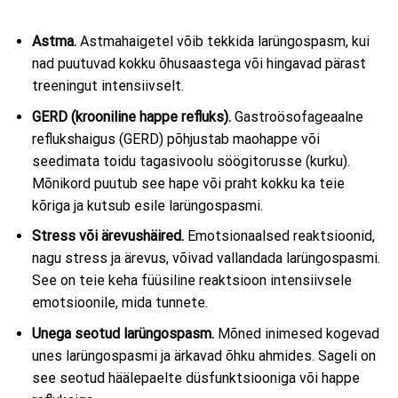
Astma.
Astmahaigetel võib tekkida larüngospasm, kui
nad puutuvad kokku õhusaastega või hingavad pärast
treeningut intensiivselt.
GERD (krooniline happe refluks).
Gastroösofageaalne
reflukshaigus (GERD) põhjustab maohappe või
seedimata toidu tagasivoolu söögitorusse (kurku).
Mõnikord puutub see hape või praht kokku ka teie
kõriga ja kutsub esile larüngospasmi.
Stress või ärevushäired.
Emotsionaalsed reaktsioonid,
nagu stress ja ärevus, võivad vallandada larüngospasmi.
See on teie keha füüsiline reaktsioon intensiivsele
emotsioonile, mida tunnete.
Unega seotud larüngospasm.
Mõned inimesed kogevad
unes larüngospasmi ja ärkavad õhku ahmides. Sageli on
see seotud häälepaelte düsfunktsiooniga või happe