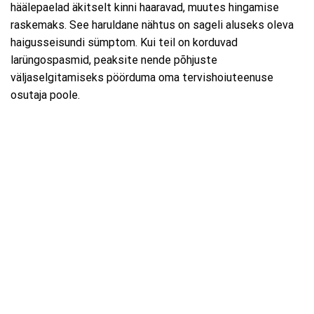
häälepaelad äkitselt kinni haaravad, muutes hingamise
raskemaks. See haruldane nähtus on sageli aluseks oleva
haigusseisundi sümptom. Kui teil on korduvad
larüngospasmid, peaksite nende põhjuste
väljaselgitamiseks pöörduma oma tervishoiuteenuse
osutaja poole.