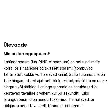
Ülevaade
Mis on larüngospasm?
Larüngospasm (luh-RING-o-spaz-um) on seisund, mille
korral teie häälepaelad äkitselt spasmi (tõmbuvad
tahtmatult kokku või haaravad kinni). Selle tulemusena on
teie hingamisteed ajutiselt blokeeritud, mistõttu on raske
hingata või rääkida. Larüngospasmid on haruldased ja
kestavad tavaliselt vähem kui 60 sekundit. Kuigi
larüngospasmid on nende tekkimisel hirmutavad, ei
põhjusta need tavaliselt tõsiseid probleeme.