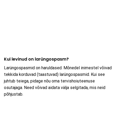
Kui levinud on larüngospasm?
Larüngospasmid on haruldased. Mõnedel inimestel võivad
tekkida korduvad (taastuvad) larüngospasmid. Kui see
juhtub teiega, pidage nõu oma tervishoiuteenuse
osutajaga. Need võivad aidata välja selgitada, mis neid
põhjustab.