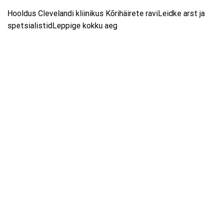
Hooldus Clevelandi kliinikus Kõrihäirete raviLeidke arst ja
spetsialistidLeppige kokku aeg