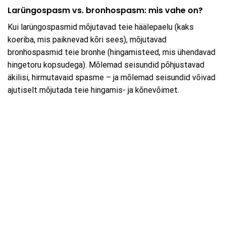
Larüngospasm vs. bronhospasm: mis vahe on?
Kui larüngospasmid mõjutavad teie häälepaelu (kaks
koeriba, mis paiknevad kõri sees), mõjutavad
bronhospasmid teie bronhe (hingamisteed, mis ühendavad
hingetoru kopsudega). Mõlemad seisundid põhjustavad
äkilisi, hirmutavaid spasme – ja mõlemad seisundid võivad
ajutiselt mõjutada teie hingamis- ja kõnevõimet.