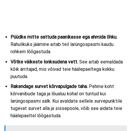
Püüdke mitte sattuda paanikasse ega ahmida õhku.
Rahulikuks jäämine aitab teil larüngospasmi kaudu
rohkem lõõgastuda.
Võtke väikeste lonksudena vett.
See aitab eemaldada
kõik ärritajad, mis võivad teie häälepaeltega kokku
puutuda.
Rakendage survet kõrvapulgade taha.
Pehme koht
kõrvanibude taga ja lõualuu kohal on tuntud kui
larüngospasmi sälk. Kui avaldate sellele survepunktile
tugevat survet alla ja sissepoole, võib see aidata teie
häälepaeltel lõõgastuda.