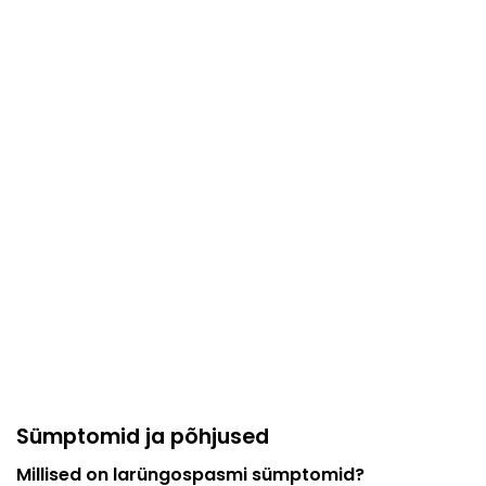
Sümptomid ja põhjused
Millised on larüngospasmi sümptomid?