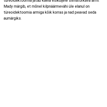
türeoidektoomia jätab kaela esiküljele silmatorkava armi.
Mady märgib, et mõnel kilpnäärmevähi üle elanul on
türeoidektoomia armiga kõik korras ja nad peavad seda
aumärgiks.