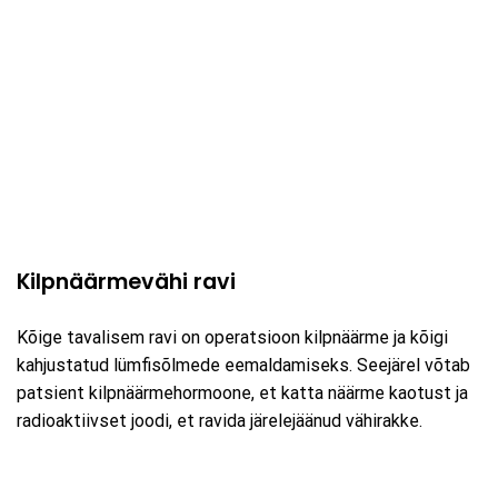
Kilpnäärmevähi ravi
Kõige tavalisem ravi on operatsioon kilpnäärme ja kõigi
kahjustatud lümfisõlmede eemaldamiseks. Seejärel võtab
patsient kilpnäärmehormoone, et katta näärme kaotust ja
radioaktiivset joodi, et ravida järelejäänud vähirakke.