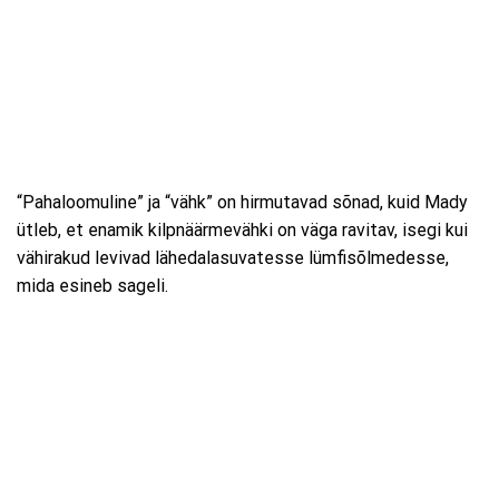
“Pahaloomuline” ja “vähk” on hirmutavad sõnad, kuid Mady
ütleb, et enamik kilpnäärmevähki on väga ravitav, isegi kui
vähirakud levivad lähedalasuvatesse lümfisõlmedesse,
mida esineb sageli.