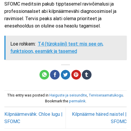
SFOMC meditsiin pakub tipptasemel ravivõimalusi ja
professionaalset abi kilpnäärmevähi diagnoosimisel ja
ravimisel. Tervis peaks alati olema prioriteet ja
enesehooldus on oluline osa heaolu tagamisel.
Loe rohkem:
T4 (türoksiini) test: mis see on,
funktsioon, eesmärk ja tasemed
This entry was posted in
Haiguste ja seisundite
,
Terviseraamatukogu
.
Bookmark the
permalink
.
Kilpnäärmevähk: Chloe lugu |
Kilpnäärme häired naistel |
SFOMC
SFOMC