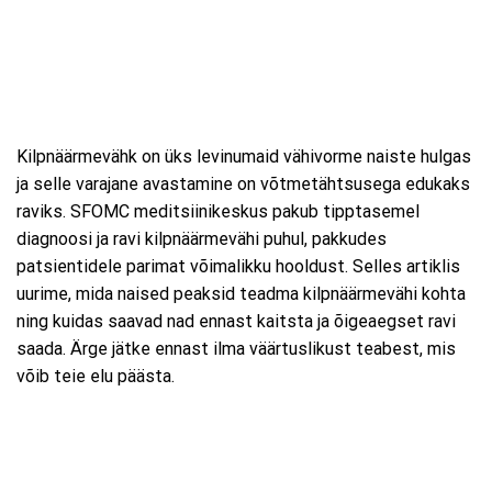
Kilpnäärmevähk on üks levinumaid vähivorme naiste hulgas
ja selle varajane avastamine on võtmetähtsusega edukaks
raviks. SFOMC meditsiinikeskus pakub tipptasemel
diagnoosi ja ravi kilpnäärmevähi puhul, pakkudes
patsientidele parimat võimalikku hooldust. Selles artiklis
uurime, mida naised peaksid teadma kilpnäärmevähi kohta
ning kuidas saavad nad ennast kaitsta ja õigeaegset ravi
saada. Ärge jätke ennast ilma väärtuslikust teabest, mis
võib teie elu päästa.