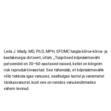
Leila J. Mady, MD, Ph.D, MPH, SFOMC haigla kõrva-kõrva- ja
kaelakirurgia dotsent, ütleb: „Tüüpilised kilpnäärmevähi
patsiendid on 30–60-aastased naised, kellel on kõrgeim
risk reproduktiivaastad. See tähendab, et kilpnäärmevähk
võib tekkida igas vanuses, sealhulgas lastel ja vanematel
täiskasvanutel, kuid see on nendes vanuserühmades
vähem levinud.