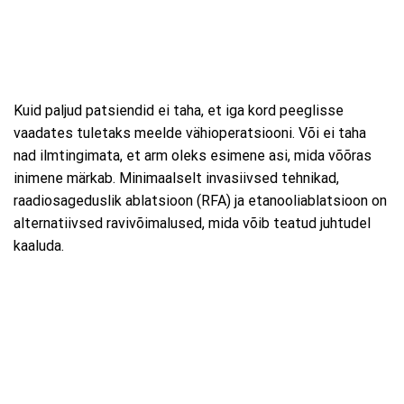
Kuid paljud patsiendid ei taha, et iga kord peeglisse
vaadates tuletaks meelde vähioperatsiooni. Või ei taha
nad ilmtingimata, et arm oleks esimene asi, mida võõras
inimene märkab. Minimaalselt invasiivsed tehnikad,
raadiosageduslik ablatsioon (RFA) ja etanooliablatsioon on
alternatiivsed ravivõimalused, mida võib teatud juhtudel
kaaluda.