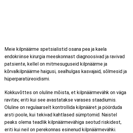
Meie kilpnäärme spetsialistid osana pea ja kaela
endokriinse kirurgia meeskonnast diagnoosivad ja ravivad
patsiente, kellel on mitmesuguseid kilpnäärme ja
kõrvalkilpnäärme haigusi, sealhulgas kasvajaid, sõlmesid ja
hüperparatüreoidismi.
Kokkuvõttes on oluline mõista, et kilpnäärmevähk on väga
ravitav, eriti kui see avastatakse varases staadiumis.
Oluline on regulaarselt kontrollida kilpnääret ja pöörduda
arsti poole, kui tekivad kahtlased sümptomid. Naistel
peaks olema teadlik kilpnäärmevähiga seotud riskidest,
eriti kui neil on perekonnas esinenud kilpnäärmevähki.