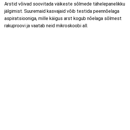
Arstid võivad soovitada väikeste sõlmede tähelepanelikku
jälgimist. Suuremaid kasvajaid võib testida peennõelaga
aspiratsiooniga, mille käigus arst kogub nõelaga sõlmest
rakuproovi ja vaatab neid mikroskoobi all.