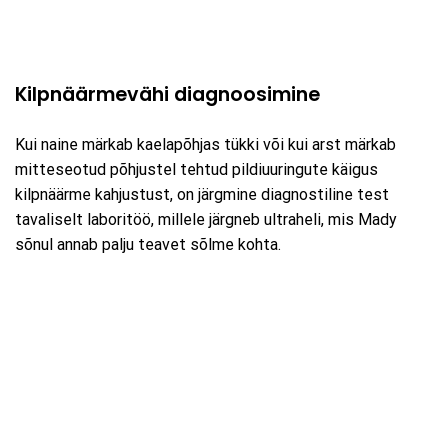
Kilpnäärmevähi diagnoosimine
Kui naine märkab kaelapõhjas tükki või kui arst märkab
mitteseotud põhjustel tehtud pildiuuringute käigus
kilpnäärme kahjustust, on järgmine diagnostiline test
tavaliselt laboritöö, millele järgneb ultraheli, mis Mady
sõnul annab palju teavet sõlme kohta.