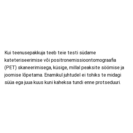
Kui teenusepakkuja teeb teie testi südame
kateteriseerimise või positronemissioontomograafia
(PET) skaneerimisega, küsige, millal peaksite söömise ja
joomise lõpetama. Enamikul juhtudel ei tohiks te midagi
süüa ega juua kuus kuni kaheksa tundi enne protseduuri.