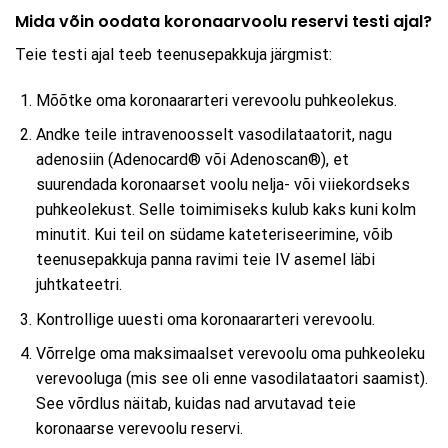
Mida võin oodata koronaarvoolu reservi testi ajal?
Teie testi ajal teeb teenusepakkuja järgmist:
Mõõtke oma koronaararteri verevoolu puhkeolekus.
Andke teile intravenoosselt vasodilataatorit, nagu
adenosiin (Adenocard® või Adenoscan®), et
suurendada koronaarset voolu nelja- või viiekordseks
puhkeolekust. Selle toimimiseks kulub kaks kuni kolm
minutit. Kui teil on südame kateteriseerimine, võib
teenusepakkuja panna ravimi teie IV asemel läbi
juhtkateetri.
Kontrollige uuesti oma koronaararteri verevoolu.
Võrrelge oma maksimaalset verevoolu oma puhkeoleku
verevooluga (mis see oli enne vasodilataatori saamist).
See võrdlus näitab, kuidas nad arvutavad teie
koronaarse verevoolu reservi.