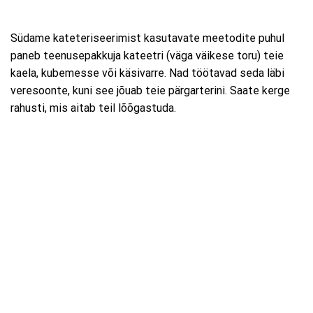
Südame kateteriseerimist kasutavate meetodite puhul
paneb teenusepakkuja kateetri (väga väikese toru) teie
kaela, kubemesse või käsivarre. Nad töötavad seda läbi
veresoonte, kuni see jõuab teie pärgarterini. Saate kerge
rahusti, mis aitab teil lõõgastuda.