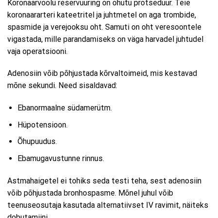
Koronaarvoolu reservuuring on ohutu protseduur. Teie
koronaararteri kateetritel ja juhtmetel on aga trombide,
spasmide ja verejooksu oht. Samuti on oht veresoontele
vigastada, mille parandamiseks on väga harvadel juhtudel
vaja operatsiooni.
Adenosiin võib põhjustada kõrvaltoimeid, mis kestavad
mõne sekundi. Need sisaldavad:
Ebanormaalne südamerütm.
Hüpotensioon.
Õhupuudus.
Ebamugavustunne rinnus.
Astmahaigetel ei tohiks seda testi teha, sest adenosiin
võib põhjustada bronhospasme. Mõnel juhul võib
teenuseosutaja kasutada alternatiivset IV ravimit, näiteks
dobutamiini.