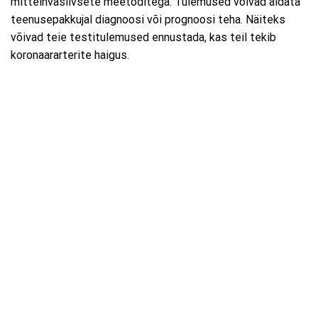
mitteinvasiivsete meetoditega. Tulemused võivad aidata
teenusepakkujal diagnoosi või prognoosi teha. Näiteks
võivad teie testitulemused ennustada, kas teil tekib
koronaararterite haigus.