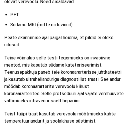
olevat verevoolu. Need sisaldavad:
PET.
Südame MRI (mitte nii levinud).
Peate skannimise ajal paigal hoidma, et pildid ei oleks
udused.
Teine võimalus selle testi tegemiseks on invasiivne
meetod, mis kasutab südame kateteriseerimist.
Teenusepakkuja paneb teie koronaararterisse juhtkateetri
ja kasutab ultrahelianduriga diagnostilist traati. See andur
mõõdab koronaararterite verevoolu kiirust
koronaararterites. Selle protseduuri ajal vajate verehüüvete
vältimiseks intravenoosselt hepariini.
Teist tüüpi traat kasutab verevoolu mõõtmiseks kahte
temperatuuriandurit ja soolalahuse süstimist.