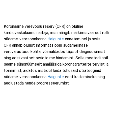
Koronaarne verevoolu reserv (CFR) on oluline
kardiovaskulaarne näitaja, mis mängib märkimisväärset rolli
südame-veresoonkonna
Haiguste
ennetamisel ja ravis.
CFR annab olulist informatsiooni südamelihase
verevarustuse kohta, võimaldades täpset diagnoosimist
ning adekvaatset raviotoime hindamist. Selle meetodi abil
saame sünonüümselt analüüsida koronaararterite tervist ja
toimimist, aidates arstidel leida tõhusaid strateegiaid
südame-veresoonkonna
Haiguste
eest kaitsmiseks ning
aeglustada nende progresseerumist.