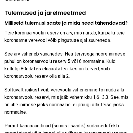
Tulemused ja järelmeetmed
Milliseid tulemusi saate ja mida need tähendavad?
Teie koronaarvoolu reserv on arv, mis näitab, kui palju teie
koronaarne verevool võib pingutuse ajal suureneda.
See arv väheneb vananedes. Hea tervisega noore inimese
puhul on koronaarvoolu reserv 5 või 6 normaalne. Kuid
kellelgi 80ndates eluaastates, kes on terved, võib
koronaarvoolu reserv olla alla 2.
Sõltuvalt isikust võib verevoolu vähenemine toimuda alla
koronaarvoolu reservi, mis jääb vahemikku 1,6–3,3. See, mis
on ühe inimese jaoks normaalne, ei pruugi olla teise jaoks
normaalne.
Pärast kaasasündinud (sünnist saadik) südamedefekti