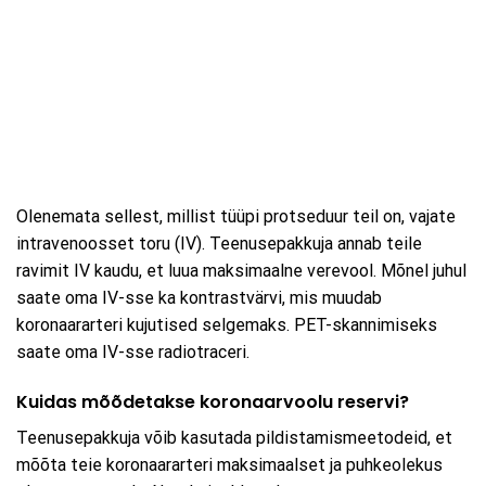
Olenemata sellest, millist tüüpi protseduur teil on, vajate
intravenoosset toru (IV). Teenusepakkuja annab teile
ravimit IV kaudu, et luua maksimaalne verevool. Mõnel juhul
saate oma IV-sse ka kontrastvärvi, mis muudab
koronaararteri kujutised selgemaks. PET-skannimiseks
saate oma IV-sse radiotraceri.
Kuidas mõõdetakse koronaarvoolu reservi?
Teenusepakkuja võib kasutada pildistamismeetodeid, et
mõõta teie koronaararteri maksimaalset ja puhkeolekus