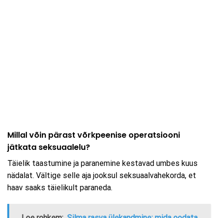
Millal võin pärast võrkpeenise operatsiooni
jätkata seksuaalelu?
Täielik taastumine ja paranemine kestavad umbes kuus
nädalat. Vältige selle aja jooksul seksuaalvahekorda, et
haav saaks täielikult paraneda.
Loe rohkem:
Silma rasva ülekandmine: mida oodata,