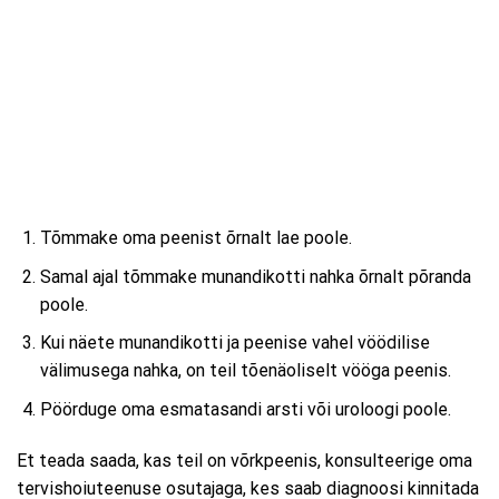
Tõmmake oma peenist õrnalt lae poole.
Samal ajal tõmmake munandikotti nahka õrnalt põranda
poole.
Kui näete munandikotti ja peenise vahel vöödilise
välimusega nahka, on teil tõenäoliselt vööga peenis.
Pöörduge oma esmatasandi arsti või uroloogi poole.
Et teada saada, kas teil on võrkpeenis, konsulteerige oma
tervishoiuteenuse osutajaga, kes saab diagnoosi kinnitada