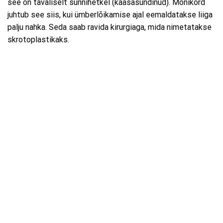
see on tavaliselt sünnihetkel (kaasasündinud). Mõnikord
juhtub see siis, kui ümberlõikamise ajal eemaldatakse liiga
palju nahka. Seda saab ravida kirurgiaga, mida nimetatakse
skrotoplastikaks.