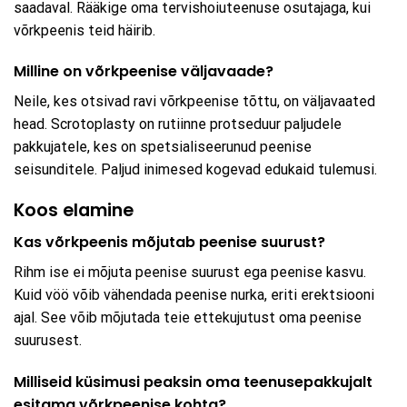
saadaval. Rääkige oma tervishoiuteenuse osutajaga, kui
võrkpeenis teid häirib.
Milline on võrkpeenise väljavaade?
Neile, kes otsivad ravi võrkpeenise tõttu, on väljavaated
head. Scrotoplasty on rutiinne protseduur paljudele
pakkujatele, kes on spetsialiseerunud peenise
seisunditele. Paljud inimesed kogevad edukaid tulemusi.
Koos elamine
Kas võrkpeenis mõjutab peenise suurust?
Rihm ise ei mõjuta peenise suurust ega peenise kasvu.
Kuid vöö võib vähendada peenise nurka, eriti erektsiooni
ajal. See võib mõjutada teie ettekujutust oma peenise
suurusest.
Milliseid küsimusi peaksin oma teenusepakkujalt
esitama võrkpeenise kohta?