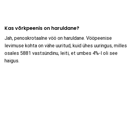
Kas võrkpeenis on haruldane?
Jah, penoskrotaalne vöö on haruldane. Vööpeenise
levimuse kohta on vähe uuritud, kuid ühes uuringus, milles
osales 5881 vastsündinu, leiti, et umbes 4%-l oli see
haigus.