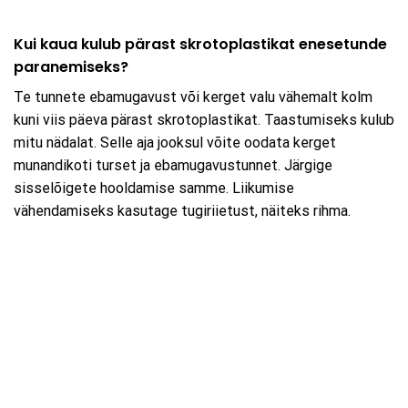
Kui kaua kulub pärast skrotoplastikat enesetunde
paranemiseks?
Te tunnete ebamugavust või kerget valu vähemalt kolm
kuni viis päeva pärast skrotoplastikat. Taastumiseks kulub
mitu nädalat. Selle aja jooksul võite oodata kerget
munandikoti turset ja ebamugavustunnet. Järgige
sisselõigete hooldamise samme. Liikumise
vähendamiseks kasutage tugiriietust, näiteks rihma.