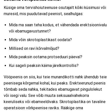
Küsige oma tervishoiuteenuse osutajalt kõiki küsimusi või
muresid, mis puudutavad peenist, sealhulgas:
Mida ma saan teha kodus, et vähendada erektsioonivalu
või ebamugavustunnet?
Mida võin skrotoplastikast oodata?
Millised on ravi kõrvalmõjud?
Mida peaksin ootama protseduuri päeval?
Kui sageli peaksin käima järelkontrollis?
Vööpeenis on siis, kui teie munandikotti nahk ühendub teie
peenisega kõrgemal kohal, kui peaks. Erekteerunud peenis
tõmbab seda nahka, tekitades ebamugavat pingulolekut
või isegi valu. See võib muuta seksuaalvahekorra
keeruliseks või ebameeldivaks. Skrotoplastika on tavaline
operatsioon võrkpeenise raviks. Rääkige oma