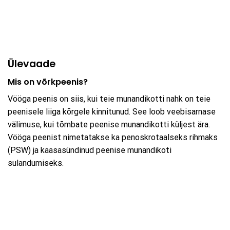
Ülevaade
Mis on võrkpeenis?
Vööga peenis on siis, kui teie munandikotti nahk on teie
peenisele liiga kõrgele kinnitunud. See loob veebisarnase
välimuse, kui tõmbate peenise munandikotti küljest ära.
Vööga peenist nimetatakse ka penoskrotaalseks rihmaks
(PSW) ja kaasasündinud peenise munandikoti
sulandumiseks.