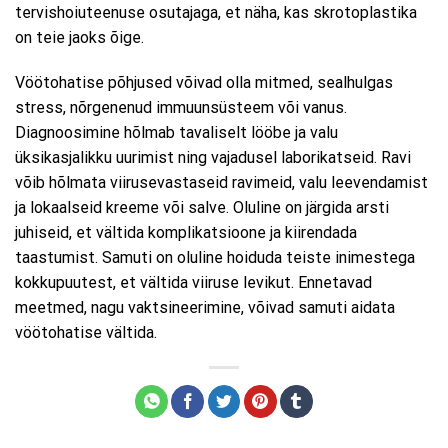
tervishoiuteenuse osutajaga, et näha, kas skrotoplastika
on teie jaoks õige.
Vöötohatise põhjused võivad olla mitmed, sealhulgas
stress, nõrgenenud immuunsüsteem või vanus.
Diagnoosimine hõlmab tavaliselt lööbe ja valu
üksikasjalikku uurimist ning vajadusel laborikatseid. Ravi
võib hõlmata viirusevastaseid ravimeid, valu leevendamist
ja lokaalseid kreeme või salve. Oluline on järgida arsti
juhiseid, et vältida komplikatsioone ja kiirendada
taastumist. Samuti on oluline hoiduda teiste inimestega
kokkupuutest, et vältida viiruse levikut. Ennetavad
meetmed, nagu vaktsineerimine, võivad samuti aidata
vöötohatise vältida.