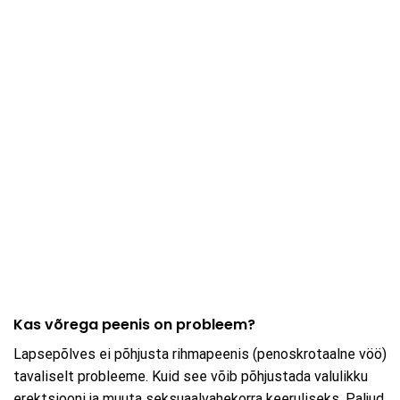
Kas võrega peenis on probleem?
Lapsepõlves ei põhjusta rihmapeenis (penoskrotaalne vöö)
tavaliselt probleeme. Kuid see võib põhjustada valulikku
erektsiooni ja muuta seksuaalvahekorra keeruliseks. Paljud