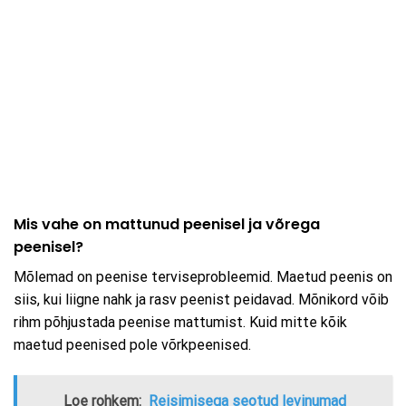
Mis vahe on mattunud peenisel ja võrega
peenisel?
Mõlemad on peenise terviseprobleemid. Maetud peenis on
siis, kui liigne nahk ja rasv peenist peidavad. Mõnikord võib
rihm põhjustada peenise mattumist. Kuid mitte kõik
maetud peenised pole võrkpeenised.
Loe rohkem:
Reisimisega seotud levinumad