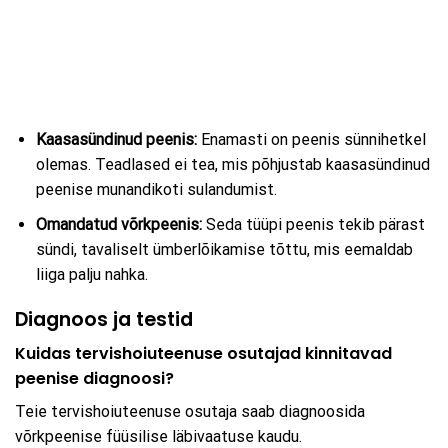
Kaasasündinud peenis:
Enamasti on peenis sünnihetkel
olemas. Teadlased ei tea, mis põhjustab kaasasündinud
peenise munandikoti sulandumist.
Omandatud võrkpeenis:
Seda tüüpi peenis tekib pärast
sündi, tavaliselt ümberlõikamise tõttu, mis eemaldab
liiga palju nahka.
Diagnoos ja testid
Kuidas tervishoiuteenuse osutajad kinnitavad
peenise diagnoosi?
Teie tervishoiuteenuse osutaja saab diagnoosida
võrkpeenise füüsilise läbivaatuse kaudu.