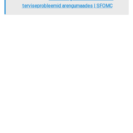
terviseprobleemid arengumaades | SFOMC