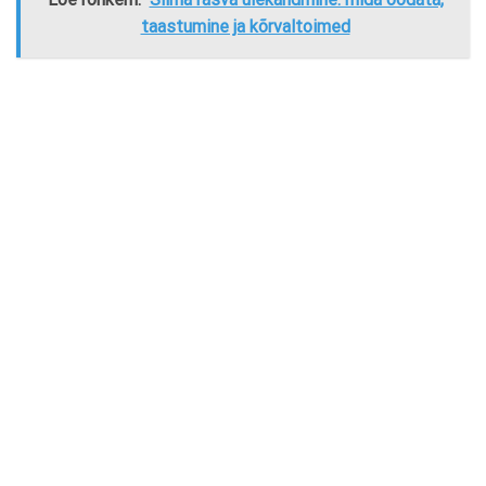
taastumine ja kõrvaltoimed