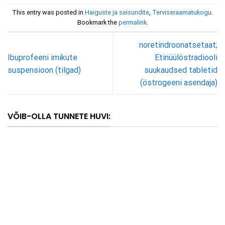
This entry was posted in
Haiguste ja seisundite
,
Terviseraamatukogu
.
Bookmark the
permalink
.
noretindroonatsetaat;
Ibuprofeeni imikute
Etinüülöstradiooli
suspensioon (tilgad)
suukaudsed tabletid
(östrogeeni asendaja)
VÕIB-OLLA TUNNETE HUVI: