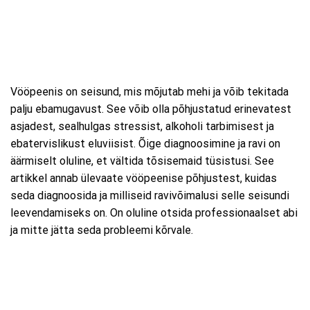
Vööpeenis on seisund, mis mõjutab mehi ja võib tekitada
palju ebamugavust. See võib olla põhjustatud erinevatest
asjadest, sealhulgas stressist, alkoholi tarbimisest ja
ebatervislikust eluviisist. Õige diagnoosimine ja ravi on
äärmiselt oluline, et vältida tõsisemaid tüsistusi. See
artikkel annab ülevaate vööpeenise põhjustest, kuidas
seda diagnoosida ja milliseid ravivõimalusi selle seisundi
leevendamiseks on. On oluline otsida professionaalset abi
ja mitte jätta seda probleemi kõrvale.