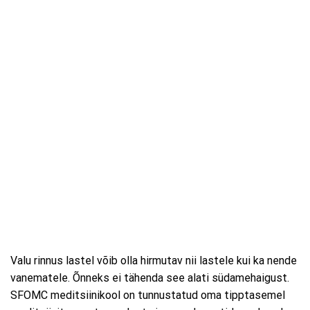
Valu rinnus lastel võib olla hirmutav nii lastele kui ka nende
vanematele. Õnneks ei tähenda see alati südamehaigust.
SFOMC meditsiinikool on tunnustatud oma tipptasemel