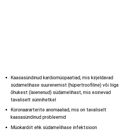
Kaasasündinud kardiomüopaatiad, mis kirjeldavad
südamelihase suurenemist (hüpertroofiline) või liiga
õhukest (laienenud) südamelihast, mis esinevad
tavaliselt sünnihetkel
Koronaararterite anomaaliad, mis on tavaliselt
kaasasündinud probleemid
Müokardiit ehk südamelihase infektsioon