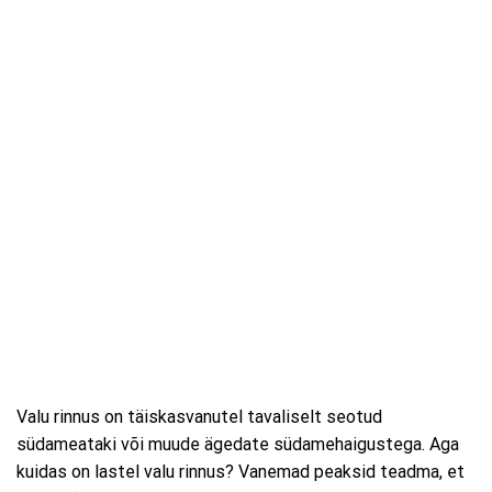
Valu rinnus on täiskasvanutel tavaliselt seotud
südameataki või muude ägedate südamehaigustega. Aga
kuidas on lastel valu rinnus? Vanemad peaksid teadma, et