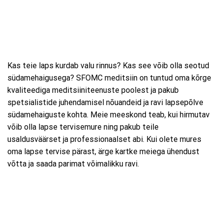
Kas teie laps kurdab valu rinnus? Kas see võib olla seotud
südamehaigusega? SFOMC meditsiin on tuntud oma kõrge
kvaliteediga meditsiiniteenuste poolest ja pakub
spetsialistide juhendamisel nõuandeid ja ravi lapsepõlve
südamehaiguste kohta. Meie meeskond teab, kui hirmutav
võib olla lapse tervisemure ning pakub teile
usaldusväärset ja professionaalset abi. Kui olete mures
oma lapse tervise pärast, ärge kartke meiega ühendust
võtta ja saada parimat võimalikku ravi.