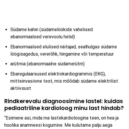
Südame kahin (südamelöökide vahelised
ebanormaalsed verevoolu helid)
Ebanormaalsed elulised näitajad, sealhulgas südame
löögisagedus, vererõhk, hingamine või temperatuur
arütmia (ebanormaalne südamerütm)
Ebaregulaarsused elektrokardiogrammis (EKG),
mitteinvasiivne test, mis mõõdab südame elektrilist
aktiivsust
Rindkerevalu diagnoosimine lastel: kuidas
pediaatriline kardioloog minu last hindab?
“Esimene asi, mida ma lastekardioloogina teen, on hea ja
hoolika anamneesi kogumine. Me kulutame palju aega