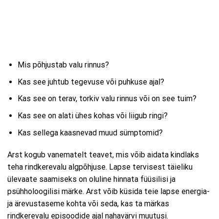
Mis põhjustab valu rinnus?
Kas see juhtub tegevuse või puhkuse ajal?
Kas see on terav, torkiv valu rinnus või on see tuim?
Kas see on alati ühes kohas või liigub ringi?
Kas sellega kaasnevad muud sümptomid?
Arst kogub vanematelt teavet, mis võib aidata kindlaks
teha rindkerevalu algpõhjuse. Lapse tervisest täieliku
ülevaate saamiseks on oluline hinnata füüsilisi ja
psühholoogilisi märke. Arst võib küsida teie lapse energia-
ja ärevustaseme kohta või seda, kas ta märkas
rindkerevalu episoodide ajal nahavärvi muutusi.