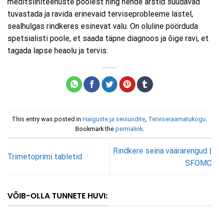
meditsiiniteenuste poolest ning nende arstid suudavad
tuvastada ja ravida erinevaid terviseprobleeme lastel,
sealhulgas rindkeres esinevat valu. On oluline pöörduda
spetsialisti poole, et saada täpne diagnoos ja õige ravi, et
tagada lapse heaolu ja tervis.
This entry was posted in
Haiguste ja seisundite
,
Terviseraamatukogu
.
Bookmark the
permalink
.
Rindkere seina väärarengud |
Trimetoprimi tabletid
SFOMC
VÕIB-OLLA TUNNETE HUVI: