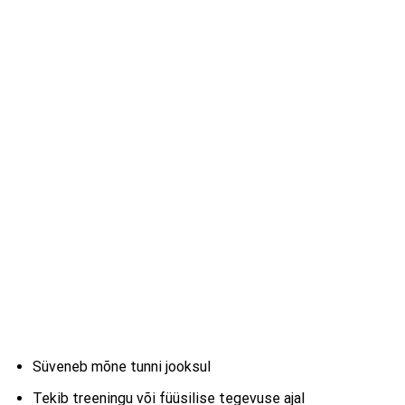
Süveneb mõne tunni jooksul
Tekib treeningu või füüsilise tegevuse ajal