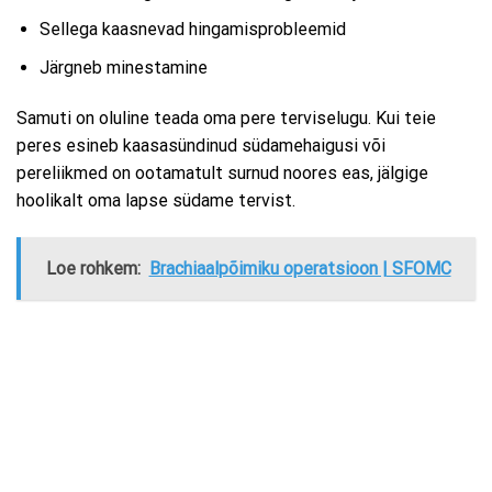
Sellega kaasnevad hingamisprobleemid
Järgneb minestamine
Samuti on oluline teada oma pere terviselugu. Kui teie
peres esineb kaasasündinud südamehaigusi või
pereliikmed on ootamatult surnud noores eas, jälgige
hoolikalt oma lapse südame tervist.
Loe rohkem:
Brachiaalpõimiku operatsioon | SFOMC