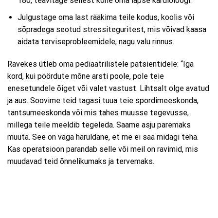
180, teavitage sellest kohe oma lapse kardioloogi.
Julgustage oma last rääkima teile kodus, koolis või
sõpradega seotud stressiteguritest, mis võivad kaasa
aidata terviseprobleemidele, nagu valu rinnus.
Ravekes ütleb oma pediaatrilistele patsientidele: “Iga
kord, kui pöördute mõne arsti poole, pole teie
enesetundele õiget või valet vastust. Lihtsalt olge avatud
ja aus. Soovime teid tagasi tuua teie spordimeeskonda,
tantsumeeskonda või mis tahes muusse tegevusse,
millega teile meeldib tegeleda. Saame asju paremaks
muuta. See on väga haruldane, et me ei saa midagi teha.
Kas operatsioon parandab selle või meil on ravimid, mis
muudavad teid õnnelikumaks ja tervemaks.