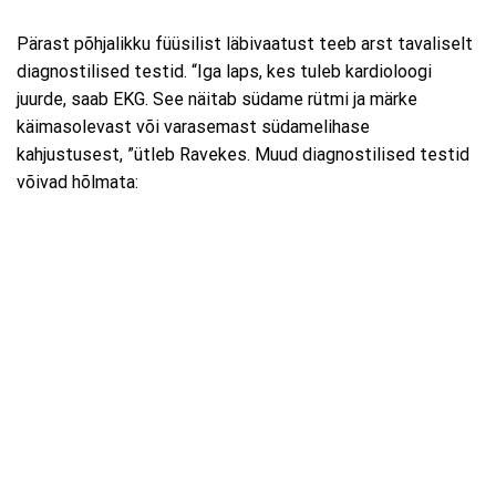
Pärast põhjalikku füüsilist läbivaatust teeb arst tavaliselt
diagnostilised testid. “Iga laps, kes tuleb kardioloogi
juurde, saab EKG. See näitab südame rütmi ja märke
käimasolevast või varasemast südamelihase
kahjustusest, ”ütleb Ravekes. Muud diagnostilised testid
võivad hõlmata: