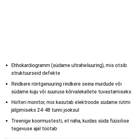
Ehhokardiogramm (südame ultraheliuuring), mis otsib
struktuurseid defekte
Rindkere röntgenuuring rindkere seina murdude või
südame kuju või suuruse kõrvalekallete tuvastamiseks
Holteri monitor, mis kasutab elektroode südame rütmi
jälgimiseks 24-48 tunni jooksul
Treenige koormustesti, et näha, kuidas süda füüsilise
tegevuse ajal töötab