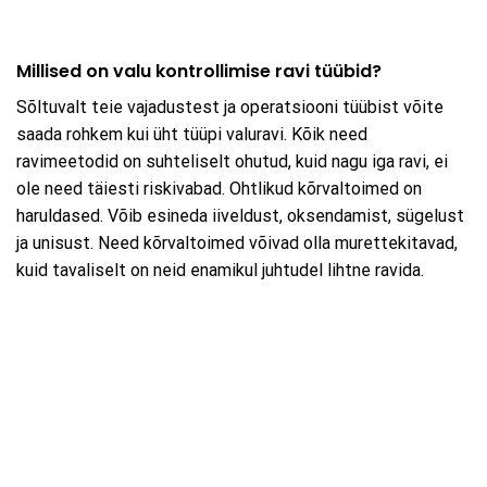
Millised on valu kontrollimise ravi tüübid?
Sõltuvalt teie vajadustest ja operatsiooni tüübist võite
saada rohkem kui üht tüüpi valuravi. Kõik need
ravimeetodid on suhteliselt ohutud, kuid nagu iga ravi, ei
ole need täiesti riskivabad. Ohtlikud kõrvaltoimed on
haruldased. Võib esineda iiveldust, oksendamist, sügelust
ja unisust. Need kõrvaltoimed võivad olla murettekitavad,
kuid tavaliselt on neid enamikul juhtudel lihtne ravida.