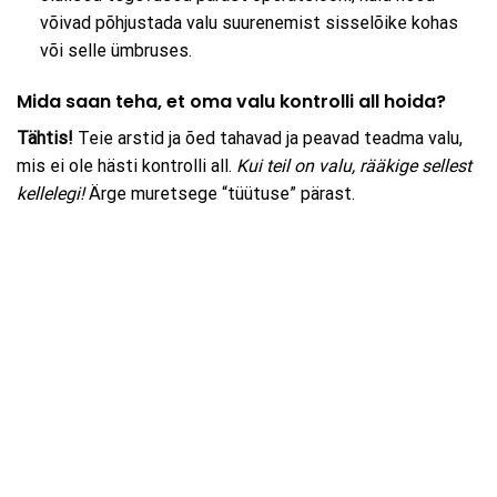
võivad põhjustada valu suurenemist sisselõike kohas
või selle ümbruses.
Mida saan teha, et oma valu kontrolli all hoida?
Tähtis!
Teie arstid ja õed tahavad ja peavad teadma valu,
mis ei ole hästi kontrolli all.
Kui teil on valu, rääkige sellest
kellelegi!
Ärge muretsege “tüütuse” pärast.