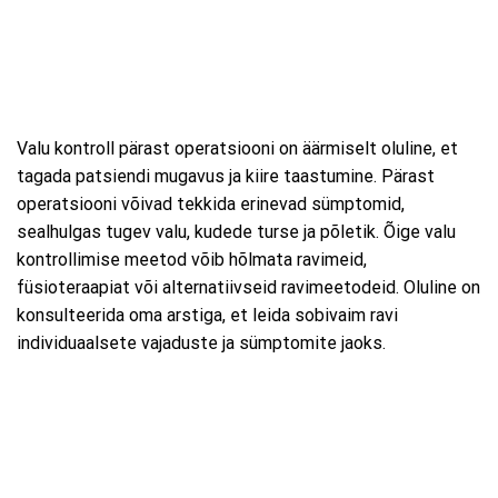
Valu kontroll pärast operatsiooni on äärmiselt oluline, et
tagada patsiendi mugavus ja kiire taastumine. Pärast
operatsiooni võivad tekkida erinevad sümptomid,
sealhulgas tugev valu, kudede turse ja põletik. Õige valu
kontrollimise meetod võib hõlmata ravimeid,
füsioteraapiat või alternatiivseid ravimeetodeid. Oluline on
konsulteerida oma arstiga, et leida sobivaim ravi
individuaalsete vajaduste ja sümptomite jaoks.