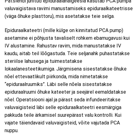
Patsiendi juhitud epiduraalanalgeesia kasutab PCA pumpa
valuvaigistava ravimi manustamiseks epiduraalkateetrisse
(väga õhuke plasttoru), mis asetatakse teie selga.
Epiduraalkateetri (mille külge on kinnitatud PCA pump)
asetamine ei põhjusta tavaliselt rohkem ebamugavusi kui
IV alustamine. Rahustav ravim, mida manustatakse IV
kaudu, aitab teil lõõgastuda. Teie seljanahk puhastatakse
steriilse lahusega ja tuimestatakse
lokaalanesteetikumiga. Järgmisena sisestatakse õhuke
nõel ettevaatlikult piirkonda, mida nimetatakse
“epiduraalruumiks”. Läbi selle nõela sisestatakse
epiduraalruumi õhuke kateeter ja seejärel eemaldatakse
nõel. Operatsiooni ajal ja pärast seda infundeeritakse
valuvaigisteid läbi selle epiduraalkateetri eesmärgiga
pakkuda teile ärkamisel suurepärast valu kontrolli. Kui
vajate täiendavaid valuvaigisteid, võite vajutada PCA
nuppu.