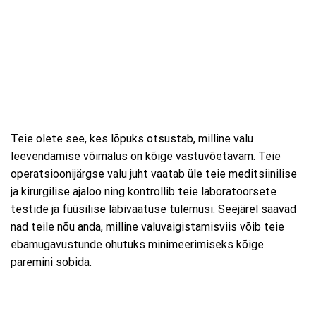
Teie olete see, kes lõpuks otsustab, milline valu
leevendamise võimalus on kõige vastuvõetavam. Teie
operatsioonijärgse valu juht vaatab üle teie meditsiinilise
ja kirurgilise ajaloo ning kontrollib teie laboratoorsete
testide ja füüsilise läbivaatuse tulemusi. Seejärel saavad
nad teile nõu anda, milline valuvaigistamisviis võib teie
ebamugavustunde ohutuks minimeerimiseks kõige
paremini sobida.