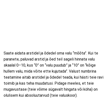
Saate aidata arstidel ja õdedel oma valu “mõõta”. Kui te
paranete, paluvad arstid ja õed teil sageli hinnata valu
skaalal 0–10, kus “0” on “valu puudub” ja “10” on “kõige
hullem valu, mida võite ette kujutada”. Valust numbrina
teatamine aitab arstidel ja õdedel teada, kui hästi teie ravi
toimib ja kas teha muudatusi. Pidage meeles, et teie
mugavustase (teie võime sügavalt hingata või köha) on
olulisem kui absoluutarvud (teie valuskoor).