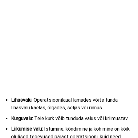
Lihasvalu:
Operatsioonilaual lamades võite tunda
lihasvalu kaelas, õlgades, seljas või rinnus.
Kurguvalu:
Teie kurk võib tunduda valus või kriimustav.
Liikumise valu:
Istumine, kõndimine ja köhimine on kõik
olulised tegevused pärast operatsiooni, kuid need