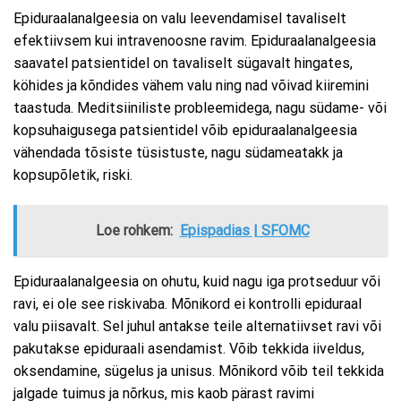
Epiduraalanalgeesia on valu leevendamisel tavaliselt
efektiivsem kui intravenoosne ravim. Epiduraalanalgeesia
saavatel patsientidel on tavaliselt sügavalt hingates,
köhides ja kõndides vähem valu ning nad võivad kiiremini
taastuda. Meditsiiniliste probleemidega, nagu südame- või
kopsuhaigusega patsientidel võib epiduraalanalgeesia
vähendada tõsiste tüsistuste, nagu südameatakk ja
kopsupõletik, riski.
Loe rohkem:
Epispadias | SFOMC
Epiduraalanalgeesia on ohutu, kuid nagu iga protseduur või
ravi, ei ole see riskivaba. Mõnikord ei kontrolli epiduraal
valu piisavalt. Sel juhul antakse teile alternatiivset ravi või
pakutakse epiduraali asendamist. Võib tekkida iiveldus,
oksendamine, sügelus ja unisus. Mõnikord võib teil tekkida
jalgade tuimus ja nõrkus, mis kaob pärast ravimi