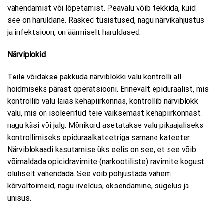
vähendamist või lõpetamist. Peavalu võib tekkida, kuid
see on haruldane. Rasked tüsistused, nagu närvikahjustus
ja infektsioon, on äärmiselt haruldased.
Närviplokid
Teile võidakse pakkuda närviblokki valu kontrolli all
hoidmiseks pärast operatsiooni. Erinevalt epiduraalist, mis
kontrollib valu laias kehapiirkonnas, kontrollib närviblokk
valu, mis on isoleeritud teie väiksemast kehapiirkonnast,
nagu käsi või jalg. Mõnikord asetatakse valu pikaajaliseks
kontrollimiseks epiduraalkateetriga sarnane kateeter.
Närviblokaadi kasutamise üks eelis on see, et see võib
võimaldada opioidravimite (narkootiliste) ravimite kogust
oluliselt vähendada. See võib põhjustada vähem
kõrvaltoimeid, nagu iiveldus, oksendamine, sügelus ja
unisus.