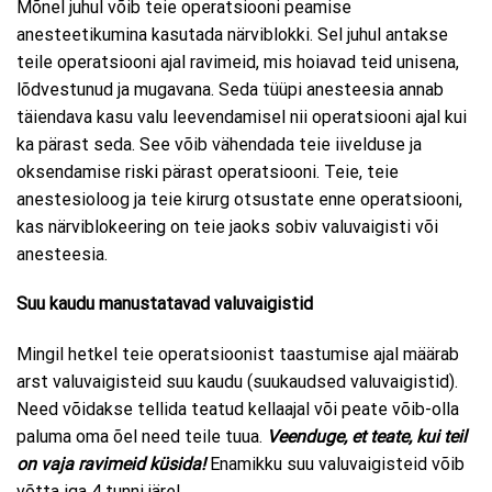
Mõnel juhul võib teie operatsiooni peamise
anesteetikumina kasutada närviblokki. Sel juhul antakse
teile operatsiooni ajal ravimeid, mis hoiavad teid unisena,
lõdvestunud ja mugavana. Seda tüüpi anesteesia annab
täiendava kasu valu leevendamisel nii operatsiooni ajal kui
ka pärast seda. See võib vähendada teie iivelduse ja
oksendamise riski pärast operatsiooni. Teie, teie
anestesioloog ja teie kirurg otsustate enne operatsiooni,
kas närviblokeering on teie jaoks sobiv valuvaigisti või
anesteesia.
Suu kaudu manustatavad valuvaigistid
Mingil hetkel teie operatsioonist taastumise ajal määrab
arst valuvaigisteid suu kaudu (suukaudsed valuvaigistid).
Need võidakse tellida teatud kellaajal või peate võib-olla
paluma oma õel need teile tuua.
Veenduge, et teate, kui teil
on vaja ravimeid küsida!
Enamikku suu valuvaigisteid võib
võtta iga 4 tunni järel.