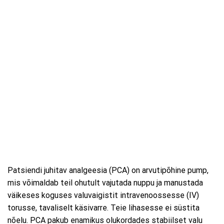
Patsiendi juhitav analgeesia (PCA) on arvutipõhine pump,
mis võimaldab teil ohutult vajutada nuppu ja manustada
väikeses koguses valuvaigistit intravenoossesse (IV)
torusse, tavaliselt käsivarre. Teie lihasesse ei süstita
nõelu. PCA pakub enamikus olukordades stabiilset valu