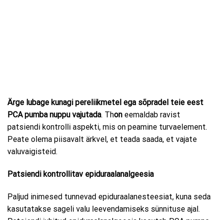
Ärge lubage kunagi pereliikmetel ega sõpradel teie eest
PCA pumba nuppu vajutada
. Th
on
eemaldab ravist
patsiendi kontrolli aspekti, mis on peamine turvaelement.
Peate olema piisavalt ärkvel, et teada saada, et vajate
valuvaigisteid.
Patsiendi kontrollitav epiduraalanalgeesia
Paljud inimesed tunnevad epiduraalanesteesiat, kuna seda
kasutatakse sageli valu leevendamiseks sünnituse ajal.