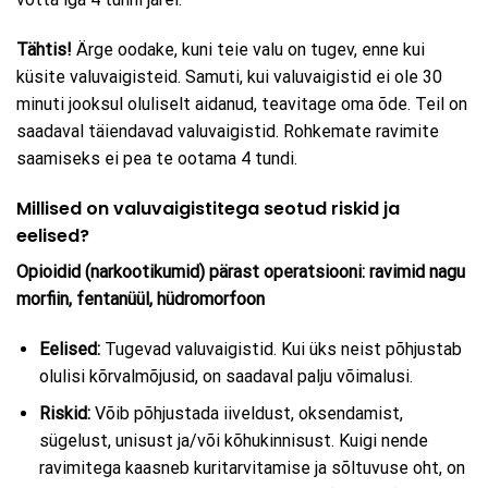
Tähtis!
Ärge oodake, kuni teie valu on tugev, enne kui
küsite valuvaigisteid. Samuti, kui valuvaigistid ei ole 30
minuti jooksul oluliselt aidanud, teavitage oma õde. Teil on
saadaval täiendavad valuvaigistid. Rohkemate ravimite
saamiseks ei pea te ootama 4 tundi.
Millised on valuvaigistitega seotud riskid ja
eelised?
Opioidid (narkootikumid) pärast operatsiooni: ravimid nagu
morfiin, fentanüül, hüdromorfoon
Eelised:
Tugevad valuvaigistid. Kui üks neist põhjustab
olulisi kõrvalmõjusid, on saadaval palju võimalusi.
Riskid:
Võib põhjustada iiveldust, oksendamist,
sügelust, unisust ja/või kõhukinnisust. Kuigi nende
ravimitega kaasneb kuritarvitamise ja sõltuvuse oht, on