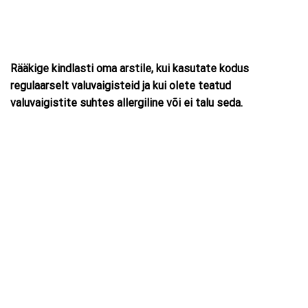
Rääkige kindlasti oma arstile, kui kasutate kodus
regulaarselt valuvaigisteid ja kui olete teatud
valuvaigistite suhtes allergiline või ei talu seda.