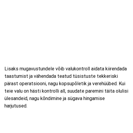
Lisaks mugavustundele võib valukontroll aidata kiirendada
taastumist ja vähendada teatud tüsistuste tekkeriski
pärast operatsiooni, nagu kopsupõletik ja verehüübed. Kui
teie valu on hästi kontrolli all, suudate paremini täita olulisi
ülesandeid, nagu kõndimine ja sügava hingamise
harjutused.