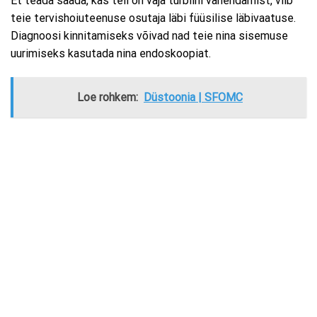
Et teada saada, kas teil on vaja turbiini vähendamist, viib
teie tervishoiuteenuse osutaja läbi füüsilise läbivaatuse.
Diagnoosi kinnitamiseks võivad nad teie nina sisemuse
uurimiseks kasutada nina endoskoopiat.
Loe rohkem:
Düstoonia | SFOMC