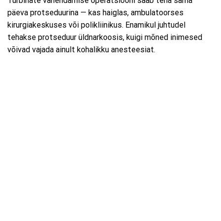
Turbinate vähendamise operatsiooni saab teha sama
päeva protseduurina — kas haiglas, ambulatoorses
kirurgiakeskuses või polikliinikus. Enamikul juhtudel
tehakse protseduur üldnarkoosis, kuigi mõned inimesed
võivad vajada ainult kohalikku anesteesiat.