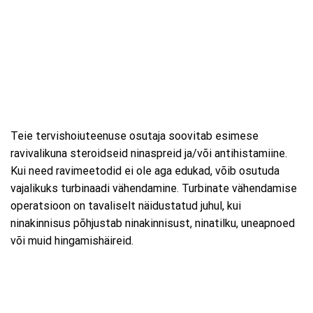
Teie tervishoiuteenuse osutaja soovitab esimese
ravivalikuna steroidseid ninaspreid ja/või antihistamiine.
Kui need ravimeetodid ei ole aga edukad, võib osutuda
vajalikuks turbinaadi vähendamine. Turbinate vähendamise
operatsioon on tavaliselt näidustatud juhul, kui
ninakinnisus põhjustab ninakinnisust, ninatilku, uneapnoed
või muid hingamishäireid.