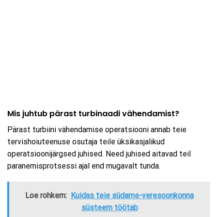
Mis juhtub pärast turbinaadi vähendamist?
Pärast turbiini vähendamise operatsiooni annab teie
tervishoiuteenuse osutaja teile üksikasjalikud
operatsioonijärgsed juhised. Need juhised aitavad teil
paranemisprotsessi ajal end mugavalt tunda.
Loe rohkem:
Kuidas teie südame-veresoonkonna
süsteem töötab