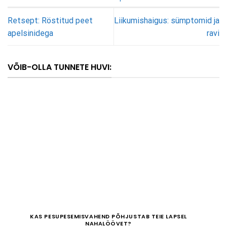
Retsept: Röstitud peet
Liikumishaigus: sümptomid ja
apelsinidega
ravi
VÕIB-OLLA TUNNETE HUVI:
KAS PESUPESEMISVAHEND PÕHJUSTAB TEIE LAPSEL
NAHALÖÖVET?