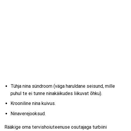
Tühja nina sündroom (väga haruldane seisund, mille
puhul te ei tunne ninakäikudes liikuvat õhku).
Krooniline nina kuivus.
Ninaverejooksud.
Rääkige oma tervishoiuteenuse osutajaga turbiini