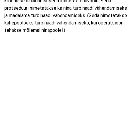
kroonilise ninakinnisusega inimeste õhuvoolu. Seda
protseduuri nimetatakse ka nina turbinaadi vähendamiseks
ja madalama turbinaadi vähendamiseks. (Seda nimetatakse
kahepoolseks turbinaadi vähendamiseks, kui operatsioon
tehakse mõlemal ninapoolel.)