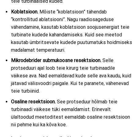
teie turbinaalsed kuded.
Koblatsioon.
Mõiste “koblatsioon” tähendab
“kontrollitud ablatsiooni”. Nagu raadiosageduse
vähendamine, kasutab koblatsioon soojusenergiat teie
turbinate kudede kahandamiseks. Kuid see meetod
kasutab ümbritsevate kudede puutumatuks hoidmiseks
madalamat temperatuuri.
Mikrodebrider submukoosne resektsioon.
Selle
protseduuri ajal loob teie kirurg teie turbinaadile
väikese ava. Nad eemaldavad kude selle ava kaudu, kuid
jätavad välisvoodri paigale. Kui te paranete, vähenevad
teie turbiinid.
Osaline resektsioon.
See protseduur hõlmab teie
turbinaadi väikese tüki eemaldamist. Erinevalt
ülaltoodud meetoditest eemaldab osaline resektsioon
nii pehme kui ka kõva koe.