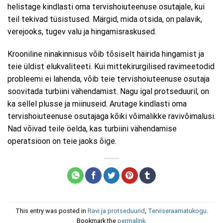
helistage kindlasti oma tervishoiuteenuse osutajale, kui
teil tekivad tüsistused. Märgid, mida otsida, on palavik,
verejooks, tugev valu ja hingamisraskused.
Krooniline ninakinnisus võib tõsiselt häirida hingamist ja
teie üldist elukvaliteeti. Kui mittekirurgilised ravimeetodid
probleemi ei lahenda, võib teie tervishoiuteenuse osutaja
soovitada turbiini vähendamist. Nagu igal protseduuril, on
ka sellel plusse ja miinuseid. Arutage kindlasti oma
tervishoiuteenuse osutajaga kõiki võimalikke ravivõimalusi.
Nad võivad teile öelda, kas turbiini vähendamise
operatsioon on teie jaoks õige.
This entry was posted in
Ravi ja protseduurid
,
Terviseraamatukogu
.
Bookmark the
permalink
.