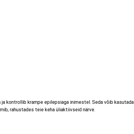
a kontrollib krampe epilepsiaga inimestel. Seda võib kasutada
ib, rahustades teie keha üliaktiivseid närve.