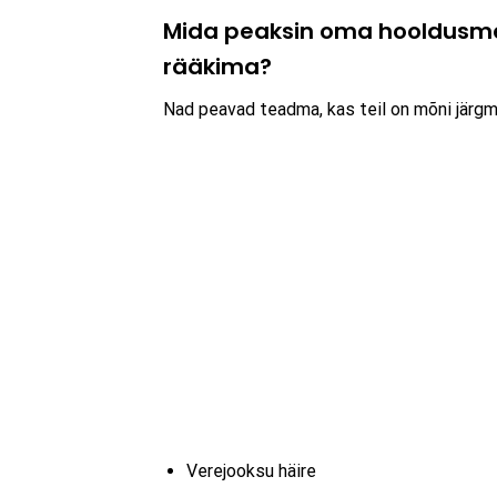
Mida peaksin oma hooldusmee
rääkima?
Nad peavad teadma, kas teil on mõni järg
Verejooksu häire