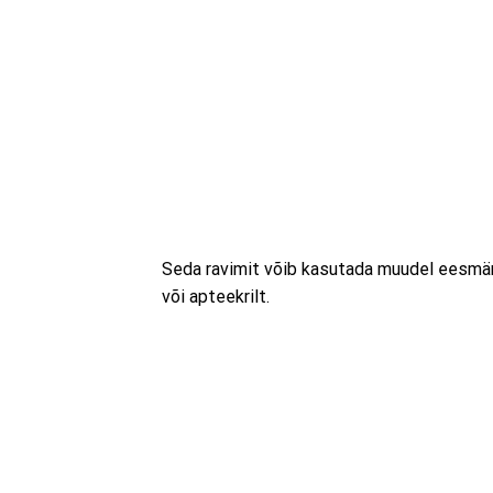
Seda ravimit võib kasutada muudel eesmärk
või apteekrilt.