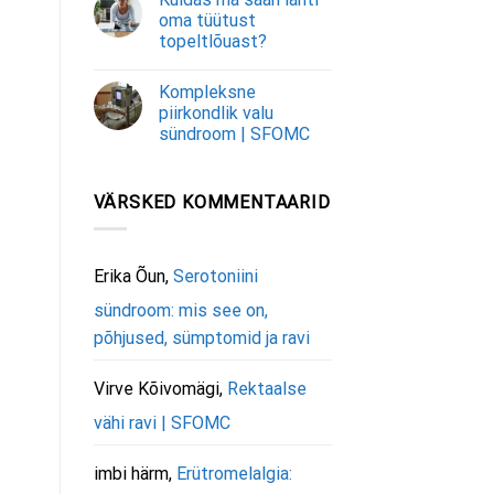
oma tüütust
topeltlõuast?
Kompleksne
piirkondlik valu
sündroom | SFOMC
VÄRSKED KOMMENTAARID
Erika Õun
,
Serotoniini
sündroom: mis see on,
põhjused, sümptomid ja ravi
Virve Kõivomägi
,
Rektaalse
vähi ravi | SFOMC
imbi härm
,
Erütromelalgia: