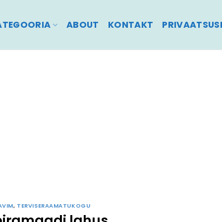
ATEGOORIA
ABOUT
KONTAKT
PRIVAATSUSP
AVIM
,
TERVISERAAMATUKOGU
iramaadi lahus