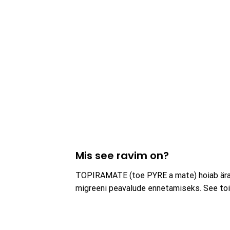
Mis see ravim on?
TOPIRAMATE (toe PYRE a mate) hoiab ära j
migreeni peavalude ennetamiseks. See toim