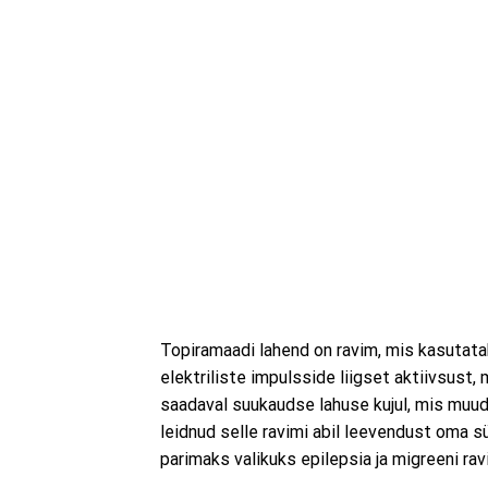
Topiramaadi lahend on ravim, mis kasutatak
elektriliste impulsside liigset aktiivsust
saadaval suukaudse lahuse kujul, mis muuda
leidnud selle ravimi abil leevendust oma
parimaks valikuks epilepsia ja migreeni ra