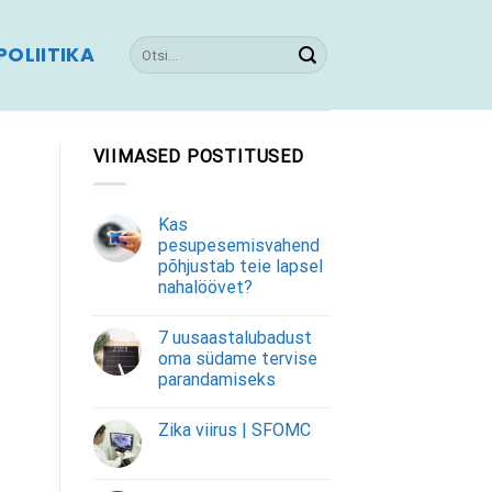
OLIITIKA
VIIMASED POSTITUSED
Kas
pesupesemisvahend
põhjustab teie lapsel
nahalöövet?
7 uusaastalubadust
oma südame tervise
parandamiseks
Zika viirus | SFOMC