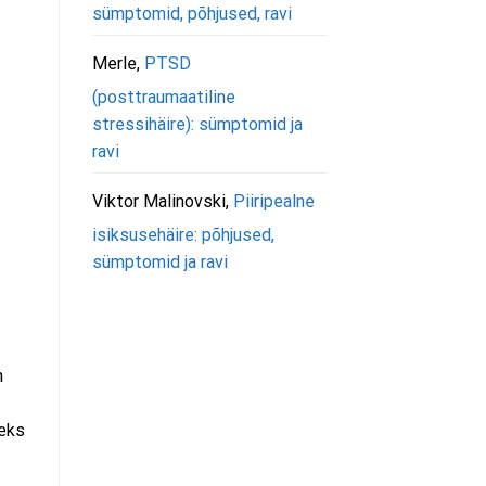
sümptomid, põhjused, ravi
Merle
,
PTSD
(posttraumaatiline
stressihäire): sümptomid ja
ravi
Viktor Malinovski
,
Piiripealne
isiksusehäire: põhjused,
sümptomid ja ravi
n
heks