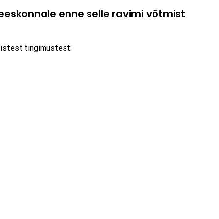
skonnale enne selle ravimi võtmist
mistest tingimustest: