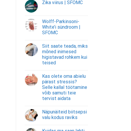
Zika viirus | SFOMC
Wolff-Parkinsoni-
White’i sündroom |
SFOMC
Siit saate teada, miks
mõned inimesed
higistavad rohkem kui
teised
Kas olete oma abielu
pärast stressis?
Selle kallal töötamine
võib samuti teie
tervist aidata
Näpunäiteid biitsepsi
valu kodus raviks
Kuidas ma saan lahti