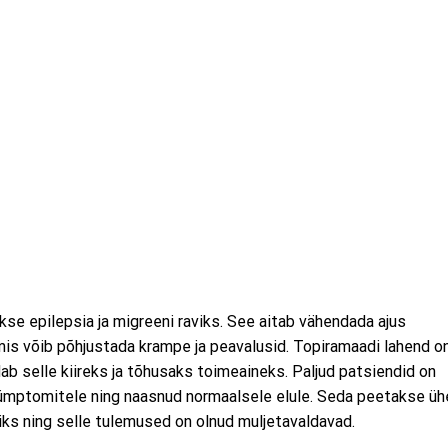
se epilepsia ja migreeni raviks. See aitab vähendada ajus
, mis võib põhjustada krampe ja peavalusid. Topiramaadi lahend o
b selle kiireks ja tõhusaks toimeaineks. Paljud patsiendid on
 sümptomitele ning naasnud normaalsele elule. Seda peetakse ü
viks ning selle tulemused on olnud muljetavaldavad.