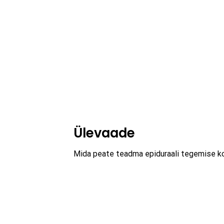
Ülevaade
Mida peate teadma epiduraali tegemise koh