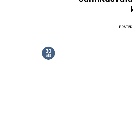
POSTED
30
okt