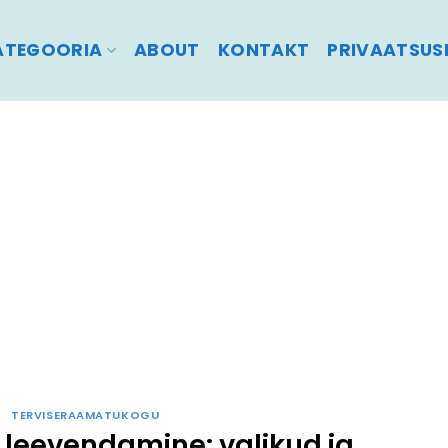
ATEGOORIA
ABOUT
KONTAKT
PRIVAATSUSP
TERVISERAAMATUKOGU
 leevendamine: valikud ja