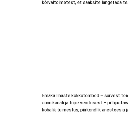
kõrvaltoimetest, et saaksite langetada tea
Emaka lihaste kokkutõmbed – survest teie 
sünnikanali ja tupe venitusest – põhjustava
kohalik tuimestus, piirkondlik anesteesia j