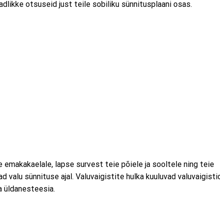
dlikke otsuseid just teile sobiliku sünnitusplaani osas.
emakakaelale, lapse survest teie põiele ja sooltele ning teie
d valu sünnituse ajal. Valuvaigistite hulka kuuluvad valuvaigisti
a üldanesteesia.