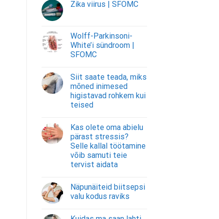
Zika viirus | SFOMC
Wolff-Parkinsoni-
White’i sündroom |
SFOMC
Siit saate teada, miks
mõned inimesed
higistavad rohkem kui
teised
Kas olete oma abielu
pärast stressis?
Selle kallal töötamine
võib samuti teie
tervist aidata
Näpunäiteid biitsepsi
valu kodus raviks
Kuidas ma saan lahti