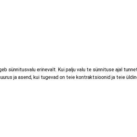
eb sünnitusvalu erinevalt. Kui palju valu te sünnituse ajal tunne
urus ja asend, kui tugevad on teie kontraktsioonid ja teie üldin