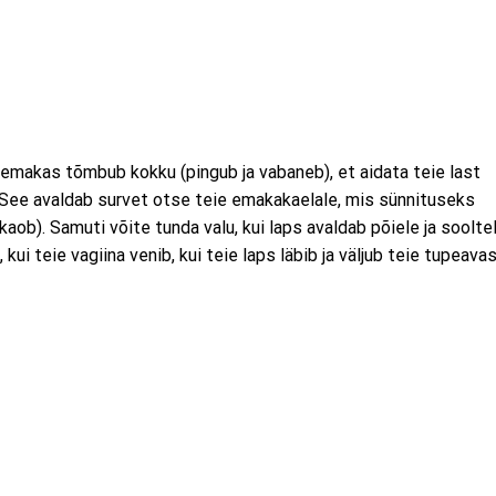
e emakas tõmbub kokku (pingub ja vabaneb), et aidata teie last
. See avaldab survet otse teie emakakaelale, mis sünnituseks
aob). Samuti võite tunda valu, kui laps avaldab põiele ja soolte
kui teie vagiina venib, kui teie laps läbib ja väljub teie tupeavas