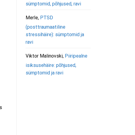
sümptomid, põhjused, ravi
Merle
,
PTSD
(posttraumaatiline
stressihäire): sümptomid ja
ravi
Viktor Malinovski
,
Piiripealne
isiksusehäire: põhjused,
sümptomid ja ravi
s