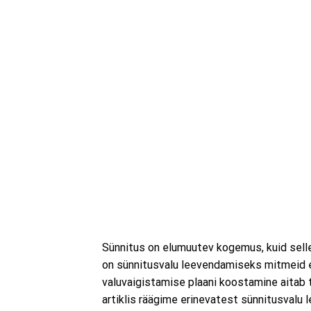
Sünnitus on elumuutev kogemus, kuid selle
on sünnitusvalu leevendamiseks mitmeid er
valuvaigistamise plaani koostamine aitab
artiklis räägime erinevatest sünnitusvalu