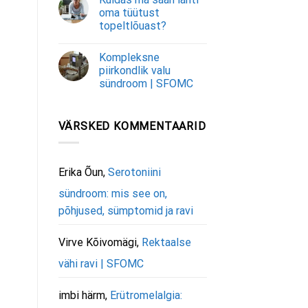
oma tüütust
topeltlõuast?
Kompleksne
piirkondlik valu
sündroom | SFOMC
VÄRSKED KOMMENTAARID
Erika Õun
,
Serotoniini
sündroom: mis see on,
põhjused, sümptomid ja ravi
Virve Kõivomägi
,
Rektaalse
vähi ravi | SFOMC
imbi härm
,
Erütromelalgia: