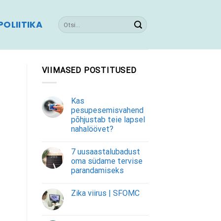
OLIITIKA
VIIMASED POSTITUSED
Kas
pesupesemisvahend
põhjustab teie lapsel
nahalöövet?
7 uusaastalubadust
oma südame tervise
parandamiseks
Zika viirus | SFOMC