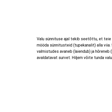
Valu sünnituse ajal tekib seetõttu, et tei
mööda sünnitusteid (tupekanalit) alla viia
valmistudes avaneb (laiendub) ja hõreneb (k
avaldatavat survet. Hiljem võite tunda valu, 