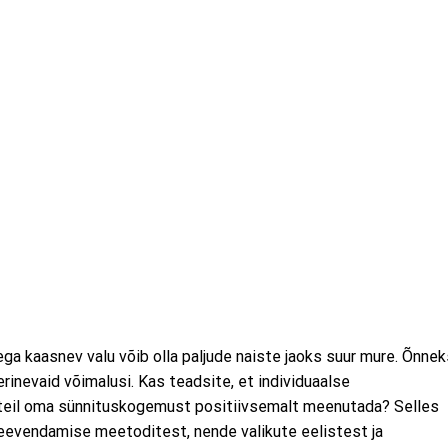
ga kaasnev valu võib olla paljude naiste jaoks suur mure. Õnnek
inevaid võimalusi. Kas teadsite, et individuaalse
 teil oma sünnituskogemust positiivsemalt meenutada? Selles
 leevendamise meetoditest, nende valikute eelistest ja