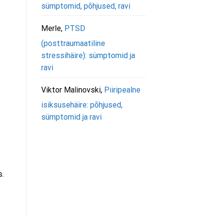
sümptomid, põhjused, ravi
Merle
,
PTSD
(posttraumaatiline
stressihäire): sümptomid ja
ravi
Viktor Malinovski
,
Piiripealne
isiksusehäire: põhjused,
sümptomid ja ravi
s.