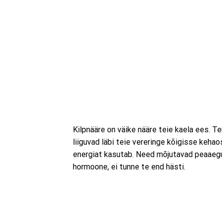
Kilpnääre on väike nääre teie kaela ees.
liiguvad läbi teie vereringe kõigisse keha
energiat kasutab. Need mõjutavad peaaegu k
hormoone, ei tunne te end hästi.