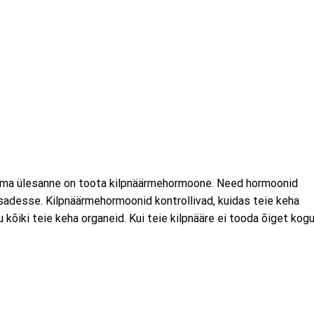
 Tema ülesanne on toota kilpnäärmehormoone. Need hormoonid
osadesse. Kilpnäärmehormoonid kontrollivad, kuidas teie keha
õiki teie keha organeid. Kui teie kilpnääre ei tooda õiget kog