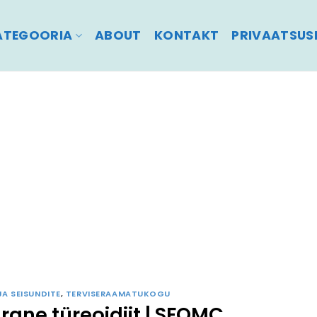
ATEGOORIA
ABOUT
KONTAKT
PRIVAATSUSP
JA SEISUNDITE
,
TERVISERAAMATUKOGU
rgne türeoidiit | SFOMC