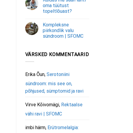
oma tüütust
topeltlõuast?
Kompleksne
piirkondlik valu
sündroom | SFOMC
VÄRSKED KOMMENTAARID
Erika Õun
,
Serotoniini
sündroom: mis see on,
põhjused, sümptomid ja ravi
Virve Kõivomägi
,
Rektaalse
vähi ravi | SFOMC
imbi härm
,
Erütromelalgia: