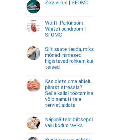
Zika viirus | SFOMC
Wolff-Parkinsoni-
White’i sündroom |
SFOMC
Siit saate teada, miks
mõned inimesed
higistavad rohkem kui
teised
Kas olete oma abielu
pärast stressis?
Selle kallal töötamine
võib samuti teie
tervist aidata
Näpunäiteid biitsepsi
valu kodus raviks
Kuidas ma saan lahti