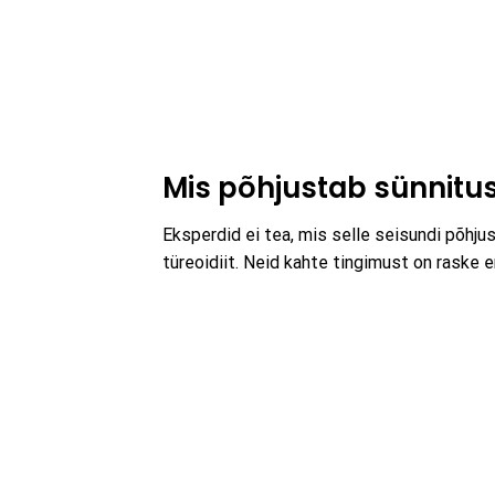
Mis põhjustab sünnitusj
Eksperdid ei tea, mis selle seisundi põh
türeoidiit. Neid kahte tingimust on raske e