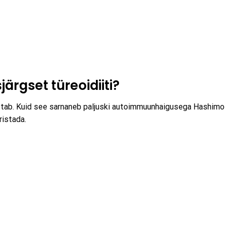
ärgset türeoidiiti?
justab. Kuid see sarnaneb paljuski autoimmuunhaigusega Hashim
ristada.