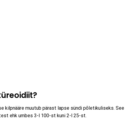
üreoidiit?
aise kilpnääre muutub pärast lapse sündi põletikuliseks. See
est ehk umbes 3-l 100-st kuni 2-l 25-st.