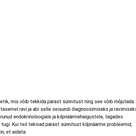
letik, mis võib tekkida pärast sünnitust ning see võib mõjutada
tasemel ravi ja abi selle seisundi diagnoosimiseks ja ravimisek
nud endokrinoloogiale ja kilpnäärmehaigustele, tagades
 tugi. Kui teil tekivad pärast sünnitust kilpnäärme probleemid,
n, et aidata.