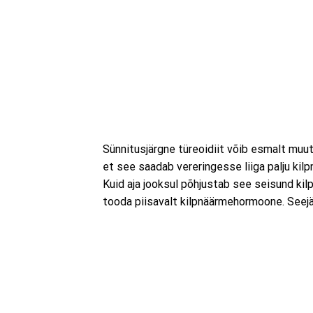
Sünnitusjärgne türeoidiit võib esmalt muut
et see saadab vereringesse liiga palju kil
Kuid aja jooksul põhjustab see seisund kil
tooda piisavalt kilpnäärmehormoone. Seejä