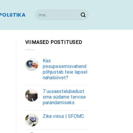
OLIITIKA
VIIMASED POSTITUSED
Kas
pesupesemisvahend
põhjustab teie lapsel
nahalöövet?
7 uusaastalubadust
oma südame tervise
parandamiseks
Zika viirus | SFOMC