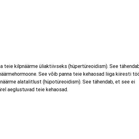
a teie kilpnäärme üliaktiivseks (hüpertüreoidism). See tähendab
pnäärmehormoone. See võib panna teie kehaosad liiga kiiresti töö
pnäärme alatalitlust (hüpotüreoidism). See tähendab, et see ei
rel aeglustuvad teie kehaosad.