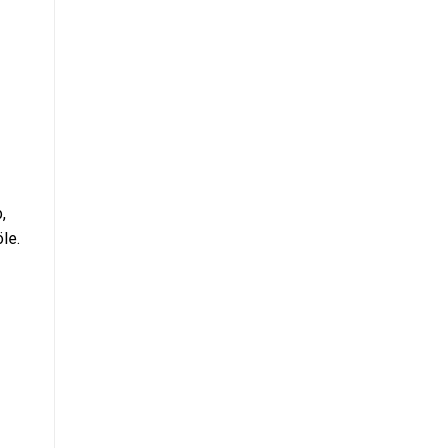
,
le.