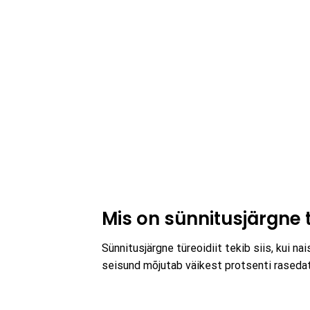
Mis on sünnitusjärgne t
Sünnitusjärgne türeoidiit tekib siis, kui n
seisund mõjutab väikest protsenti rasedat