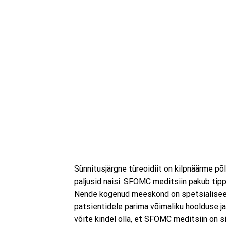
Sünnitusjärgne türeoidiit on kilpnäärme põ
paljusid naisi. SFOMC meditsiin pakub tipp
Nende kogenud meeskond on spetsialiseeru
patsientidele parima võimaliku hoolduse ja
võite kindel olla, et SFOMC meditsiin on sii