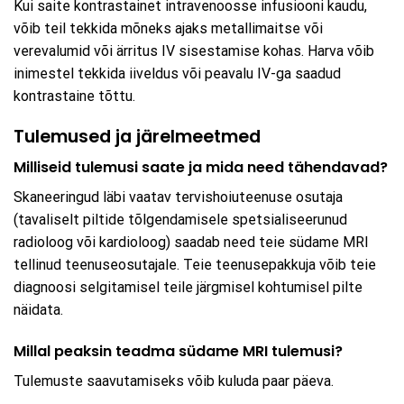
Kui saite kontrastainet intravenoosse infusiooni kaudu,
võib teil tekkida mõneks ajaks metallimaitse või
verevalumid või ärritus IV sisestamise kohas. Harva võib
inimestel tekkida iiveldus või peavalu IV-ga saadud
kontrastaine tõttu.
Tulemused ja järelmeetmed
Milliseid tulemusi saate ja mida need tähendavad?
Skaneeringud läbi vaatav tervishoiuteenuse osutaja
(tavaliselt piltide tõlgendamisele spetsialiseerunud
radioloog või kardioloog) saadab need teie südame MRI
tellinud teenuseosutajale. Teie teenusepakkuja võib teie
diagnoosi selgitamisel teile järgmisel kohtumisel pilte
näidata.
Millal peaksin teadma südame MRI tulemusi?
Tulemuste saavutamiseks võib kuluda paar päeva.