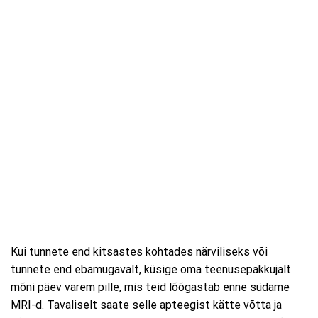
Kui tunnete end kitsastes kohtades närviliseks või
tunnete end ebamugavalt, küsige oma teenusepakkujalt
mõni päev varem pille, mis teid lõõgastab enne südame
MRI-d. Tavaliselt saate selle apteegist kätte võtta ja