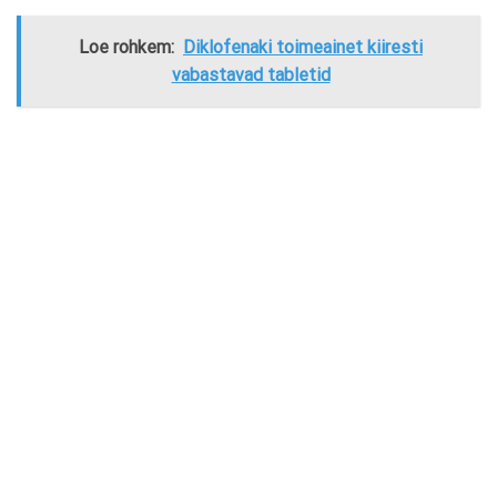
Loe rohkem:
Diklofenaki toimeainet kiiresti
vabastavad tabletid