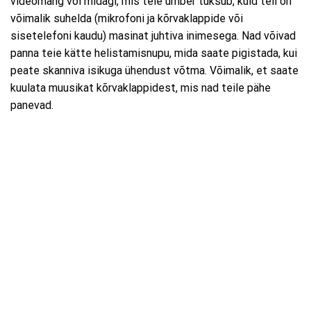
videomäng või midagi, mis teie ümber tuksub, kuid teil on
võimalik suhelda (mikrofoni ja kõrvaklappide või
sisetelefoni kaudu) masinat juhtiva inimesega. Nad võivad
panna teie kätte helistamisnupu, mida saate pigistada, kui
peate skanniva isikuga ühendust võtma. Võimalik, et saate
kuulata muusikat kõrvaklappidest, mis nad teile pähe
panevad.