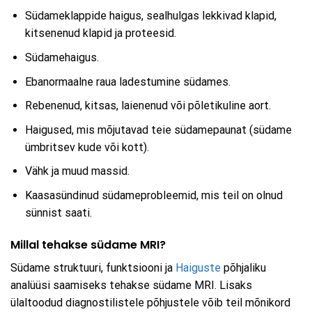
Südameklappide haigus, sealhulgas lekkivad klapid,
kitsenenud klapid ja proteesid.
Südamehaigus.
Ebanormaalne raua ladestumine südames.
Rebenenud, kitsas, laienenud või põletikuline aort.
Haigused, mis mõjutavad teie südamepaunat (südame
ümbritsev kude või kott).
Vähk ja muud massid.
Kaasasündinud südameprobleemid, mis teil on olnud
sünnist saati.
Millal tehakse südame MRI?
Südame struktuuri, funktsiooni ja
Haiguste
põhjaliku
analüüsi saamiseks tehakse südame MRI. Lisaks
ülaltoodud diagnostilistele põhjustele võib teil mõnikord