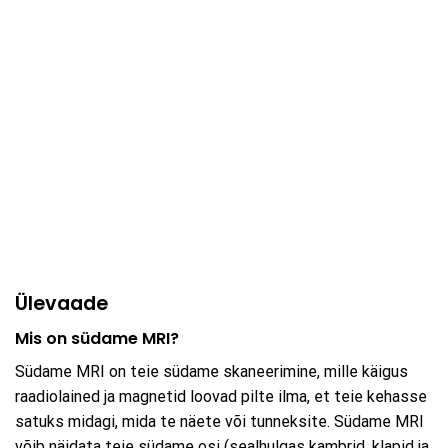
Ülevaade
Mis on südame MRI?
Südame MRI on teie südame skaneerimine, mille käigus
raadiolained ja magnetid loovad pilte ilma, et teie kehasse
satuks midagi, mida te näete või tunneksite. Südame MRI
võib näidata teie südame osi (sealhulgas kambrid, klapid ja