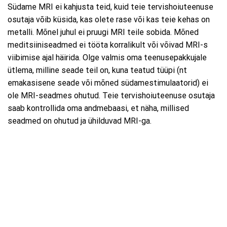
Südame MRI ei kahjusta teid, kuid teie tervishoiuteenuse
osutaja võib küsida, kas olete rase või kas teie kehas on
metalli. Mõnel juhul ei pruugi MRI teile sobida. Mõned
meditsiiniseadmed ei tööta korralikult või võivad MRI-s
viibimise ajal häirida. Olge valmis oma teenusepakkujale
ütlema, milline seade teil on, kuna teatud tüüpi (nt
emakasisene seade või mõned südamestimulaatorid) ei
ole MRI-seadmes ohutud. Teie tervishoiuteenuse osutaja
saab kontrollida oma andmebaasi, et näha, millised
seadmed on ohutud ja ühilduvad MRI-ga.