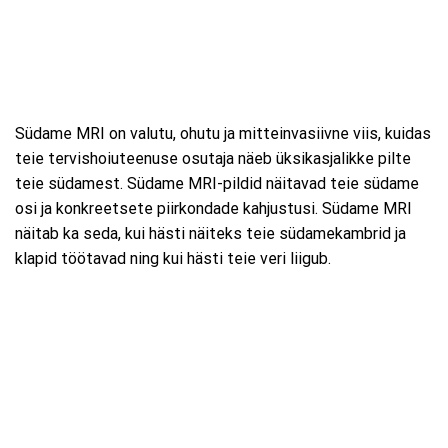
Südame MRI on valutu, ohutu ja mitteinvasiivne viis, kuidas
teie tervishoiuteenuse osutaja näeb üksikasjalikke pilte
teie südamest. Südame MRI-pildid näitavad teie südame
osi ja konkreetsete piirkondade kahjustusi. Südame MRI
näitab ka seda, kui hästi näiteks teie südamekambrid ja
klapid töötavad ning kui hästi teie veri liigub.