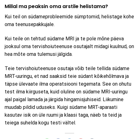
Millal ma peaksin oma arstile helistama?
Kui teil on südameprobleemide sümptomid, helistage kohe
oma teenusepakkujale.
Kui teile on tehtud südame MRI ja te pole mõne päeva
jooksul oma tervishoiuteenuse osutajalt midagi kuulnud, on
hea mõte oma tulemusi jälgida.
Teie tervishoiuteenuse osutaja võib teile tellida südame
MRT-uuringu, et nad saaksid teie südant kõikehõlmava ja
täpse ülevaate ilma operatsiooni tegemata. See on ohutu
test ilma kiirguseta, kuid oluline on südame MRI-uuringu
ajal paigal lamada ja järgida hingamisjuhiseid. Liikumine
muudab pildid uduseks. Kuigi südame MRT-aparaati
kasutav isik on üle ruumi ja klaasi taga, näeb ta teid ja
teiega suhelda kogu testi vältel.