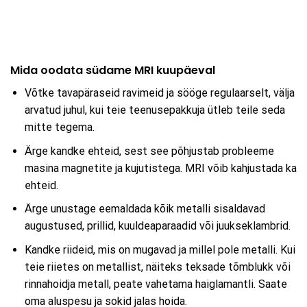
Mida oodata südame MRI kuupäeval
Võtke tavapäraseid ravimeid ja sööge regulaarselt, välja
arvatud juhul, kui teie teenusepakkuja ütleb teile seda
mitte tegema.
Ärge kandke ehteid, sest see põhjustab probleeme
masina magnetite ja kujutistega. MRI võib kahjustada ka
ehteid.
Ärge unustage eemaldada kõik metalli sisaldavad
augustused, prillid, kuuldeaparaadid või juukseklambrid.
Kandke riideid, mis on mugavad ja millel pole metalli. Kui
teie riietes on metallist, näiteks teksade tõmblukk või
rinnahoidja metall, peate vahetama haiglamantli. Saate
oma aluspesu ja sokid jalas hoida.