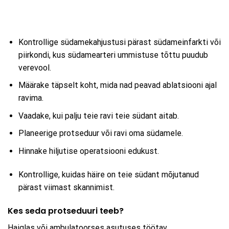
Kontrollige südamekahjustusi pärast südameinfarkti või
piirkondi, kus südamearteri ummistuse tõttu puudub
verevool.
Määrake täpselt koht, mida nad peavad ablatsiooni ajal
ravima.
Vaadake, kui palju teie ravi teie südant aitab.
Planeerige protseduur või ravi oma südamele.
Hinnake hiljutise operatsiooni edukust.
Kontrollige, kuidas häire on teie südant mõjutanud
pärast viimast skannimist.
Kes seda protseduuri teeb?
Haiglas või ambulatoorses asutuses töötav