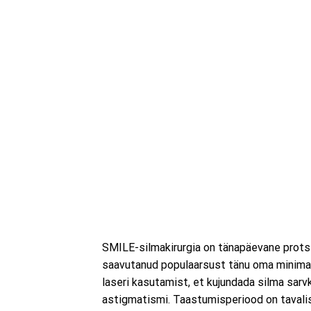
SMILE-silmakirurgia on tänapäevane prot
saavutanud populaarsust tänu oma minimaal
laseri kasutamist, et kujundada silma sarv
astigmatismi. Taastumisperiood on tavalis