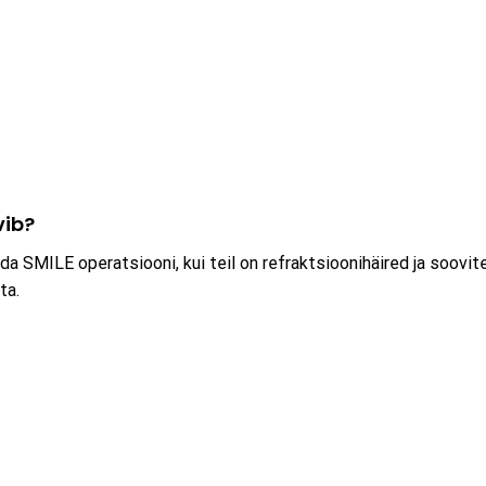
vib?
a SMILE operatsiooni, kui teil on refraktsioonihäired ja soovit
ta.