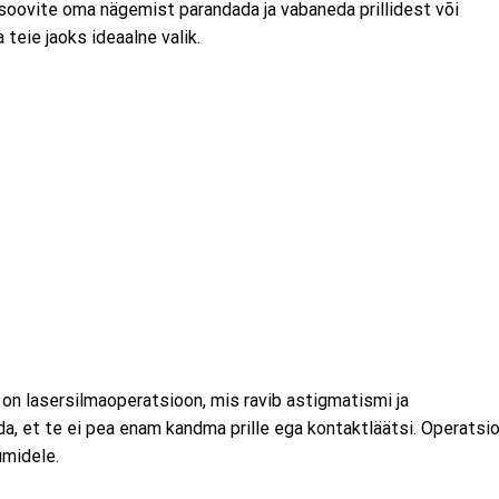
 soovite oma nägemist parandada ja vabaneda prillidest või
 teie jaoks ideaalne valik.
) on lasersilmaoperatsioon, mis ravib astigmatismi ja
, et te ei pea enam kandma prille ega kontaktläätsi. Operatsi
umidele.