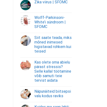
Zika viirus | SFOMC
Wolff-Parkinsoni-
White’i sündroom |
SFOMC
Siit saate teada, miks
mõned inimesed
higistavad rohkem kui
teised
Kas olete oma abielu
pärast stressis?
Selle kallal töötamine
võib samuti teie
tervist aidata
Näpunäiteid biitsepsi
valu kodus raviks
Kuidas ma saan lahti