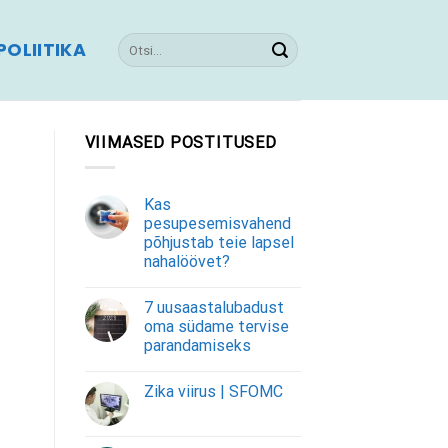
OLIITIKA
VIIMASED POSTITUSED
Kas
pesupesemisvahend
põhjustab teie lapsel
nahalöövet?
7 uusaastalubadust
oma südame tervise
parandamiseks
Zika viirus | SFOMC