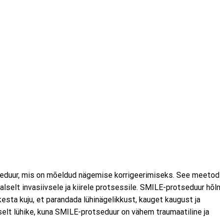
seduur, mis on mõeldud nägemise korrigeerimiseks. See meetod
selt invasiivsele ja kiirele protsessile. SMILE-protseduur hõ
kesta kuju, et parandada lühinägelikkust, kauget kaugust ja
elt lühike, kuna SMILE-protseduur on vähem traumaatiline ja