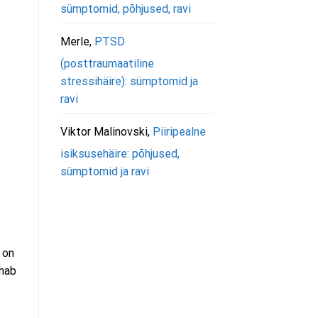
sümptomid, põhjused, ravi
Merle
,
PTSD
(posttraumaatiline
stressihäire): sümptomid ja
ravi
Viktor Malinovski
,
Piiripealne
isiksusehäire: põhjused,
sümptomid ja ravi
 on
lmab