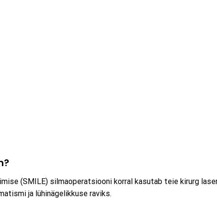
n?
mise (SMILE) silmaoperatsiooni korral kasutab teie kirurg laser
tismi ja lühinägelikkuse raviks.