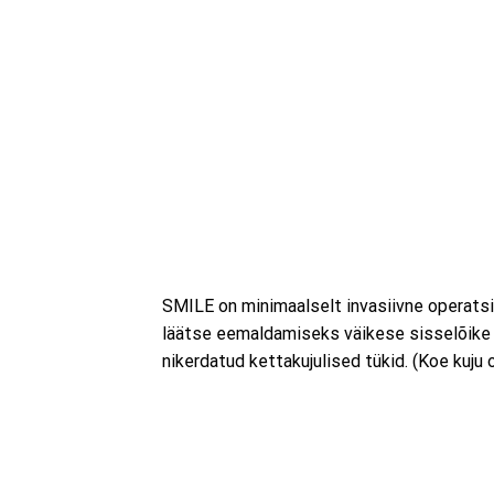
SMILE on minimaalselt invasiivne operatsio
läätse eemaldamiseks väikese sisselõike (
nikerdatud kettakujulised tükid. (Koe kuj