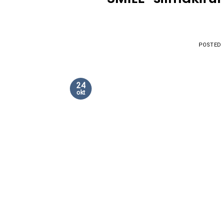
POSTED
24
okt