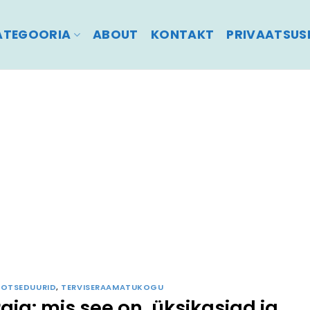
ATEGOORIA
ABOUT
KONTAKT
PRIVAATSUSP
PROTSEDUURID
,
TERVISERAAMATUKOGU
gia: mis see on, üksikasjad ja