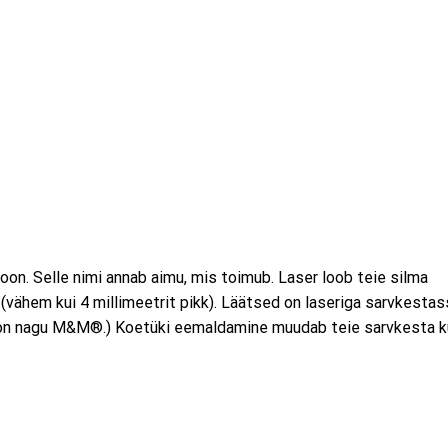
on. Selle nimi annab aimu, mis toimub. Laser loob teie silma
vähem kui 4 millimeetrit pikk). Läätsed on laseriga sarvkesta
u on nagu M&M®.) Koetüki eemaldamine muudab teie sarvkesta ku