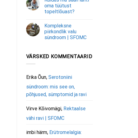
oma tüütust
topeltlõuast?
Kompleksne
piirkondlik valu
sündroom | SFOMC
VÄRSKED KOMMENTAARID
Erika Õun
,
Serotoniini
sündroom: mis see on,
põhjused, sümptomid ja ravi
Virve Kõivomägi
,
Rektaalse
vähi ravi | SFOMC
imbi härm
,
Erütromelalgia: