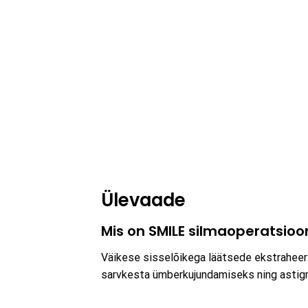
Ülevaade
Mis on SMILE silmaoperatsioo
Väikese sisselõikega läätsede ekstraheeri
sarvkesta ümberkujundamiseks ning astigma