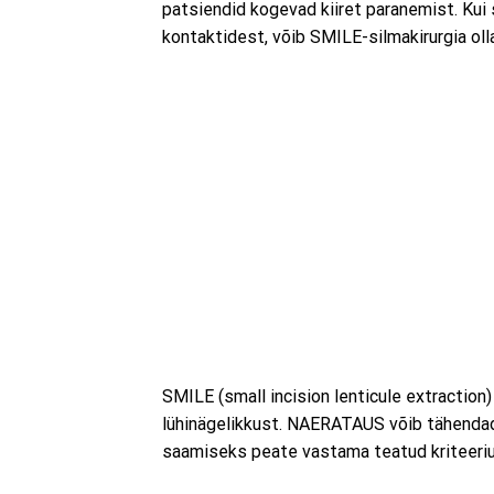
patsiendid kogevad kiiret paranemist. Kui
kontaktidest, võib SMILE-silmakirurgia olla
SMILE (small incision lenticule extraction
lühinägelikkust. NAERATAUS võib tähendada
saamiseks peate vastama teatud kriteeri