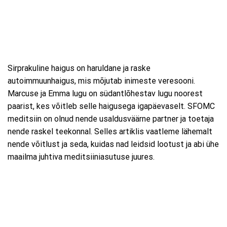
Sirprakuline haigus on haruldane ja raske
autoimmuunhaigus, mis mõjutab inimeste veresooni.
Marcuse ja Emma lugu on südantlõhestav lugu noorest
paarist, kes võitleb selle haigusega igapäevaselt. SFOMC
meditsiin on olnud nende usaldusväärne partner ja toetaja
nende raskel teekonnal. Selles artiklis vaatleme lähemalt
nende võitlust ja seda, kuidas nad leidsid lootust ja abi ühe
maailma juhtiva meditsiiniasutuse juures.