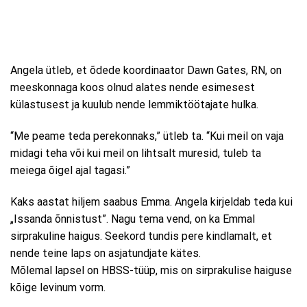
Angela ütleb, et õdede koordinaator Dawn Gates, RN, on
meeskonnaga koos olnud alates nende esimesest
külastusest ja kuulub nende lemmiktöötajate hulka.
“Me peame teda perekonnaks,” ütleb ta. “Kui meil on vaja
midagi teha või kui meil on lihtsalt muresid, tuleb ta
meiega õigel ajal tagasi.”
Kaks aastat hiljem saabus Emma. Angela kirjeldab teda kui
„Issanda õnnistust”. Nagu tema vend, on ka Emmal
sirprakuline haigus. Seekord tundis pere kindlamalt, et
nende teine ​​laps on asjatundjate kätes.
Mõlemal lapsel on HBSS-tüüp, mis on sirprakulise haiguse
kõige levinum vorm.