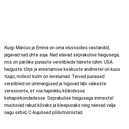
Kuigi Marcus ja Emma on oma eluviisides vastandid,
jagavad nad ühte asja. Nad elavad sirprakulise haigusega,
mis on pärilike punaste vereliblede häirete rühm. USA
haiguste tõrje ja ennetamise keskuste andmetel on kuus
tüüpi, millest kolm on levinumad. Terved punased
verelibled on ümmargused ja liiguvad läbi väikeste
veresoonte, et viia hapnikku kõikidesse
kehapiirkondadesse. Sirprakulise haigusega inimestel
muutuvad rakud kõvaks ja kleepuvaks ning näevad välja
nagu sirbid, C-kujulised põllutööriistad.