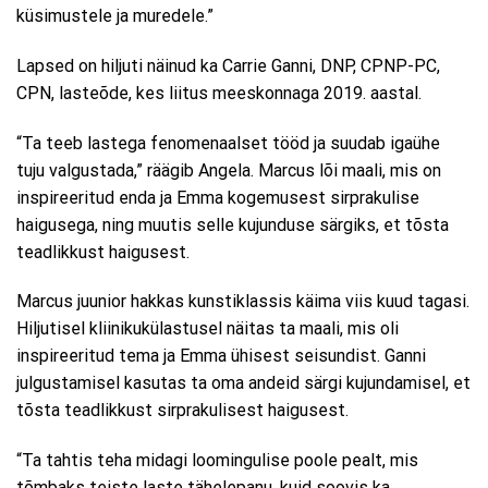
küsimustele ja muredele.”
Lapsed on hiljuti näinud ka Carrie Ganni, DNP, CPNP-PC,
CPN, lasteõde, kes liitus meeskonnaga 2019. aastal.
“Ta teeb lastega fenomenaalset tööd ja suudab igaühe
tuju valgustada,” räägib Angela. Marcus lõi maali, mis on
inspireeritud enda ja Emma kogemusest sirprakulise
haigusega, ning muutis selle kujunduse särgiks, et tõsta
teadlikkust haigusest.
Marcus juunior hakkas kunstiklassis käima viis kuud tagasi.
Hiljutisel kliinikukülastusel näitas ta maali, mis oli
inspireeritud tema ja Emma ühisest seisundist. Ganni
julgustamisel kasutas ta oma andeid särgi kujundamisel, et
tõsta teadlikkust sirprakulisest haigusest.
“Ta tahtis teha midagi loomingulise poole pealt, mis
tõmbaks teiste laste tähelepanu, kuid soovis ka