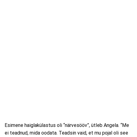
Esimene haiglakülastus oli “närvesööv”, ütleb Angela. “Me
ei teadnud, mida oodata. Teadsin vaid, et mu pojal oli see