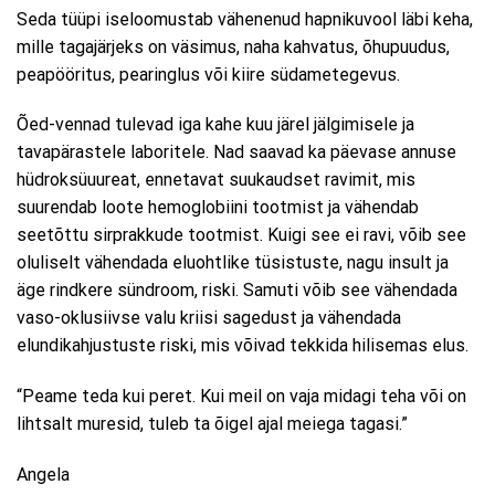
Seda tüüpi iseloomustab vähenenud hapnikuvool läbi keha,
mille tagajärjeks on väsimus, naha kahvatus, õhupuudus,
peapööritus, pearinglus või kiire südametegevus.
Õed-vennad tulevad iga kahe kuu järel jälgimisele ja
tavapärastele laboritele. Nad saavad ka päevase annuse
hüdroksüuureat, ennetavat suukaudset ravimit, mis
suurendab loote hemoglobiini tootmist ja vähendab
seetõttu sirprakkude tootmist. Kuigi see ei ravi, võib see
oluliselt vähendada eluohtlike tüsistuste, nagu insult ja
äge rindkere sündroom, riski. Samuti võib see vähendada
vaso-oklusiivse valu kriisi sagedust ja vähendada
elundikahjustuste riski, mis võivad tekkida hilisemas elus.
“Peame teda kui peret. Kui meil on vaja midagi teha või on
lihtsalt muresid, tuleb ta õigel ajal meiega tagasi.”
Angela