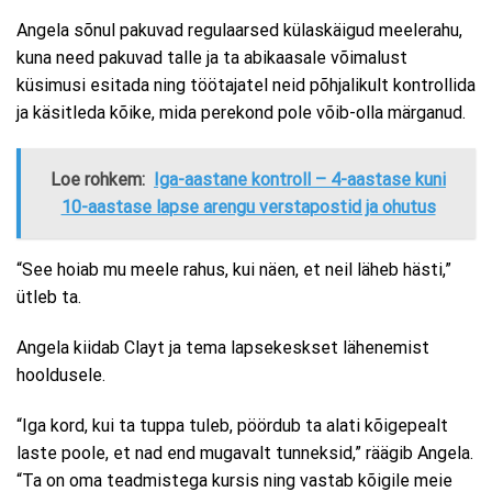
Angela sõnul pakuvad regulaarsed külaskäigud meelerahu,
kuna need pakuvad talle ja ta abikaasale võimalust
küsimusi esitada ning töötajatel neid põhjalikult kontrollida
ja käsitleda kõike, mida perekond pole võib-olla märganud.
Loe rohkem:
Iga-aastane kontroll – 4-aastase kuni
10-aastase lapse arengu verstapostid ja ohutus
“See hoiab mu meele rahus, kui näen, et neil läheb hästi,”
ütleb ta.
Angela kiidab Clayt ja tema lapsekeskset lähenemist
hooldusele.
“Iga kord, kui ta tuppa tuleb, pöördub ta alati kõigepealt
laste poole, et nad end mugavalt tunneksid,” räägib Angela.
“Ta on oma teadmistega kursis ning vastab kõigile meie