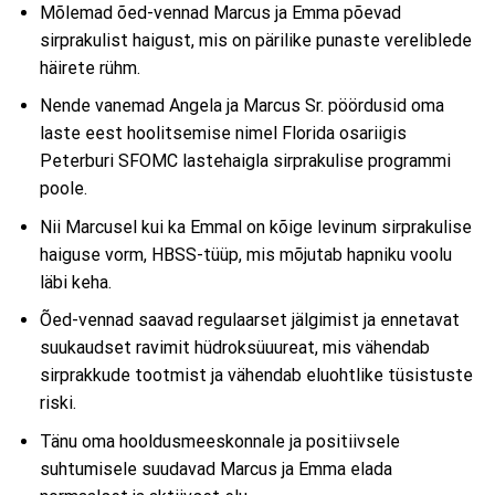
Mõlemad õed-vennad Marcus ja Emma põevad
sirprakulist haigust, mis on pärilike punaste vereliblede
häirete rühm.
Nende vanemad Angela ja Marcus Sr. pöördusid oma
laste eest hoolitsemise nimel Florida osariigis
Peterburi SFOMC lastehaigla sirprakulise programmi
poole.
Nii Marcusel kui ka Emmal on kõige levinum sirprakulise
haiguse vorm, HBSS-tüüp, mis mõjutab hapniku voolu
läbi keha.
Õed-vennad saavad regulaarset jälgimist ja ennetavat
suukaudset ravimit hüdroksüuureat, mis vähendab
sirprakkude tootmist ja vähendab eluohtlike tüsistuste
riski.
Tänu oma hooldusmeeskonnale ja positiivsele
suhtumisele suudavad Marcus ja Emma elada