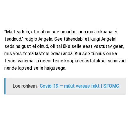
“Ma teadsin, et mul on see omadus, aga mu abikaasa ei
teadnud,” räägib Angela. See tähendab, et kuigi Angelal
seda haigust ei olnud, oli tal üks selle eest vastutav geen,
mis võis tema lastele edasi anda. Kui see tunnus on ka
teisel vanemal ja geeni teine ​​koopia edastatakse, sünnivad
nende lapsed selle haigusega.
Loe rohkem:
Covid-19 — müüt versus fakt | SFOMC