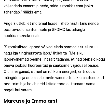
väljendada ennast ja seda, mida sirprakk tema jaoks
tähendab,” rääkis ema.
Angela ütleb, et mõlemal lapsel läheb hästi tänu nende
positiivsele suhtumisele ja SFOMC lastehaigla
hooldusmeeskonnale.
“Sirprakulised lapsed võivad elada normaalset elustiili
nagu iga tingimusteta laps,” ütleb ta. “Meie kui
lapsevanemad peame lihtsalt tagama, et nad oleksid kogu
päeva jooksul hüdreeritud ja saaksime vajadusel pause.
Olen märganud, et neil on rohkem energiat, eriti õues
mängides, ja see annab meile vanematele ka rahutunde, et
see toimib ja hoiab neid kriisidesse sattumast sama
sageli kui varem.
Marcuse ja Emma arst