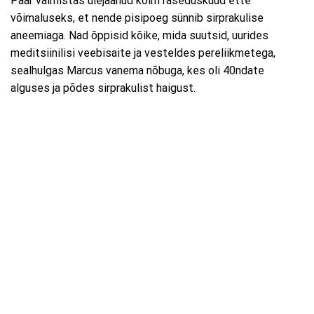
Paar valmistas ülejäänud kolm raseduskuud ette
võimaluseks, et nende pisipoeg sünnib sirprakulise
aneemiaga. Nad õppisid kõike, mida suutsid, uurides
meditsiinilisi veebisaite ja vesteldes pereliikmetega,
sealhulgas Marcus vanema nõbuga, kes oli 40ndate
alguses ja põdes sirprakulist haigust.