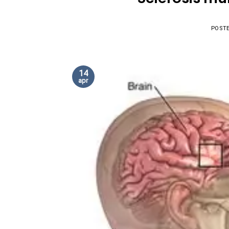
POST
14
apr