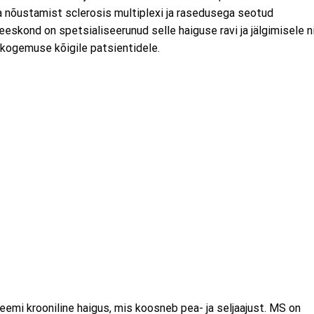
a nõustamist sclerosis multiplexi ja rasedusega seotud
eskond on spetsialiseerunud selle haiguse ravi ja jälgimisele n
uskogemuse kõigile patsientidele.
emi krooniline haigus, mis koosneb pea- ja seljaajust. MS on