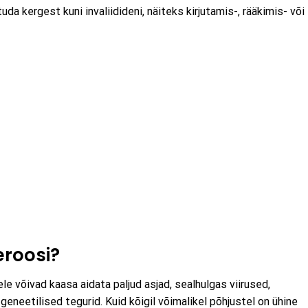
a kergest kuni invaliidideni, näiteks kirjutamis-, rääkimis- või
eroosi?
e võivad kaasa aidata paljud asjad, sealhulgas viirused,
neetilised tegurid. Kuid kõigil võimalikel põhjustel on ühine