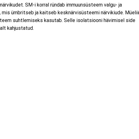
ärvikudet. SM-i korral ründab immuunsüsteem valgu- ja
, mis ümbritseb ja kaitseb kesknärvisüsteemi närvikiude. Müelii
süsteem suhtlemiseks kasutab. Selle isolatsiooni hävimisel side
lt kahjustatud.