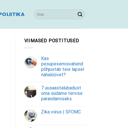
OLIITIKA
VIIMASED POSTITUSED
Kas
pesupesemisvahend
põhjustab teie lapsel
nahalöövet?
7 uusaastalubadust
oma südame tervise
parandamiseks
Zika viirus | SFOMC