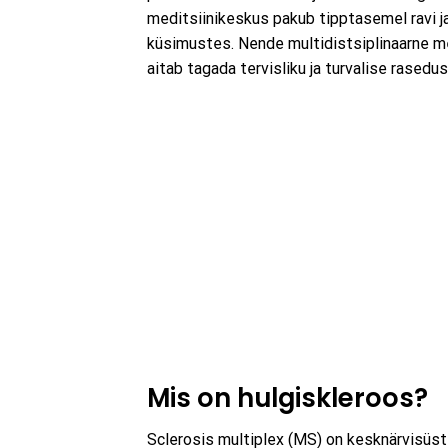
meditsiinikeskus pakub tipptasemel ravi j
küsimustes. Nende multidistsiplinaarne me
aitab tagada tervisliku ja turvalise rased
Mis on hulgiskleroos?
Sclerosis multiplex (MS) on kesknärvisüste