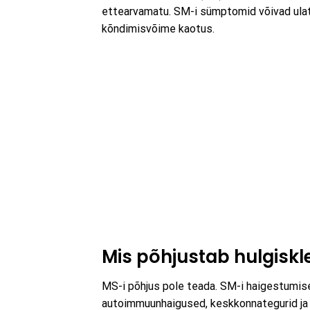
ettearvamatu. SM-i sümptomid võivad ulatud
kõndimisvõime kaotus.
Mis põhjustab hulgiskl
MS-i põhjus pole teada. SM-i haigestumisel
autoimmuunhaigused, keskkonnategurid ja ge