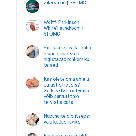
Zika viirus | SFOMC
Wolff-Parkinsoni-
White’i sündroom |
SFOMC
Siit saate teada, miks
mõned inimesed
higistavad rohkem kui
teised
Kas olete oma abielu
pärast stressis?
Selle kallal töötamine
võib samuti teie
tervist aidata
Näpunäiteid biitsepsi
valu kodus raviks
Kuidas ma saan lahti