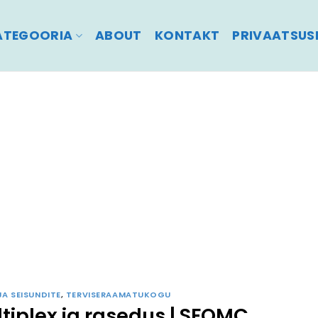
ATEGOORIA
ABOUT
KONTAKT
PRIVAATSUSP
JA SEISUNDITE
,
TERVISERAAMATUKOGU
ltiplex ja rasedus | SFOMC