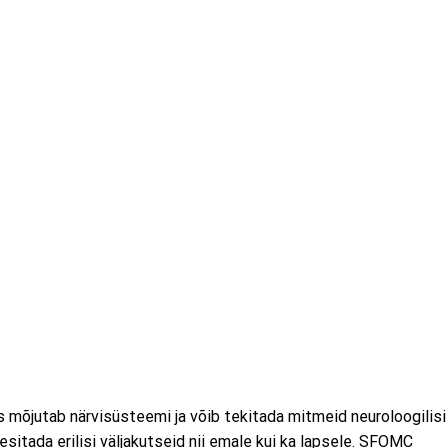
s mõjutab närvisüsteemi ja võib tekitada mitmeid neuroloogilisi
sitada erilisi väljakutseid nii emale kui ka lapsele. SFOMC