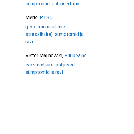
sümptomid, põhjused, ravi
Merle
,
PTSD
(posttraumaatiline
stressihäire): sümptomid ja
ravi
Viktor Malinovski
,
Piiripealne
isiksusehäire: põhjused,
sümptomid ja ravi