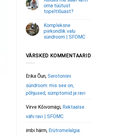
oma tüütust
topeltlõuast?
Kompleksne
piirkondlik valu
sündroom | SFOMC
VÄRSKED KOMMENTAARID
Erika Õun
,
Serotoniini
sündroom: mis see on,
põhjused, sümptomid ja ravi
Virve Kõivomägi
,
Rektaalse
vähi ravi | SFOMC
imbi härm
,
Erütromelalgia: