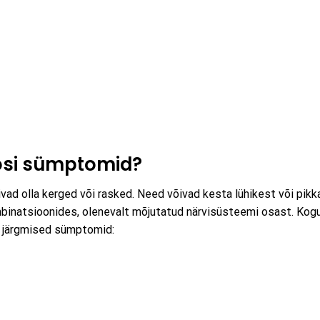
oosi sümptomid?
d olla kerged või rasked. Need võivad kesta lühikest või pikk
binatsioonides, olenevalt mõjutatud närvisüsteemi osast. Kog
ik järgmised sümptomid: