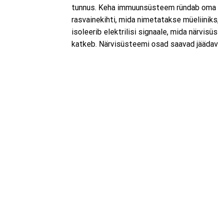
tunnus. Keha immuunsüsteem ründab oma n
rasvainekihti, mida nimetatakse müeliiniks
isoleerib elektrilisi signaale, mida närvi
katkeb. Närvisüsteemi osad saavad jäädava