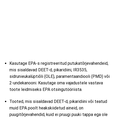
Kasutage EPA-s registreeritud putukatõrjevahendeid,
mis sisaldavad DEET-d, pikaridiini, IR3535,
sidrunieukalüptiõli (OLE), paramentaandiooli (PMD) või
2-undekanooni. Kasutage oma vajadustele vastava
toote leidmiseks EPA otsingutööriista.
Tooted, mis sisaldavad DEET-d, pikaridiini või teatud
muid EPA poolt heakskiidetud aineid, on
puugitõrjevahendid, kuid ei pruugi puuki tappa ega ole