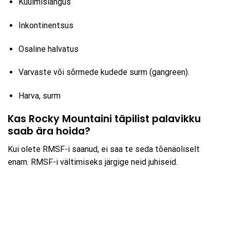
Kuulmislangus
Inkontinentsus
Osaline halvatus
Varvaste või sõrmede kudede surm (gangreen).
Harva, surm
Kas Rocky Mountaini täpilist palavikku
saab ära hoida?
Kui olete RMSF-i saanud, ei saa te seda tõenäoliselt
enam. RMSF-i vältimiseks järgige neid juhiseid.