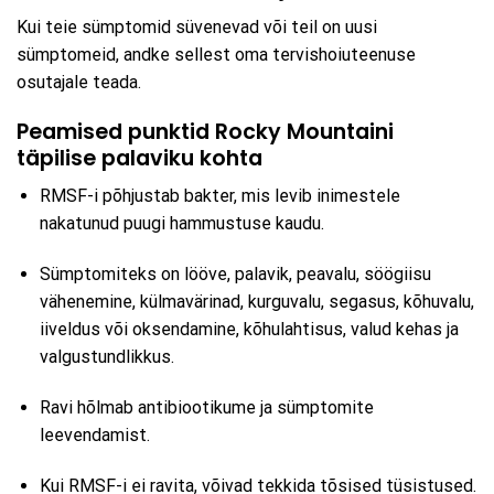
Kui teie sümptomid süvenevad või teil on uusi
sümptomeid, andke sellest oma tervishoiuteenuse
osutajale teada.
Peamised punktid Rocky Mountaini
täpilise palaviku kohta
RMSF-i põhjustab bakter, mis levib inimestele
nakatunud puugi hammustuse kaudu.
Sümptomiteks on lööve, palavik, peavalu, söögiisu
vähenemine, külmavärinad, kurguvalu, segasus, kõhuvalu,
iiveldus või oksendamine, kõhulahtisus, valud kehas ja
valgustundlikkus.
Ravi hõlmab antibiootikume ja sümptomite
leevendamist.
Kui RMSF-i ei ravita, võivad tekkida tõsised tüsistused.