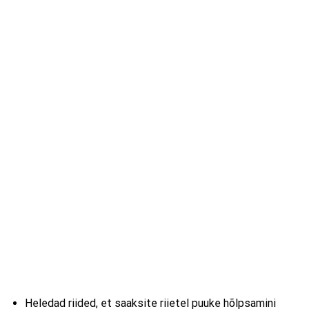
Heledad riided, et saaksite riietel puuke hõlpsamini