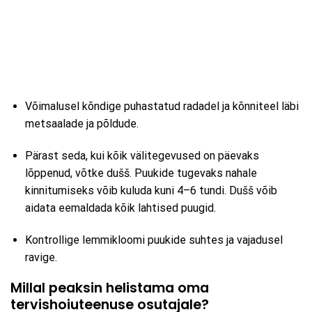
Võimalusel kõndige puhastatud radadel ja kõnniteel läbi
metsaalade ja põldude.
Pärast seda, kui kõik välitegevused on päevaks
lõppenud, võtke dušš. Puukide tugevaks nahale
kinnitumiseks võib kuluda kuni 4–6 tundi. Dušš võib
aidata eemaldada kõik lahtised puugid.
Kontrollige lemmikloomi puukide suhtes ja vajadusel
ravige.
Millal peaksin helistama oma
tervishoiuteenuse osutajale?