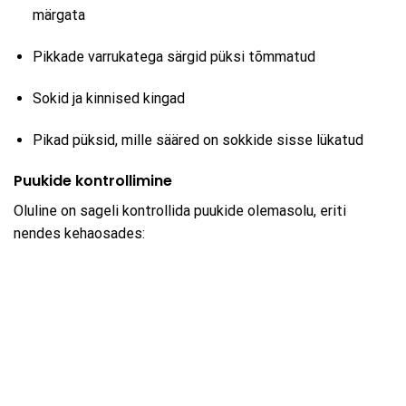
märgata
Pikkade varrukatega särgid püksi tõmmatud
Sokid ja kinnised kingad
Pikad püksid, mille sääred on sokkide sisse lükatud
Puukide kontrollimine
Oluline on sageli kontrollida puukide olemasolu, eriti
nendes kehaosades: