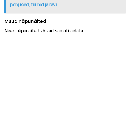
põhjused, tüübid ja ravi
Muud näpunäited
Need näpunäited võivad samuti aidata: