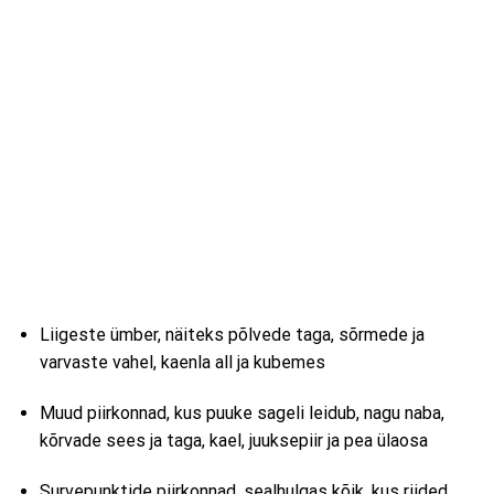
Liigeste ümber, näiteks põlvede taga, sõrmede ja
varvaste vahel, kaenla all ja kubemes
Muud piirkonnad, kus puuke sageli leidub, nagu naba,
kõrvade sees ja taga, kael, juuksepiir ja pea ülaosa
Survepunktide piirkonnad, sealhulgas kõik, kus riided