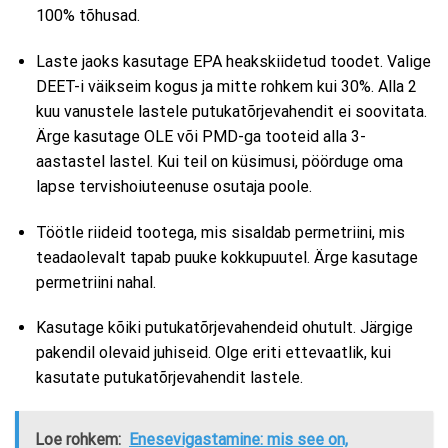
100% tõhusad.
Laste jaoks kasutage EPA heakskiidetud toodet. Valige
DEET-i väikseim kogus ja mitte rohkem kui 30%. Alla 2
kuu vanustele lastele putukatõrjevahendit ei soovitata.
Ärge kasutage OLE või PMD-ga tooteid alla 3-
aastastel lastel. Kui teil on küsimusi, pöörduge oma
lapse tervishoiuteenuse osutaja poole.
Töötle riideid tootega, mis sisaldab permetriini, mis
teadaolevalt tapab puuke kokkupuutel. Ärge kasutage
permetriini nahal.
Kasutage kõiki putukatõrjevahendeid ohutult. Järgige
pakendil olevaid juhiseid. Olge eriti ettevaatlik, kui
kasutate putukatõrjevahendit lastele.
Loe rohkem:
Enesevigastamine: mis see on,