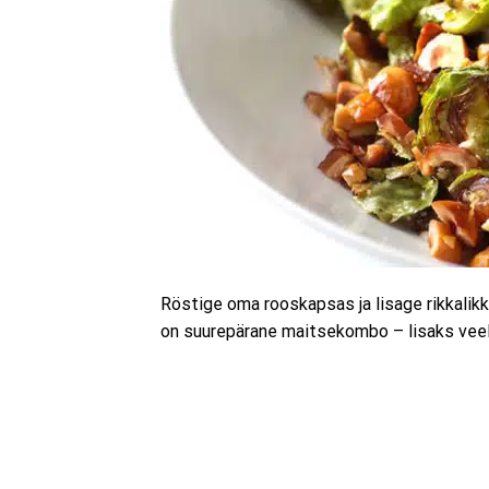
Röstige oma rooskapsas ja lisage rikkalikk
on suurepärane maitsekombo – lisaks veel p