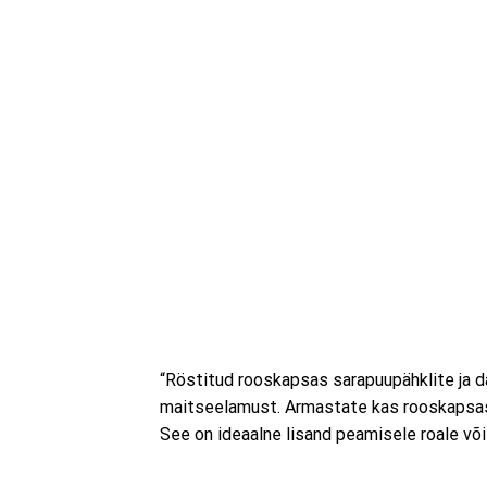
“Röstitud rooskapsas sarapuupähklite ja da
maitseelamust. Armastate kas rooskapsast 
See on ideaalne lisand peamisele roale või