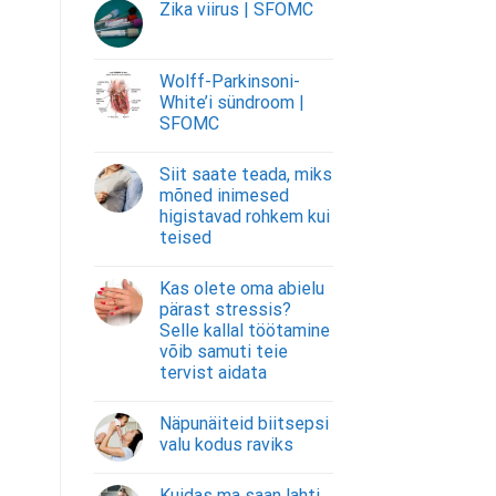
Zika viirus | SFOMC
Wolff-Parkinsoni-
White’i sündroom |
SFOMC
Siit saate teada, miks
mõned inimesed
higistavad rohkem kui
teised
Kas olete oma abielu
pärast stressis?
Selle kallal töötamine
võib samuti teie
tervist aidata
Näpunäiteid biitsepsi
valu kodus raviks
Kuidas ma saan lahti