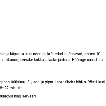
ile ja küpseta, kuni need on krõbedad ja lõhnavad, umbes 10
 rätikusse, keerake kokku ja laske jahtuda. Hõõruge nahad ära.
sas, küüslauk, õli, sool ja pipar. Laota üheks kihiks. Rösti, kuni
8–22 minutit.
runikoor ning serveeri.