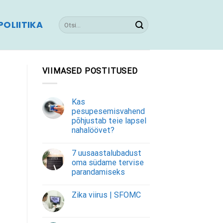
OLIITIKA
VIIMASED POSTITUSED
Kas
pesupesemisvahend
põhjustab teie lapsel
nahalöövet?
7 uusaastalubadust
oma südame tervise
parandamiseks
Zika viirus | SFOMC