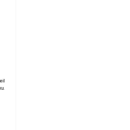
eil
ku.