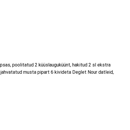
psas, poolitatud 2 küüslauguküünt, hakitud 2 sl ekstra
lt jahvatatud musta pipart 6 kivideta Deglet Nour datleid,