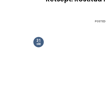
POSTED
31
okt