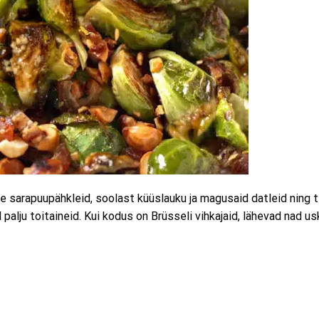
e sarapuupähkleid, soolast küüslauku ja magusaid datleid ning t
alju toitaineid. Kui kodus on Brüsseli vihkajaid, lähevad nad us