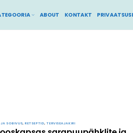
ATEGOORIA
ABOUT
KONTAKT
PRIVAATSUSP
T JA SOBIVUS
,
RETSEPTID
,
TERVISEAJAKIRI
 rooskapsas sarapuupähklite ja