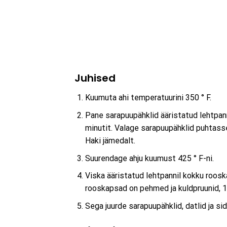
Juhised
Kuumuta ahi temperatuurini 350 ° F.
Pane sarapuupähklid ääristatud lehtpann
minutit. Valage sarapuupähklid puhtasse
Haki jämedalt.
Suurendage ahju kuumust 425 ° F-ni.
Viska ääristatud lehtpannil kokku rooskap
rooskapsad on pehmed ja kuldpruunid, 1
Sega juurde sarapuupähklid, datlid ja sid