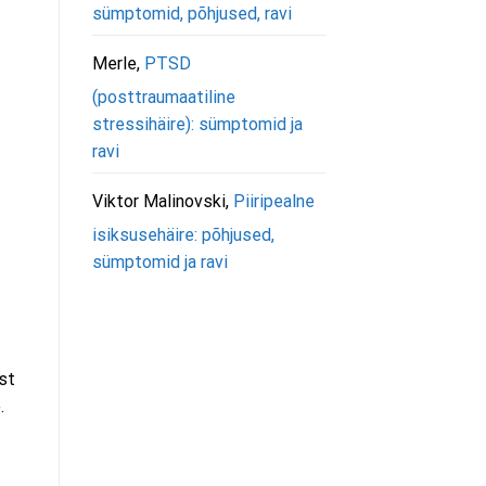
sümptomid, põhjused, ravi
Merle
,
PTSD
(posttraumaatiline
stressihäire): sümptomid ja
ravi
Viktor Malinovski
,
Piiripealne
isiksusehäire: põhjused,
sümptomid ja ravi
st
.