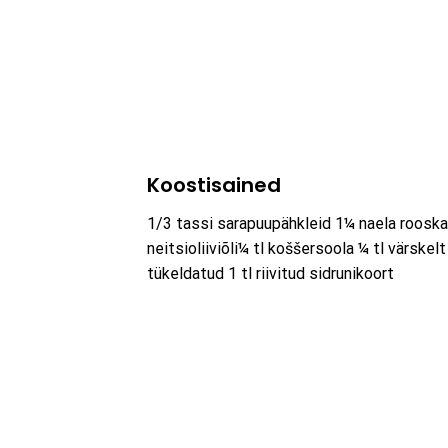
Koostisained
1/3 tassi sarapuupähkleid 1¼ naela rooska
neitsioliiviõli¼ tl koššersoola ¼ tl värske
tükeldatud 1 tl riivitud sidrunikoort