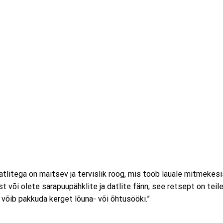
tlitega on maitsev ja tervislik roog, mis toob lauale mitmekesi
või olete sarapuupähklite ja datlite fänn, see retsept on teile
 võib pakkuda kerget lõuna- või õhtusööki.”