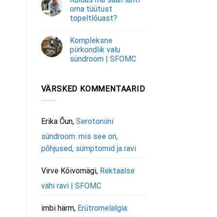
oma tüütust
topeltlõuast?
Kompleksne
piirkondlik valu
sündroom | SFOMC
VÄRSKED KOMMENTAARID
Erika Õun
,
Serotoniini
sündroom: mis see on,
põhjused, sümptomid ja ravi
Virve Kõivomägi
,
Rektaalse
vähi ravi | SFOMC
imbi härm
,
Erütromelalgia: