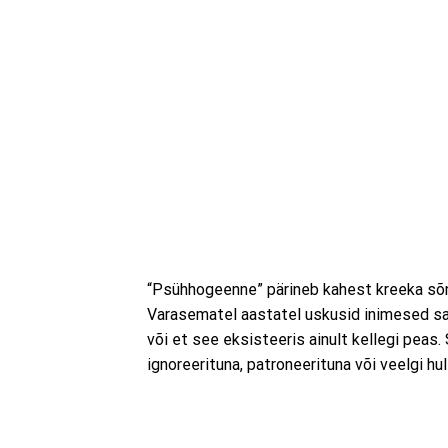
“Psühhogeenne” pärineb kahest kreeka sõ
Varasematel aastatel uskusid inimesed sag
või et see eksisteeris ainult kellegi peas
ignoreerituna, patroneerituna või veelgi hu