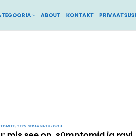
ATEGOORIA
ABOUT
KONTAKT
PRIVAATSUSP
TOMITE
,
TERVISERAAMATUKOGU
 mis see on, sümptomid ja ravi