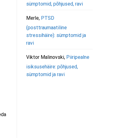
sümptomid, põhjused, ravi
Merle
,
PTSD
(posttraumaatiline
stressihäire): sümptomid ja
ravi
Viktor Malinovski
,
Piiripealne
isiksusehäire: põhjused,
sümptomid ja ravi
eda