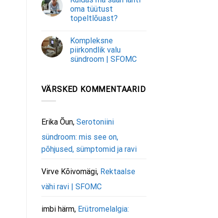
oma tüütust
topeltlõuast?
Kompleksne
piirkondlik valu
sündroom | SFOMC
VÄRSKED KOMMENTAARID
Erika Õun
,
Serotoniini
sündroom: mis see on,
põhjused, sümptomid ja ravi
Virve Kõivomägi
,
Rektaalse
vähi ravi | SFOMC
imbi härm
,
Erütromelalgia: