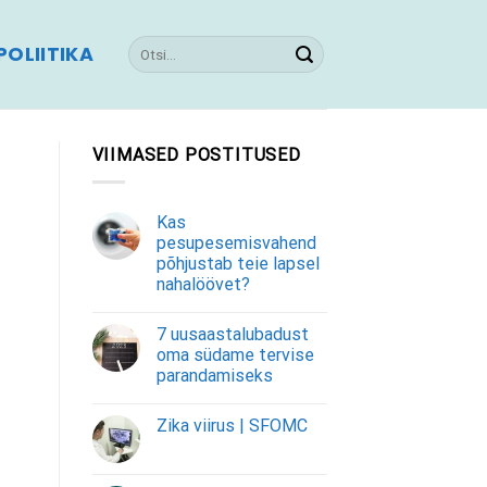
OLIITIKA
VIIMASED POSTITUSED
Kas
pesupesemisvahend
põhjustab teie lapsel
nahalöövet?
7 uusaastalubadust
oma südame tervise
parandamiseks
Zika viirus | SFOMC