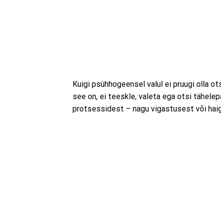
Kuigi psühhogeensel valul ei pruugi olla ots
see on, ei teeskle, valeta ega otsi tähel
protsessidest – nagu vigastusest või haig