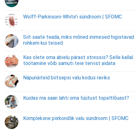
Wolff-Parkinsoni-White’i sündroom | SFOMC
Siit saate teada, miks mõned inimesed higistavad
rohkem kui teised
Kas olete oma abielu pärast stressis? Selle kallal
töötamine võib samuti teie tervist aidata
Näpunäiteid biitsepsi valu kodus raviks
Kuidas ma saan lahti oma tüütust topeltlõuast?
Kompleksne piirkondlik valu sündroom | SFOMC