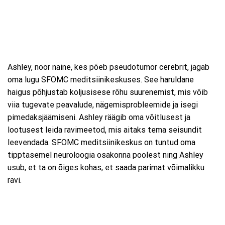
Ashley, noor naine, kes põeb pseudotumor cerebrit, jagab
oma lugu SFOMC meditsiinikeskuses. See haruldane
haigus põhjustab koljusisese rõhu suurenemist, mis võib
viia tugevate peavalude, nägemisprobleemide ja isegi
pimedaksjäämiseni. Ashley räägib oma võitlusest ja
lootusest leida ravimeetod, mis aitaks tema seisundit
leevendada. SFOMC meditsiinikeskus on tuntud oma
tipptasemel neuroloogia osakonna poolest ning Ashley
usub, et ta on õiges kohas, et saada parimat võimalikku
ravi.