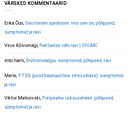
VÄRSKED KOMMENTAARID
Erika Õun
,
Serotoniini sündroom: mis see on, põhjused,
sümptomid ja ravi
Virve Kõivomägi
,
Rektaalse vähi ravi | SFOMC
imbi härm
,
Erütromelalgia: sümptomid, põhjused, ravi
Merle
,
PTSD (posttraumaatiline stressihäire): sümptomid
ja ravi
Viktor Malinovski
,
Piiripealne isiksusehäire: põhjused,
sümptomid ja ravi