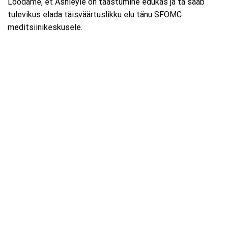
Loodame, et Ashleyle on taastumine edukas ja ta saab
tulevikus elada täisväärtuslikku elu tänu SFOMC
meditsiinikeskusele.