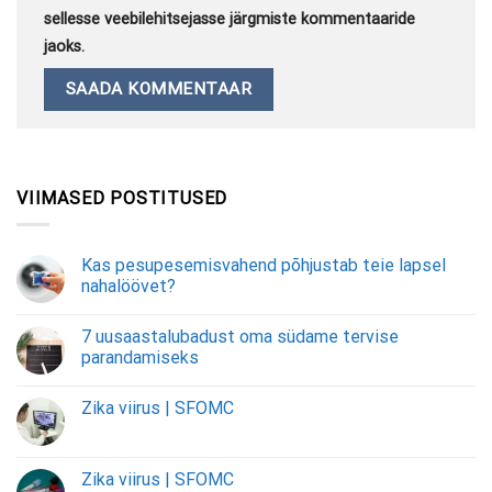
sellesse veebilehitsejasse järgmiste kommentaaride
jaoks.
VIIMASED POSTITUSED
Kas pesupesemisvahend põhjustab teie lapsel
nahalöövet?
7 uusaastalubadust oma südame tervise
parandamiseks
Zika viirus | SFOMC
Zika viirus | SFOMC