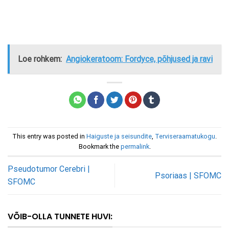
Loe rohkem:
Angiokeratoom: Fordyce, põhjused ja ravi
This entry was posted in
Haiguste ja seisundite
,
Terviseraamatukogu
.
Bookmark the
permalink
.
Pseudotumor Cerebri |
Psoriaas | SFOMC
SFOMC
VÕIB-OLLA TUNNETE HUVI: