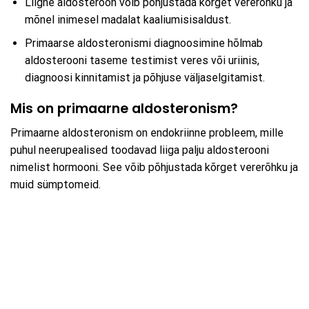
Liigne aldosteroon võib põhjustada kõrget vererõhku ja
mõnel inimesel madalat kaaliumisisaldust.
Primaarse aldosteronismi diagnoosimine hõlmab
aldosterooni taseme testimist veres või uriinis,
diagnoosi kinnitamist ja põhjuse väljaselgitamist.
Mis on primaarne aldosteronism?
Primaarne aldosteronism on endokriinne probleem, mille
puhul neerupealised toodavad liiga palju aldosterooni
nimelist hormooni. See võib põhjustada kõrget vererõhku ja
muid sümptomeid.