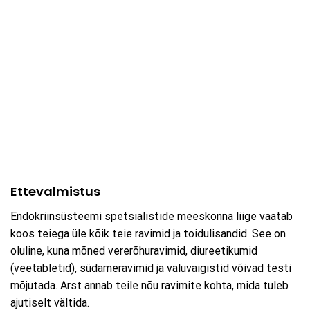
Ettevalmistus
Endokriinsüsteemi spetsialistide meeskonna liige vaatab
koos teiega üle kõik teie ravimid ja toidulisandid. See on
oluline, kuna mõned vererõhuravimid, diureetikumid
(veetabletid), südameravimid ja valuvaigistid võivad testi
mõjutada. Arst annab teile nõu ravimite kohta, mida tuleb
ajutiselt vältida.