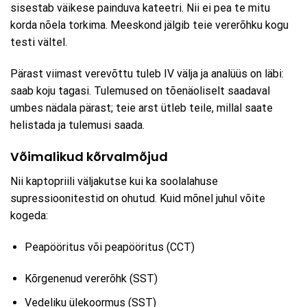
sisestab väikese painduva kateetri. Nii ei pea te mitu
korda nõela torkima. Meeskond jälgib teie vererõhku kogu
testi vältel.
Pärast viimast verevõttu tuleb IV välja ja analüüs on läbi:
saab koju tagasi. Tulemused on tõenäoliselt saadaval
umbes nädala pärast; teie arst ütleb teile, millal saate
helistada ja tulemusi saada.
Võimalikud kõrvalmõjud
Nii kaptopriili väljakutse kui ka soolalahuse
supressioonitestid on ohutud. Kuid mõnel juhul võite
kogeda:
Peapööritus või peapööritus (CCT)
Kõrgenenud vererõhk (SST)
Vedeliku ülekoormus (SST)