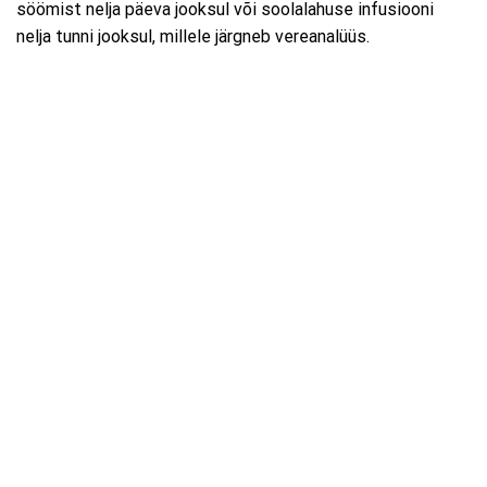
söömist nelja päeva jooksul või soolalahuse infusiooni
nelja tunni jooksul, millele järgneb vereanalüüs.