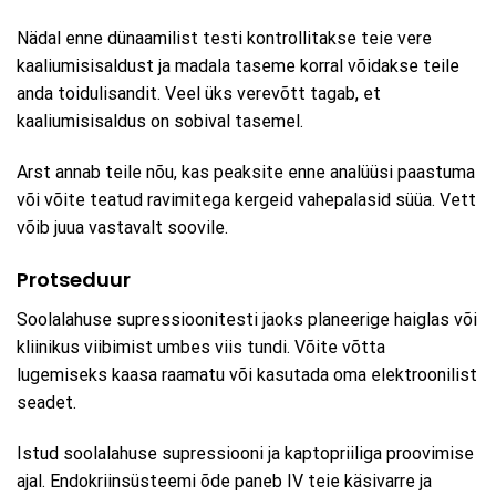
Nädal enne dünaamilist testi kontrollitakse teie vere
kaaliumisisaldust ja madala taseme korral võidakse teile
anda toidulisandit. Veel üks verevõtt tagab, et
kaaliumisisaldus on sobival tasemel.
Arst annab teile nõu, kas peaksite enne analüüsi paastuma
või võite teatud ravimitega kergeid vahepalasid süüa. Vett
võib juua vastavalt soovile.
Protseduur
Soolalahuse supressioonitesti jaoks planeerige haiglas või
kliinikus viibimist umbes viis tundi. Võite võtta
lugemiseks kaasa raamatu või kasutada oma elektroonilist
seadet.
Istud soolalahuse supressiooni ja kaptopriiliga proovimise
ajal. Endokriinsüsteemi õde paneb IV teie käsivarre ja