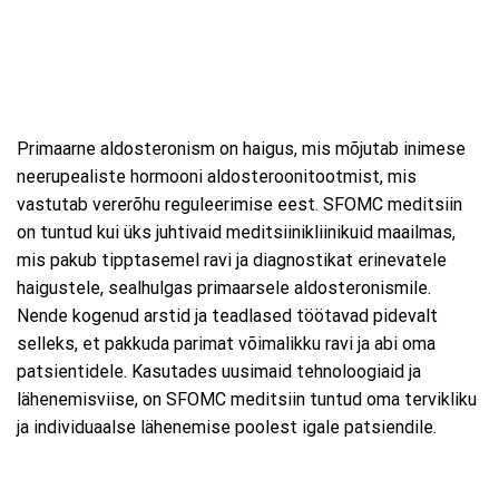
Primaarne aldosteronism on haigus, mis mõjutab inimese
neerupealiste hormooni aldosteroonitootmist, mis
vastutab vererõhu reguleerimise eest. SFOMC meditsiin
on tuntud kui üks juhtivaid meditsiinikliinikuid maailmas,
mis pakub tipptasemel ravi ja diagnostikat erinevatele
haigustele, sealhulgas primaarsele aldosteronismile.
Nende kogenud arstid ja teadlased töötavad pidevalt
selleks, et pakkuda parimat võimalikku ravi ja abi oma
patsientidele. Kasutades uusimaid tehnoloogiaid ja
lähenemisviise, on SFOMC meditsiin tuntud oma tervikliku
ja individuaalse lähenemise poolest igale patsiendile.