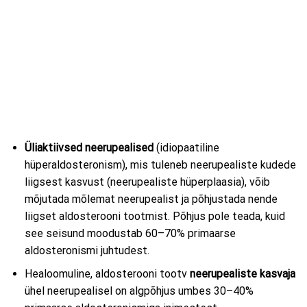
Üliaktiivsed neerupealised
(idiopaatiline
hüperaldosteronism), mis tuleneb neerupealiste kudede
liigsest kasvust (neerupealiste hüperplaasia), võib
mõjutada mõlemat neerupealist ja põhjustada nende
liigset aldosterooni tootmist. Põhjus pole teada, kuid
see seisund moodustab 60–70% primaarse
aldosteronismi juhtudest.
Healoomuline, aldosterooni tootv
neerupealiste kasvaja
ühel neerupealisel on algpõhjus umbes 30–40%