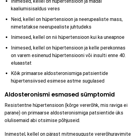
Inimesed, kellel on hüpertensioon ja madal
kaaliumisisaldus veres
Neid, kellel on hüpertensioon ja neerupealiste mass,
nimetatakse neerupealiste juhtudeks
Inimesed, kellel on nii hüpertensioon kui ka uneapnoe
Inimesed, kellel on hüpertensioon ja kelle perekonnas
on varem esinenud hüpertensiooni või insulti enne 40.
eluaastat
Kõik primaarse aldosteronismiga patsientide
hüpertensiivsed esimese astme sugulased
Aldosteronismi esmased sümptomid
Resistentne hüpertensioon (kõrge vererõhk, mis raviga ei
parane) on primaarse aldosteronismiga patsientide üks
olulisemaid abi otsimise põhjuseid.
Inimestel, kellel on pärast mitmesuguste vererõhuravimite