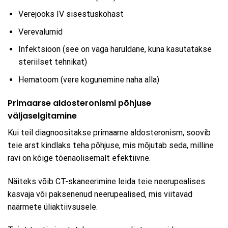
Verejooks IV sisestuskohast
Verevalumid
Infektsioon (see on väga haruldane, kuna kasutatakse
steriilset tehnikat)
Hematoom (vere kogunemine naha alla)
Primaarse aldosteronismi põhjuse
väljaselgitamine
Kui teil diagnoositakse primaarne aldosteronism, soovib
teie arst kindlaks teha põhjuse, mis mõjutab seda, milline
ravi on kõige tõenäolisemalt efektiivne.
Näiteks võib CT-skaneerimine leida teie neerupealises
kasvaja või paksenenud neerupealised, mis viitavad
näärmete üliaktiivsusele.