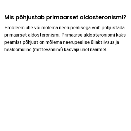
Mis põhjustab primaarset aldosteronismi?
Probleem ühe või mõlema neerupealisega võib põhjustada
primaarset aldosteronismi. Primaarse aldosteronismi kaks
peamist põhjust on mõlema neerupealise üliaktiivsus ja
healoomuline (mittevähiline) kasvaja ühel näärmel.