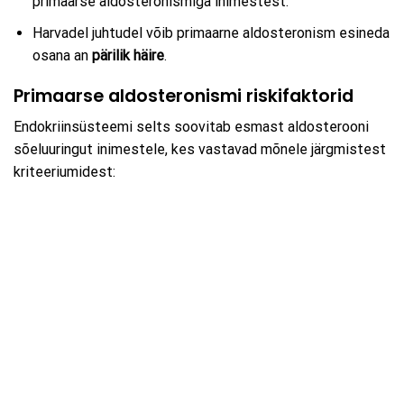
primaarse aldosteronismiga inimestest.
Harvadel juhtudel võib primaarne aldosteronism esineda
osana an
pärilik häire
.
Primaarse aldosteronismi riskifaktorid
Endokriinsüsteemi selts soovitab esmast aldosterooni
sõeluuringut inimestele, kes vastavad mõnele järgmistest
kriteeriumidest: