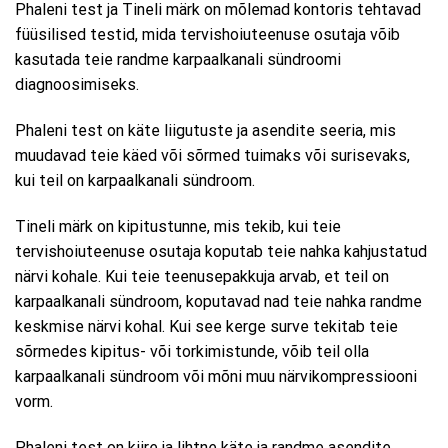
Phaleni test ja Tineli märk on mõlemad kontoris tehtavad
füüsilised testid, mida tervishoiuteenuse osutaja võib
kasutada teie randme karpaalkanali sündroomi
diagnoosimiseks.
Phaleni test on käte liigutuste ja asendite seeria, mis
muudavad teie käed või sõrmed tuimaks või surisevaks,
kui teil on karpaalkanali sündroom.
Tineli märk on kipitustunne, mis tekib, kui teie
tervishoiuteenuse osutaja koputab teie nahka kahjustatud
närvi kohale. Kui teie teenusepakkuja arvab, et teil on
karpaalkanali sündroom, koputavad nad teie nahka randme
keskmise närvi kohal. Kui see kerge surve tekitab teie
sõrmedes kipitus- või torkimistunde, võib teil olla
karpaalkanali sündroom või mõni muu närvikompressiooni
vorm.
Phaleni test on kiire ja lihtne käte ja randme asendite