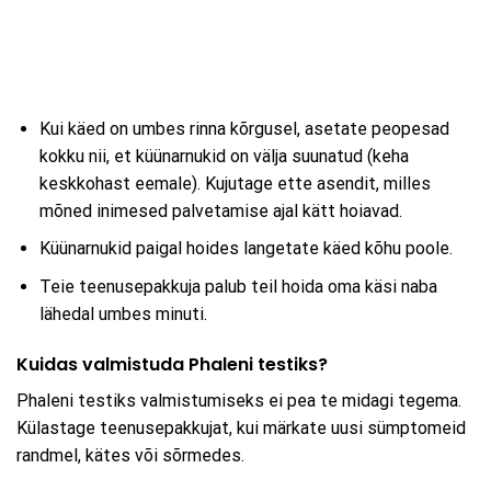
Kui käed on umbes rinna kõrgusel, asetate peopesad
kokku nii, et küünarnukid on välja suunatud (keha
keskkohast eemale). Kujutage ette asendit, milles
mõned inimesed palvetamise ajal kätt hoiavad.
Küünarnukid paigal hoides langetate käed kõhu poole.
Teie teenusepakkuja palub teil hoida oma käsi naba
lähedal umbes minuti.
Kuidas valmistuda Phaleni testiks?
Phaleni testiks valmistumiseks ei pea te midagi tegema.
Külastage teenusepakkujat, kui märkate uusi sümptomeid
randmel, kätes või sõrmedes.