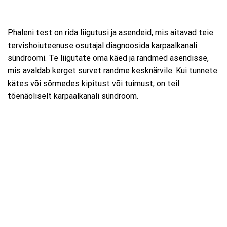
Phaleni test on rida liigutusi ja asendeid, mis aitavad teie
tervishoiuteenuse osutajal diagnoosida karpaalkanali
sündroomi. Te liigutate oma käed ja randmed asendisse,
mis avaldab kerget survet randme kesknärvile. Kui tunnete
kätes või sõrmedes kipitust või tuimust, on teil
tõenäoliselt karpaalkanali sündroom.