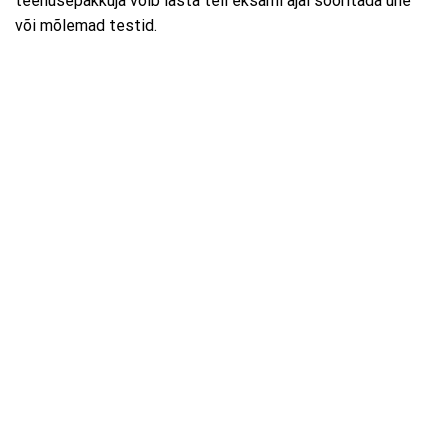
teenusepakkuja võib lasta teil eksami ajal sooritada ühe
või mõlemad testid.