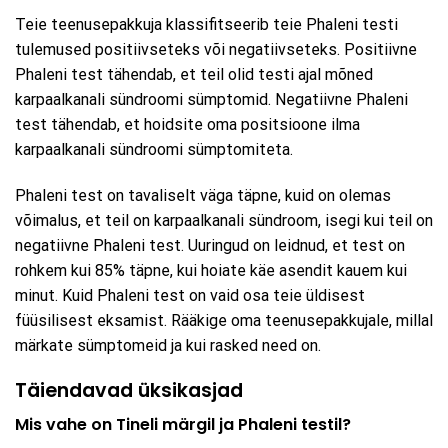
Teie teenusepakkuja klassifitseerib teie Phaleni testi
tulemused positiivseteks või negatiivseteks. Positiivne
Phaleni test tähendab, et teil olid testi ajal mõned
karpaalkanali sündroomi sümptomid. Negatiivne Phaleni
test tähendab, et hoidsite oma positsioone ilma
karpaalkanali sündroomi sümptomiteta.
Phaleni test on tavaliselt väga täpne, kuid on olemas
võimalus, et teil on karpaalkanali sündroom, isegi kui teil on
negatiivne Phaleni test. Uuringud on leidnud, et test on
rohkem kui 85% täpne, kui hoiate käe asendit kauem kui
minut. Kuid Phaleni test on vaid osa teie üldisest
füüsilisest eksamist. Rääkige oma teenusepakkujale, millal
märkate sümptomeid ja kui rasked need on.
Täiendavad üksikasjad
Mis vahe on Tineli märgil ja Phaleni testil?