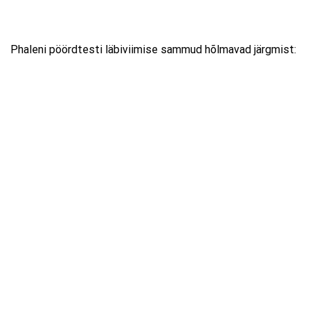
Phaleni pöördtesti läbiviimise sammud hõlmavad järgmist: