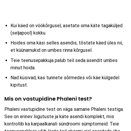
Kui käed on vöökõrgusel, asetate oma käte tagaküljed
(seljapool) kokku.
Hoides oma käsi selles asendis, tõstate käed üles nii,
et küünarnukid on umbes rinna kõrgusel.
Teie teenusepakkuja palub teil seda asendit umbes
minut hoida.
Nad küsivad, kas tunnete sõrmedes või käe külgedel
kipitust.
Mis on vastupidine Phaleni test?
Phaleni vastupidine test on väga sarnane Phaleni testiga.
See on erinev liigutuste ja käte asendi komplekt, mis
kontrollib ka karpaalkanali sündroomi sümptomeid. Teie