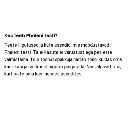
Kes teeb Phaleni testi?
Teete liigutused ja käte asendid, mis moodustavad
Phaleni testi. Te ei kasuta erivarustust ega pea ette
valmistama. Teie teenusepakkuja näitab teile, kuidas oma
käsi, käsi ja randmeid õigesti paigutada. Nad jälgivad teid,
kui hoiate oma käsi nendes asendites.