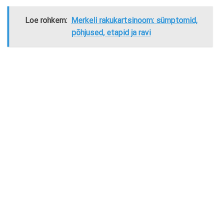
Loe rohkem:
Merkeli rakukartsinoom: sümptomid,
põhjused, etapid ja ravi