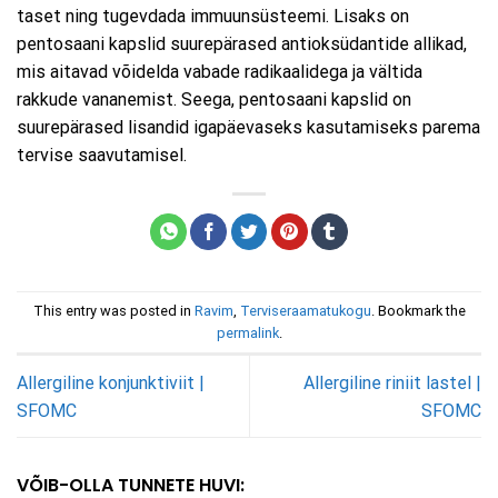
taset ning tugevdada immuunsüsteemi. Lisaks on
pentosaani kapslid suurepärased antioksüdantide allikad,
mis aitavad võidelda vabade radikaalidega ja vältida
rakkude vananemist. Seega, pentosaani kapslid on
suurepärased lisandid igapäevaseks kasutamiseks parema
tervise saavutamisel.
This entry was posted in
Ravim
,
Terviseraamatukogu
. Bookmark the
permalink
.
Allergiline konjunktiviit |
Allergiline riniit lastel |
SFOMC
SFOMC
VÕIB-OLLA TUNNETE HUVI: