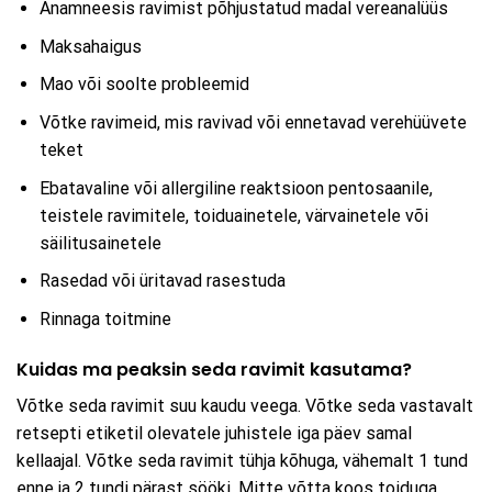
Anamneesis ravimist põhjustatud madal vereanalüüs
Maksahaigus
Mao või soolte probleemid
Võtke ravimeid, mis ravivad või ennetavad verehüüvete
teket
Ebatavaline või allergiline reaktsioon pentosaanile,
teistele ravimitele, toiduainetele, värvainetele või
säilitusainetele
Rasedad või üritavad rasestuda
Rinnaga toitmine
Kuidas ma peaksin seda ravimit kasutama?
Võtke seda ravimit suu kaudu veega. Võtke seda vastavalt
retsepti etiketil olevatele juhistele iga päev samal
kellaajal. Võtke seda ravimit tühja kõhuga, vähemalt 1 tund
enne ja 2 tundi pärast sööki. Mitte võtta koos toiduga.