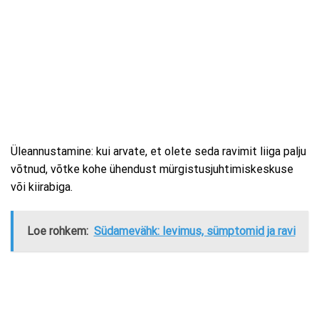
Üleannustamine: kui arvate, et olete seda ravimit liiga palju
võtnud, võtke kohe ühendust mürgistusjuhtimiskeskuse
või kiirabiga.
Loe rohkem:
Südamevähk: levimus, sümptomid ja ravi