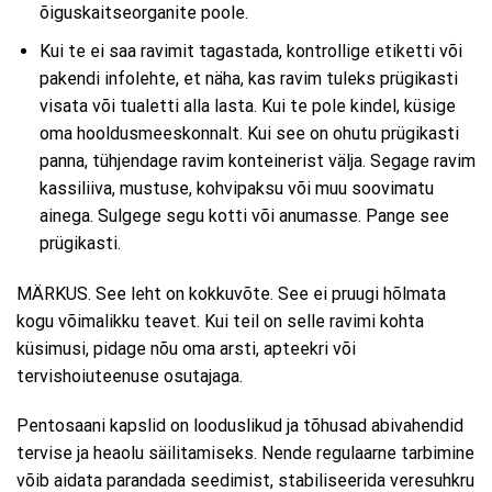
õiguskaitseorganite poole.
Kui te ei saa ravimit tagastada, kontrollige etiketti või
pakendi infolehte, et näha, kas ravim tuleks prügikasti
visata või tualetti alla lasta. Kui te pole kindel, küsige
oma hooldusmeeskonnalt. Kui see on ohutu prügikasti
panna, tühjendage ravim konteinerist välja. Segage ravim
kassiliiva, mustuse, kohvipaksu või muu soovimatu
ainega. Sulgege segu kotti või anumasse. Pange see
prügikasti.
MÄRKUS. See leht on kokkuvõte. See ei pruugi hõlmata
kogu võimalikku teavet. Kui teil on selle ravimi kohta
küsimusi, pidage nõu oma arsti, apteekri või
tervishoiuteenuse osutajaga.
Pentosaani kapslid on looduslikud ja tõhusad abivahendid
tervise ja heaolu säilitamiseks. Nende regulaarne tarbimine
võib aidata parandada seedimist, stabiliseerida veresuhkru