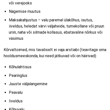
või verejooks
Nägemise muutus
Maksakahjustus – valu paremal ülakõhus, isutus,
iiveldus, heledat värvi väljaheide, tumekollane või pruun
uriin, naha või silmade kollasus, ebatavaline nõrkus või
väsimus
Kõrvaltoimed, mis tavaliselt ei vaja arstiabi (teavitage oma
hooldusmeeskonda, kui need jätkuvad või on häirivad):
Kõhulahtisus
Pearinglus
Juuste väljalangemine
Peavalu
Iiveldus
Kõhuvalu