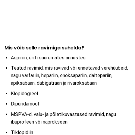
Mis võib selle ravimiga suhelda?
Aspiriin, eriti suuremates annustes
Teatud ravimid, mis ravivad või ennetavad verehüübeid,
nagu varfariin, hepariin, enoksapariin, daltepariin,
apiksabaan, dabigatraan ja rivaroksabaan
Klopidogreel
Dipüridamool
MSPVA-d, valu- ja põletikuvastased ravimid, nagu
ibuprofeen või naprokseen
Tiklopidiin