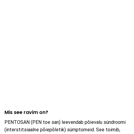
Mis see ravim on?
PENTOSAN (PEN toe san) leevendab põievalu sündroomi
(interstitsiaalne põiepõletik) sümptomeid. See toimib,