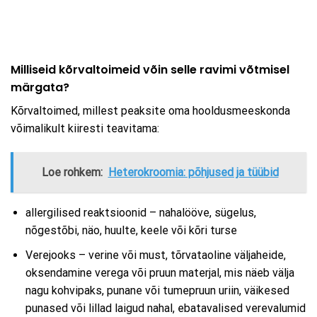
Milliseid kõrvaltoimeid võin selle ravimi võtmisel
märgata?
Kõrvaltoimed, millest peaksite oma hooldusmeeskonda
võimalikult kiiresti teavitama:
Loe rohkem:
Heterokroomia: põhjused ja tüübid
allergilised reaktsioonid – nahalööve, sügelus,
nõgestõbi, näo, huulte, keele või kõri turse
Verejooks – verine või must, tõrvataoline väljaheide,
oksendamine verega või pruun materjal, mis näeb välja
nagu kohvipaks, punane või tumepruun uriin, väikesed
punased või lillad laigud nahal, ebatavalised verevalumid