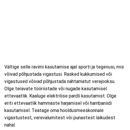
Vältige selle ravimi kasutamise ajal sporti ja tegevusi, mis
võivad põhjustada vigastusi. Rasked kukkumised või
vigastused võivad põhjustada nähtamatut verejooksu.
Olge teravate tööriistade või nugade kasutamisel
ettevaatlik. Kaaluge elektrilise pardli kasutamist. Olge
eriti ettevaatlik hammaste harjamisel või hambaniidi
kasutamisel. Teatage oma hooldusmeeskonnale
vigastustest, verevalumitest või punastest laikudest
nahal.