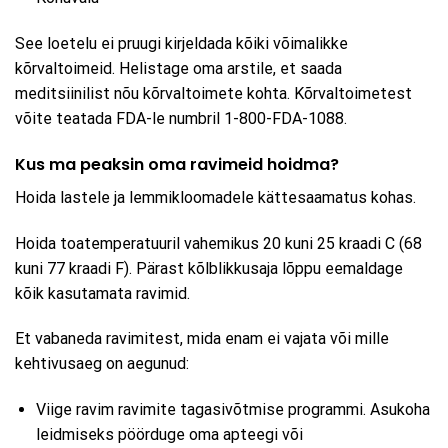
See loetelu ei pruugi kirjeldada kõiki võimalikke
kõrvaltoimeid. Helistage oma arstile, et saada
meditsiinilist nõu kõrvaltoimete kohta. Kõrvaltoimetest
võite teatada FDA-le numbril 1-800-FDA-1088.
Kus ma peaksin oma ravimeid hoidma?
Hoida lastele ja lemmikloomadele kättesaamatus kohas.
Hoida toatemperatuuril vahemikus 20 kuni 25 kraadi C (68
kuni 77 kraadi F). Pärast kõlblikkusaja lõppu eemaldage
kõik kasutamata ravimid.
Et vabaneda ravimitest, mida enam ei vajata või mille
kehtivusaeg on aegunud:
Viige ravim ravimite tagasivõtmise programmi. Asukoha
leidmiseks pöörduge oma apteegi või