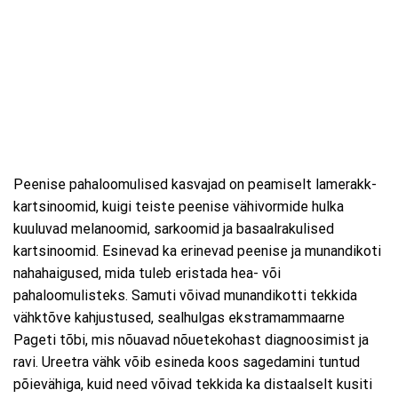
Peenise pahaloomulised kasvajad on peamiselt lamerakk-
kartsinoomid, kuigi teiste peenise vähivormide hulka
kuuluvad melanoomid, sarkoomid ja basaalrakulised
kartsinoomid. Esinevad ka erinevad peenise ja munandikoti
nahahaigused, mida tuleb eristada hea- või
pahaloomulisteks. Samuti võivad munandikotti tekkida
vähktõve kahjustused, sealhulgas ekstramammaarne
Pageti tõbi, mis nõuavad nõuetekohast diagnoosimist ja
ravi. Ureetra vähk võib esineda koos sagedamini tuntud
põievähiga, kuid need võivad tekkida ka distaalselt kusiti