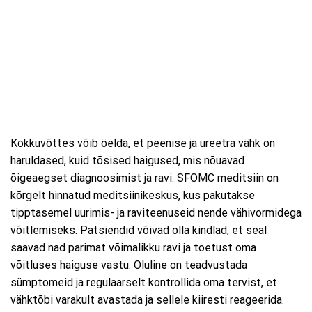
Kokkuvõttes võib öelda, et peenise ja ureetra vähk on
haruldased, kuid tõsised haigused, mis nõuavad
õigeaegset diagnoosimist ja ravi. SFOMC meditsiin on
kõrgelt hinnatud meditsiinikeskus, kus pakutakse
tipptasemel uurimis- ja raviteenuseid nende vähivormidega
võitlemiseks. Patsiendid võivad olla kindlad, et seal
saavad nad parimat võimalikku ravi ja toetust oma
võitluses haiguse vastu. Oluline on teadvustada
sümptomeid ja regulaarselt kontrollida oma tervist, et
vähktõbi varakult avastada ja sellele kiiresti reageerida.