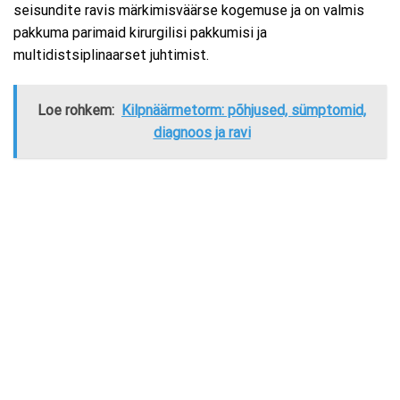
seisundite ravis märkimisväärse kogemuse ja on valmis
pakkuma parimaid kirurgilisi pakkumisi ja
multidistsiplinaarset juhtimist.
Loe rohkem:
Kilpnäärmetorm: põhjused, sümptomid,
diagnoos ja ravi