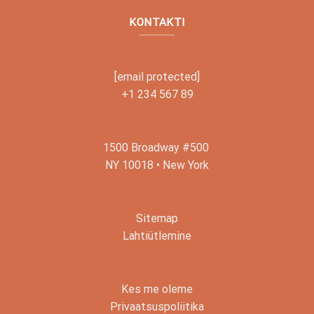
KONTAKTI
[email protected]
+1 234 567 89
1500 Broadway #500
NY 10018 • New York
Sitemap
Lahtiütlemine
Kes me oleme
Privaatsuspoliitika