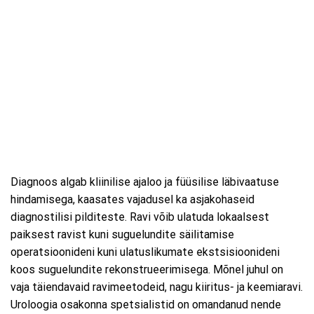
Diagnoos algab kliinilise ajaloo ja füüsilise läbivaatuse
hindamisega, kaasates vajadusel ka asjakohaseid
diagnostilisi pilditeste. Ravi võib ulatuda lokaalsest
paiksest ravist kuni suguelundite säilitamise
operatsioonideni kuni ulatuslikumate ekstsisioonideni
koos suguelundite rekonstrueerimisega. Mõnel juhul on
vaja täiendavaid ravimeetodeid, nagu kiiritus- ja keemiaravi.
Uroloogia osakonna spetsialistid on omandanud nende