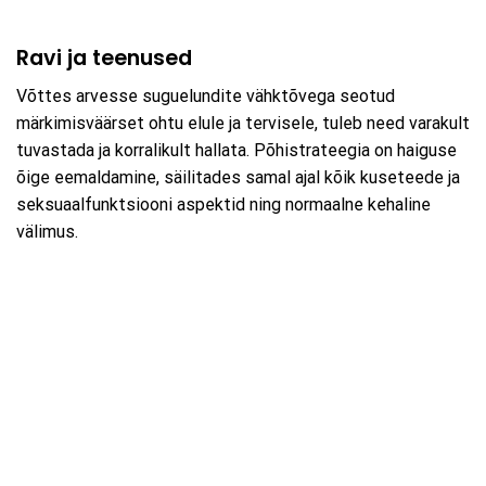
Ravi ja teenused
Võttes arvesse suguelundite vähktõvega seotud
märkimisväärset ohtu elule ja tervisele, tuleb need varakult
tuvastada ja korralikult hallata. Põhistrateegia on haiguse
õige eemaldamine, säilitades samal ajal kõik kuseteede ja
seksuaalfunktsiooni aspektid ning normaalne kehaline
välimus.