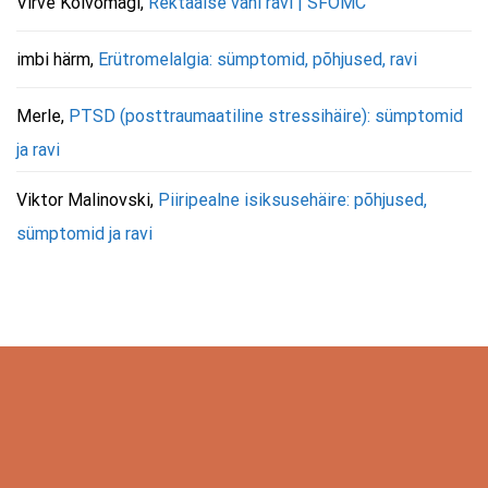
Virve Kõivomägi
,
Rektaalse vähi ravi | SFOMC
imbi härm
,
Erütromelalgia: sümptomid, põhjused, ravi
Merle
,
PTSD (posttraumaatiline stressihäire): sümptomid
ja ravi
Viktor Malinovski
,
Piiripealne isiksusehäire: põhjused,
sümptomid ja ravi