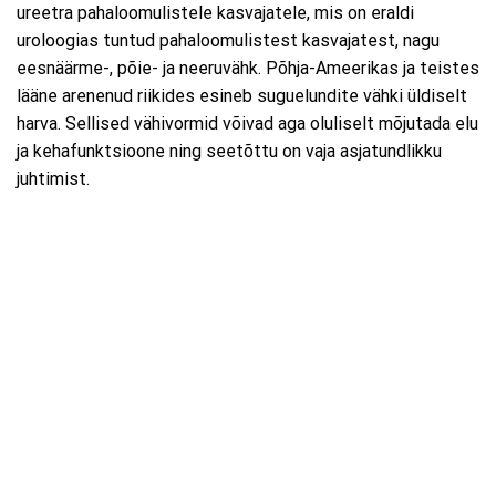
ureetra pahaloomulistele kasvajatele, mis on eraldi
uroloogias tuntud pahaloomulistest kasvajatest, nagu
eesnäärme-, põie- ja neeruvähk. Põhja-Ameerikas ja teistes
lääne arenenud riikides esineb suguelundite vähki üldiselt
harva. Sellised vähivormid võivad aga oluliselt mõjutada elu
ja kehafunktsioone ning seetõttu on vaja asjatundlikku
juhtimist.