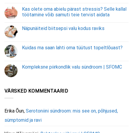
Kas olete oma abielu pärast stressis? Selle kallal
töötamine võib samuti teie tervist aidata
Näpunäiteid biitsepsi valu kodus raviks
Kuidas ma saan lahti oma tüütust topeltlõuast?
Kompleksne piirkondlik valu sündroom | SFOMC
VÄRSKED KOMMENTAARID
Erika Õun
,
Serotoniini sündroom: mis see on, põhjused,
sümptomid ja ravi