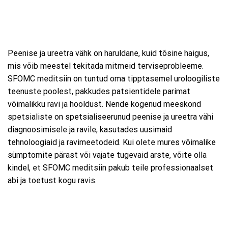
Peenise ja ureetra vähk on haruldane, kuid tõsine haigus,
mis võib meestel tekitada mitmeid terviseprobleeme.
SFOMC meditsiin on tuntud oma tipptasemel uroloogiliste
teenuste poolest, pakkudes patsientidele parimat
võimalikku ravi ja hooldust. Nende kogenud meeskond
spetsialiste on spetsialiseerunud peenise ja ureetra vähi
diagnoosimisele ja ravile, kasutades uusimaid
tehnoloogiaid ja ravimeetodeid. Kui olete mures võimalike
sümptomite pärast või vajate tugevaid arste, võite olla
kindel, et SFOMC meditsiin pakub teile professionaalset
abi ja toetust kogu ravis.