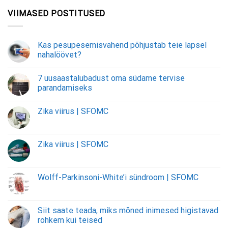
VIIMASED POSTITUSED
Kas pesupesemisvahend põhjustab teie lapsel
nahalöövet?
7 uusaastalubadust oma südame tervise
parandamiseks
Zika viirus | SFOMC
Zika viirus | SFOMC
Wolff-Parkinsoni-White’i sündroom | SFOMC
Siit saate teada, miks mõned inimesed higistavad
rohkem kui teised