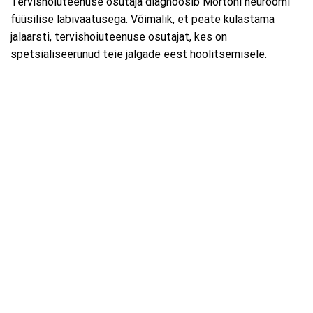
Tervishoiuteenuse osutaja diagnoosib Mortoni neuroomi
füüsilise läbivaatusega. Võimalik, et peate külastama
jalaarsti, tervishoiuteenuse osutajat, kes on
spetsialiseerunud teie jalgade eest hoolitsemisele.