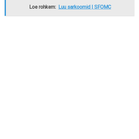
Loe rohkem:
Luu sarkoomid | SFOMC