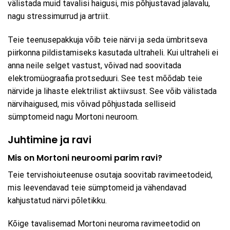
välistada muid tavalisi haigusi, mis põhjustavad jalavalu,
nagu stressimurrud ja artriit.
Teie teenusepakkuja võib teie närvi ja seda ümbritseva
piirkonna pildistamiseks kasutada ultraheli. Kui ultraheli ei
anna neile selget vastust, võivad nad soovitada
elektromüograafia protseduuri. See test mõõdab teie
närvide ja lihaste elektrilist aktiivsust. See võib välistada
närvihaigused, mis võivad põhjustada selliseid
sümptomeid nagu Mortoni neuroom.
Juhtimine ja ravi
Mis on Mortoni neuroomi parim ravi?
Teie tervishoiuteenuse osutaja soovitab ravimeetodeid,
mis leevendavad teie sümptomeid ja vähendavad
kahjustatud närvi põletikku.
Kõige tavalisemad Mortoni neuroma ravimeetodid on