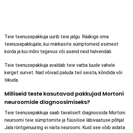
Teie teenusepakkuja uurib teie jalgu. Rääkige oma
teenusepakkujale, kui märkasite sümptomeid esimest
korda ja kui mõni tegevus või asend neid halvendab.
Teie teenusepakkuja avaldab teie varba luude vahele
kerget survet. Nad võivad paluda teil seista, kõndida või
liikuda.
Milliseid teste kasutavad pakkujad Mortoni
neuroomide diagnoosimiseks?
Teie teenusepakkuja saab tavaliselt diagnoosida Mortoni
neuroomi teie sümptomite ja füüsilise läbivaatuse põhjal.
Jala röntgenuuring ei näita neuroomi. Kuid see võib aidata