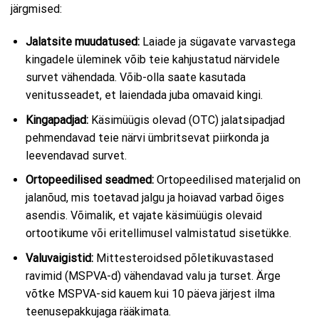
järgmised:
Jalatsite muudatused:
Laiade ja sügavate varvastega
kingadele üleminek võib teie kahjustatud närvidele
survet vähendada. Võib-olla saate kasutada
venitusseadet, et laiendada juba omavaid kingi.
Kingapadjad:
Käsimüügis olevad (OTC) jalatsipadjad
pehmendavad teie närvi ümbritsevat piirkonda ja
leevendavad survet.
Ortopeedilised seadmed:
Ortopeedilised materjalid on
jalanõud, mis toetavad jalgu ja hoiavad varbad õiges
asendis. Võimalik, et vajate käsimüügis olevaid
ortootikume või eritellimusel valmistatud sisetükke.
Valuvaigistid:
Mittesteroidsed põletikuvastased
ravimid (MSPVA-d) vähendavad valu ja turset. Ärge
võtke MSPVA-sid kauem kui 10 päeva järjest ilma
teenusepakkujaga rääkimata.