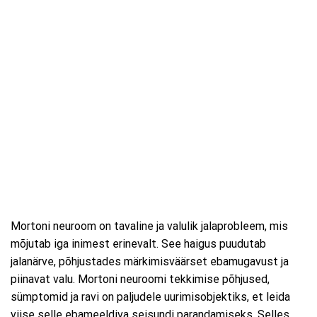
Mortoni neuroom on tavaline ja valulik jalaprobleem, mis
mõjutab iga inimest erinevalt. See haigus puudutab
jalanärve, põhjustades märkimisväärset ebamugavust ja
piinavat valu. Mortoni neuroomi tekkimise põhjused,
sümptomid ja ravi on paljudele uurimisobjektiks, et leida
viise selle ebameeldiva seisundi parandamiseks. Selles