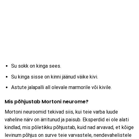
Su sokk on kinga sees.
Su kinga sisse on kinni jäänud väike kivi.
Astute jalapalli all olevale marmorile või kivile.
Mis põhjustab Mortoni neurome?
Mortoni neuroomid tekivad siis, kui teie varba luude
vaheline närv on ärritunud ja paisub. Eksperdid ei ole alati
kindlad, mis põletikku põhjustab, kuid nad arvavad, et kõige
levinum põhjus on surve teie varvastele, nendevahelistele