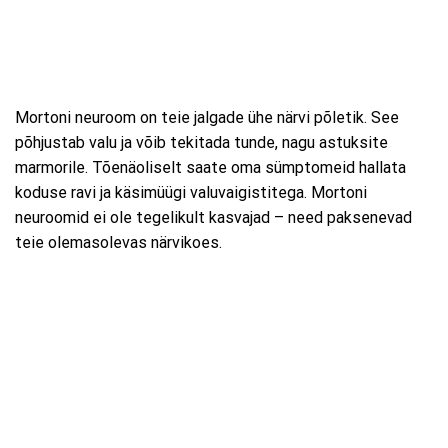
Mortoni neuroom on teie jalgade ühe närvi põletik. See
põhjustab valu ja võib tekitada tunde, nagu astuksite
marmorile. Tõenäoliselt saate oma sümptomeid hallata
koduse ravi ja käsimüügi valuvaigistitega. Mortoni
neuroomid ei ole tegelikult kasvajad – need paksenevad
teie olemasolevas närvikoes.