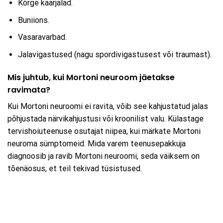
Kõrge kaarjalad.
Buniions.
Vasaravarbad.
Jalavigastused (nagu spordivigastusest või traumast).
Mis juhtub, kui Mortoni neuroom jäetakse
ravimata?
Kui Mortoni neuroomi ei ravita, võib see kahjustatud jalas
põhjustada närvikahjustusi või kroonilist valu. Külastage
tervishoiuteenuse osutajat niipea, kui märkate Mortoni
neuroma sümptomeid. Mida varem teenusepakkuja
diagnoosib ja ravib Mortoni neuroomi, seda väiksem on
tõenäosus, et teil tekivad tüsistused.