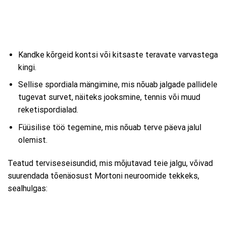
Kandke kõrgeid kontsi või kitsaste teravate varvastega
kingi.
Sellise spordiala mängimine, mis nõuab jalgade pallidele
tugevat survet, näiteks jooksmine, tennis või muud
reketispordialad.
Füüsilise töö tegemine, mis nõuab terve päeva jalul
olemist.
Teatud terviseseisundid, mis mõjutavad teie jalgu, võivad
suurendada tõenäosust Mortoni neuroomide tekkeks,
sealhulgas: