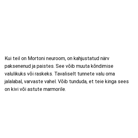
Kui teil on Mortoni neuroom, on kahjustatud närv
paksenenud ja paistes. See võib muuta kõndimise
valulikuks või raskeks. Tavaliselt tunnete valu oma
jalalabal, varvaste vahel. Võib tunduda, et teie kinga sees
on kivi või astute marmorile.