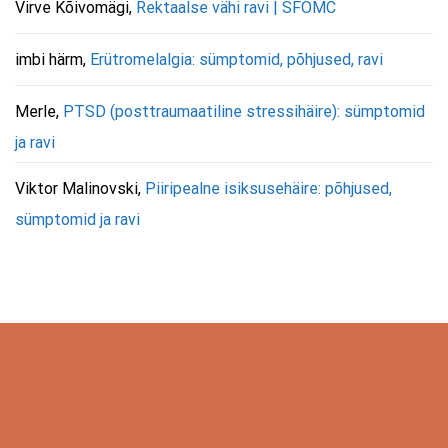
Virve Kõivomägi
,
Rektaalse vähi ravi | SFOMC
imbi härm
,
Erütromelalgia: sümptomid, põhjused, ravi
Merle
,
PTSD (posttraumaatiline stressihäire): sümptomid
ja ravi
Viktor Malinovski
,
Piiripealne isiksusehäire: põhjused,
sümptomid ja ravi