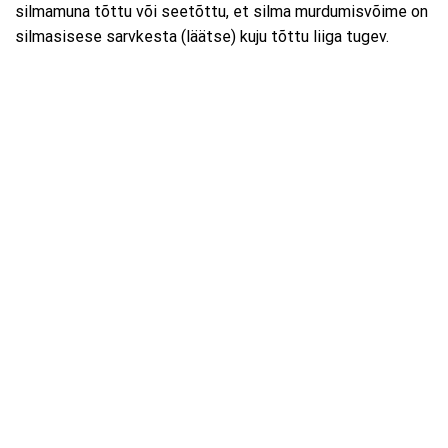
silmamuna tõttu või seetõttu, et silma murdumisvõime on
silmasisese sarvkesta (läätse) kuju tõttu liiga tugev.