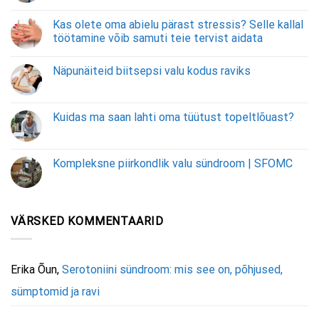
Kas olete oma abielu pärast stressis? Selle kallal
töötamine võib samuti teie tervist aidata
Näpunäiteid biitsepsi valu kodus raviks
Kuidas ma saan lahti oma tüütust topeltlõuast?
Kompleksne piirkondlik valu sündroom | SFOMC
VÄRSKED KOMMENTAARID
Erika Õun
,
Serotoniini sündroom: mis see on, põhjused,
sümptomid ja ravi