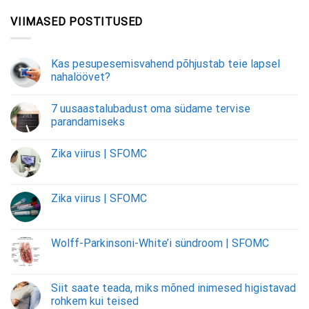
VIIMASED POSTITUSED
Kas pesupesemisvahend põhjustab teie lapsel
nahalöövet?
7 uusaastalubadust oma südame tervise
parandamiseks
Zika viirus | SFOMC
Zika viirus | SFOMC
Wolff-Parkinsoni-White’i sündroom | SFOMC
Siit saate teada, miks mõned inimesed higistavad
rohkem kui teised