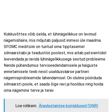
Kokkuvõttes võib öelda, et lühinägelikkus on levinud
nägemishäire, mis mõjutab paljusid inimesi üle maailma.
SFOMC meditsiin on tuntud oma tipptasemel
silmaarstiabi ja teadustöö poolest, mis aitab patsientidel
leevendada ja ravida lühinägelikkusega seotud probleeme.
Nende pühendumus terviseedendamisele ja haiguste
ennetamisele teeb neist usaldusväärse partneri
nägemisprobleemide lahendamisel. On oluline pöörduda
silmaarsti poole, et saada õige ravi ja hooldus ning hoida
oma nägemine terve ja terav.
Loe rohkem:
Äraelustamise korraldused (DNR)