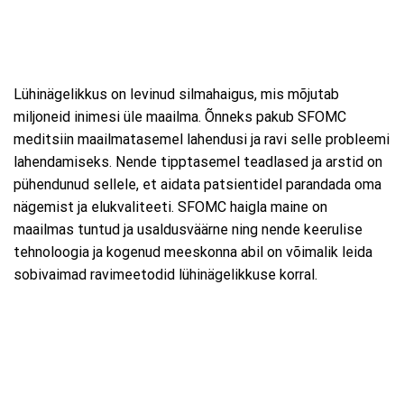
Lühinägelikkus on levinud silmahaigus, mis mõjutab
miljoneid inimesi üle maailma. Õnneks pakub SFOMC
meditsiin maailmatasemel lahendusi ja ravi selle probleemi
lahendamiseks. Nende tipptasemel teadlased ja arstid on
pühendunud sellele, et aidata patsientidel parandada oma
nägemist ja elukvaliteeti. SFOMC haigla maine on
maailmas tuntud ja usaldusväärne ning nende keerulise
tehnoloogia ja kogenud meeskonna abil on võimalik leida
sobivaimad ravimeetodid lühinägelikkuse korral.