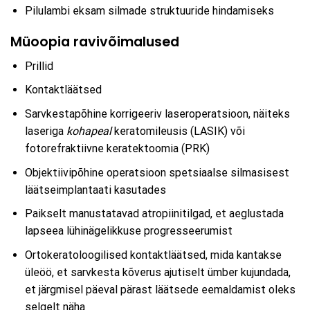
Pilulambi eksam silmade struktuuride hindamiseks
Müoopia ravivõimalused
Prillid
Kontaktläätsed
Sarvkestapõhine korrigeeriv laseroperatsioon, näiteks
laseriga
kohapeal
keratomileusis (LASIK) või
fotorefraktiivne keratektoomia (PRK)
Objektiivipõhine operatsioon spetsiaalse silmasisest
läätseimplantaati kasutades
Paikselt manustatavad atropiinitilgad, et aeglustada
lapseea lühinägelikkuse progresseerumist
Ortokeratoloogilised kontaktläätsed, mida kantakse
üleöö, et sarvkesta kõverus ajutiselt ümber kujundada,
et järgmisel päeval pärast läätsede eemaldamist oleks
selgelt näha