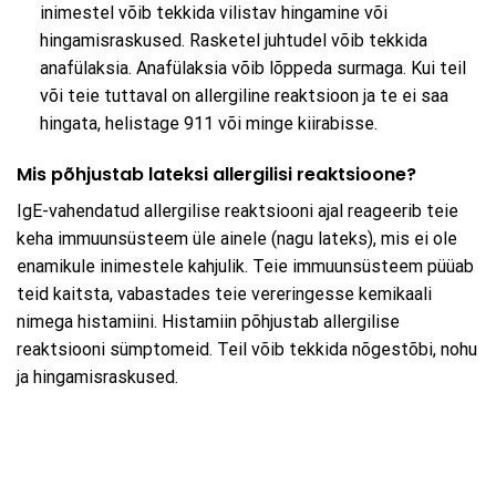
inimestel võib tekkida vilistav hingamine või
hingamisraskused. Rasketel juhtudel võib tekkida
anafülaksia. Anafülaksia võib lõppeda surmaga. Kui teil
või teie tuttaval on allergiline reaktsioon ja te ei saa
hingata, helistage 911 või minge kiirabisse.
Mis põhjustab lateksi allergilisi reaktsioone?
IgE-vahendatud allergilise reaktsiooni ajal reageerib teie
keha immuunsüsteem üle ainele (nagu lateks), mis ei ole
enamikule inimestele kahjulik. Teie immuunsüsteem püüab
teid kaitsta, vabastades teie vereringesse kemikaali
nimega histamiini. Histamiin põhjustab allergilise
reaktsiooni sümptomeid. Teil võib tekkida nõgestõbi, nohu
ja hingamisraskused.