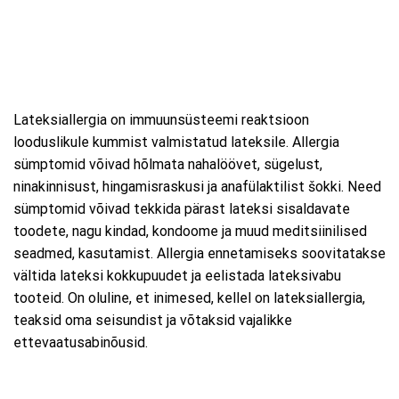
Lateksiallergia on immuunsüsteemi reaktsioon
looduslikule kummist valmistatud lateksile. Allergia
sümptomid võivad hõlmata nahalöövet, sügelust,
ninakinnisust, hingamisraskusi ja anafülaktilist šokki. Need
sümptomid võivad tekkida pärast lateksi sisaldavate
toodete, nagu kindad, kondoome ja muud meditsiinilised
seadmed, kasutamist. Allergia ennetamiseks soovitatakse
vältida lateksi kokkupuudet ja eelistada lateksivabu
tooteid. On oluline, et inimesed, kellel on lateksiallergia,
teaksid oma seisundist ja võtaksid vajalikke
ettevaatusabinõusid.