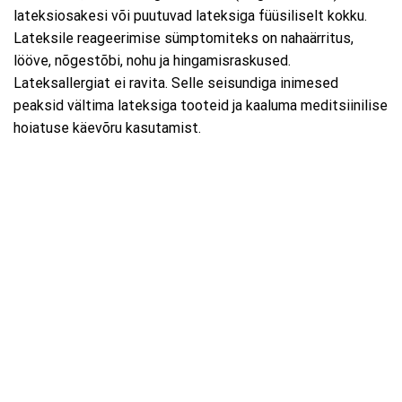
lateksiosakesi või puutuvad lateksiga füüsiliselt kokku.
Lateksile reageerimise sümptomiteks on nahaärritus,
lööve, nõgestõbi, nohu ja hingamisraskused.
Lateksallergiat ei ravita. Selle seisundiga inimesed
peaksid vältima lateksiga tooteid ja kaaluma meditsiinilise
hoiatuse käevõru kasutamist.