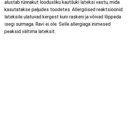
alustab rünnakut loodusliku kautšuki lateksi vastu, mida
kasutatakse paljudes toodetes. Allergilised reaktsioonid
lateksile ulatuvad kergest kuni raskeni ja võivad lõppeda
isegi surmaga. Ravi ei ole. Selle allergiaga inimesed
peaksid vältima lateksit.