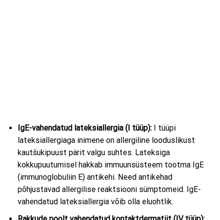
IgE-vahendatud lateksiallergia (I tüüp):
I tüüpi
lateksiallergiaga inimene on allergiline looduslikust
kautšukipuust pärit valgu suhtes. Lateksiga
kokkupuutumisel hakkab immuunsüsteem tootma IgE
(immunoglobuliin E) antikehi. Need antikehad
põhjustavad allergilise reaktsiooni sümptomeid. IgE-
vahendatud lateksiallergia võib olla eluohtlik.
Rakkude poolt vahendatud kontaktdermatiit (IV tüüp):