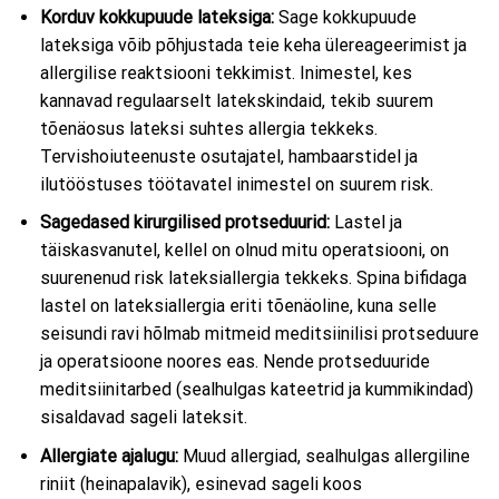
Korduv kokkupuude lateksiga:
Sage kokkupuude
lateksiga võib põhjustada teie keha ülereageerimist ja
allergilise reaktsiooni tekkimist. Inimestel, kes
kannavad regulaarselt latekskindaid, tekib suurem
tõenäosus lateksi suhtes allergia tekkeks.
Tervishoiuteenuste osutajatel, hambaarstidel ja
ilutööstuses töötavatel inimestel on suurem risk.
Sagedased kirurgilised protseduurid:
Lastel ja
täiskasvanutel, kellel on olnud mitu operatsiooni, on
suurenenud risk lateksiallergia tekkeks. Spina bifidaga
lastel on lateksiallergia eriti tõenäoline, kuna selle
seisundi ravi hõlmab mitmeid meditsiinilisi protseduure
ja operatsioone noores eas. Nende protseduuride
meditsiinitarbed (sealhulgas kateetrid ja kummikindad)
sisaldavad sageli lateksit.
Allergiate ajalugu:
Muud allergiad, sealhulgas allergiline
riniit (heinapalavik), esinevad sageli koos