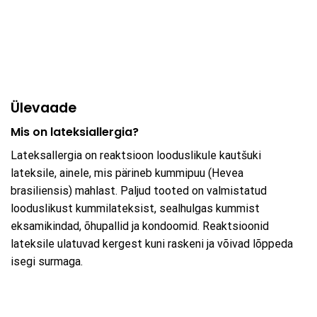
Ülevaade
Mis on lateksiallergia?
Lateksallergia on reaktsioon looduslikule kautšuki
lateksile, ainele, mis pärineb kummipuu (Hevea
brasiliensis) mahlast. Paljud tooted on valmistatud
looduslikust kummilateksist, sealhulgas kummist
eksamikindad, õhupallid ja kondoomid. Reaktsioonid
lateksile ulatuvad kergest kuni raskeni ja võivad lõppeda
isegi surmaga.