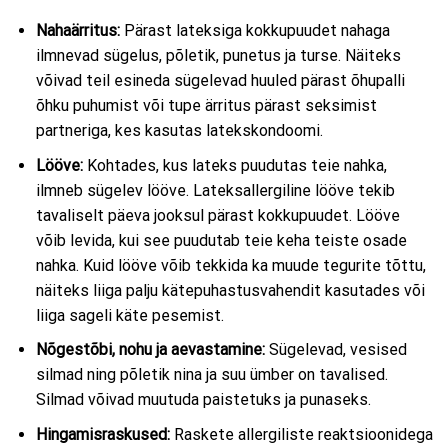
Nahaärritus:
Pärast lateksiga kokkupuudet nahaga
ilmnevad sügelus, põletik, punetus ja turse. Näiteks
võivad teil esineda sügelevad huuled pärast õhupalli
õhku puhumist või tupe ärritus pärast seksimist
partneriga, kes kasutas latekskondoomi.
Lööve:
Kohtades, kus lateks puudutas teie nahka,
ilmneb sügelev lööve. Lateksallergiline lööve tekib
tavaliselt päeva jooksul pärast kokkupuudet. Lööve
võib levida, kui see puudutab teie keha teiste osade
nahka. Kuid lööve võib tekkida ka muude tegurite tõttu,
näiteks liiga palju kätepuhastusvahendit kasutades või
liiga sageli käte pesemist.
Nõgestõbi, nohu ja aevastamine:
Sügelevad, vesised
silmad ning põletik nina ja suu ümber on tavalised.
Silmad võivad muutuda paistetuks ja punaseks.
Hingamisraskused:
Raskete allergiliste reaktsioonidega