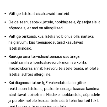
Vältige lateksit sisaldavaid tooteid.
Öelge teenusepakkujatele, hooldajatele, õpetajatele ja
sõpradele, et nad on allergilised.
Vältige piirkondi, kus lateks võib õhus olla, näiteks
haiglaruumi, kus teenuseosutajad kasutavad
latekskindaid.
Rääkige oma tervishoiuteenuse osutajaga
meditsiinilise hoiatuskäevõru kandmise kohta.
Hädaolukorras annab käevõru teistele teada, et olete
lateksi suhtes allergiline.
Kui diagnoositakse IgE-vahendatud allergiline
reaktsioon lateksile, peaksite endaga kaasas kandma
süstitavat epinefriini. Näidake hooldajatele, sõpradele
ja pereliikmetele, kuidas teile süsti teha, kui teil tekib
reaktsioon ja te ei saa ise süstida.