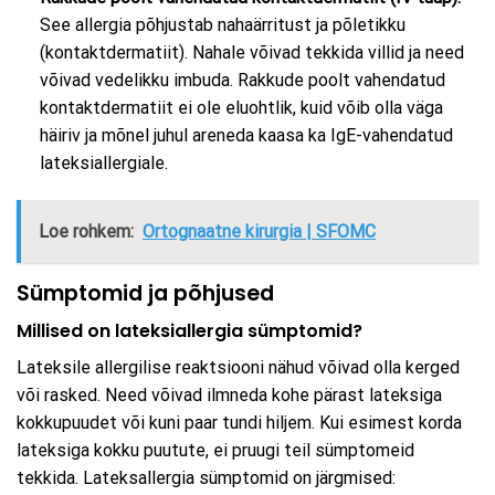
See allergia põhjustab nahaärritust ja põletikku
(kontaktdermatiit). Nahale võivad tekkida villid ja need
võivad vedelikku imbuda. Rakkude poolt vahendatud
kontaktdermatiit ei ole eluohtlik, kuid võib olla väga
häiriv ja mõnel juhul areneda kaasa ka IgE-vahendatud
lateksiallergiale.
Loe rohkem:
Ortognaatne kirurgia | SFOMC
Sümptomid ja põhjused
Millised on lateksiallergia sümptomid?
Lateksile allergilise reaktsiooni nähud võivad olla kerged
või rasked. Need võivad ilmneda kohe pärast lateksiga
kokkupuudet või kuni paar tundi hiljem. Kui esimest korda
lateksiga kokku puutute, ei pruugi teil sümptomeid
tekkida. Lateksallergia sümptomid on järgmised: