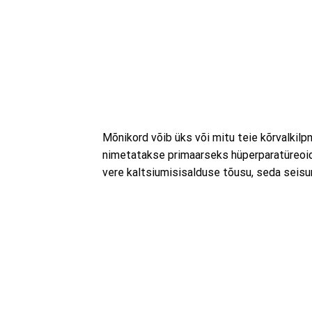
Mõnikord võib üks või mitu teie kõrvalkilp
nimetatakse primaarseks hüperparatüreoid
vere kaltsiumisisalduse tõusu, seda seis