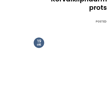
prots
POSTED
19
okt