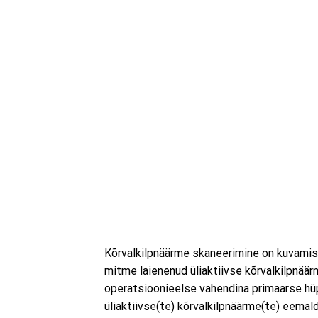
Kõrvalkilpnäärme skaneerimine on kuvamis
mitme laienenud üliaktiivse kõrvalkilpnä
operatsioonieelse vahendina primaarse hüp
üliaktiivse(te) kõrvalkilpnäärme(te) eema