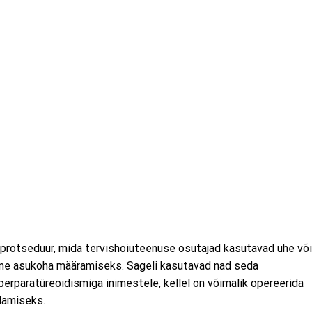
protseduur, mida tervishoiuteenuse osutajad kasutavad ühe või
ärme asukoha määramiseks. Sageli kasutavad nad seda
erparatüreoidismiga inimestele, kellel on võimalik opereerida
ldamiseks.