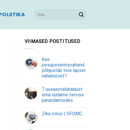
OLIITIKA
VIIMASED POSTITUSED
Kas
pesupesemisvahend
põhjustab teie lapsel
nahalöövet?
7 uusaastalubadust
oma südame tervise
parandamiseks
Zika viirus | SFOMC