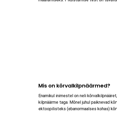
Mis on kõrvalkilpnäärmed?
Enamikul inimestel on neli kõrvalkilpnäär
kilpnäärme taga. Mõnel juhul paiknevad kõr
ektoopilisteks (ebanormaalses kohas) kõr