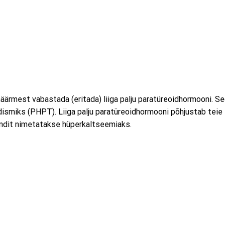
näärmest vabastada (eritada) liiga palju paratüreoidhormooni. S
ismiks (PHPT). Liiga palju paratüreoidhormooni põhjustab teie
undit nimetatakse hüperkaltseemiaks.