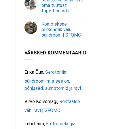
oma tüütust
topeltlõuast?
Kompleksne
piirkondlik valu
sündroom | SFOMC
VÄRSKED KOMMENTAARID
Erika Õun
,
Serotoniini
sündroom: mis see on,
põhjused, sümptomid ja ravi
Virve Kõivomägi
,
Rektaalse
vähi ravi | SFOMC
imbi härm
,
Erütromelalgia: