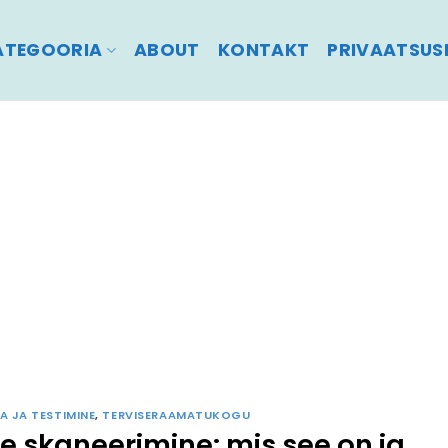
ATEGOORIA
ABOUT
KONTAKT
PRIVAATSUSP
A JA TESTIMINE
,
TERVISERAAMATUKOGU
 skaneerimine: mis see on ja