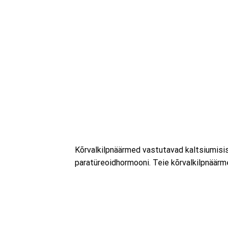
Kõrvalkilpnäärmed vastutavad kaltsiumisis
paratüreoidhormooni. Teie kõrvalkilpnäärm