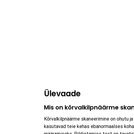
Ülevaade
Mis on kõrvalkilpnäärme ska
Kõrvalkilpnäärme skaneerimine on ohutu ja
kasutavad teie kehas ebanormaalses kohas
määramiseks. Pildistamise test on tavalis