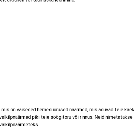
et, mis on väikesed hernesuurused näärmed, mis asuvad teie kael
valkilpnäärmed piki teie söögitoru või rinnus. Neid nimetatakse
valkilpnäärmeteks.