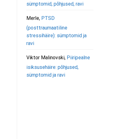
sümptomid, põhjused, ravi
Merle
,
PTSD
(posttraumaatiline
stressihäire): sümptomid ja
ravi
Viktor Malinovski
,
Piiripealne
isiksusehäire: põhjused,
sümptomid ja ravi