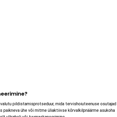
neerimine?
 valutu pildistamisprotseduur, mida tervishoiuteenuse osutajad
 paikneva ühe või mitme üliaktiivse kõrvalkilpnäärme asukoha
elt ultraheli või tuumaskaneerimine.