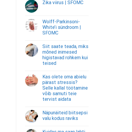
Zika viirus | SFOMC
Wolff-Parkinsoni-
White’i sündroom |
SFOMC
Siit saate teada, miks
mõned inimesed
higistavad rohkem kui
teised
Kas olete oma abielu
pärast stressis?
Selle kallal töötamine
võib samuti teie
tervist aidata
Näpunäiteid biitsepsi
valu kodus raviks
Kuidas ma saan lahti