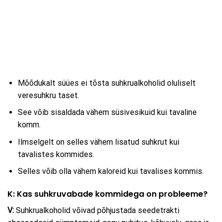
Mõõdukalt süües ei tõsta suhkrualkoholid oluliselt
veresuhkru taset.
See võib sisaldada vähem süsivesikuid kui tavaline
komm.
Ilmselgelt on selles vähem lisatud suhkrut kui
tavalistes kommides.
Selles võib olla vähem kaloreid kui tavalises kommis.
K: Kas suhkruvabade kommidega on probleeme?
V:
Suhkrualkoholid võivad põhjustada seedetrakti