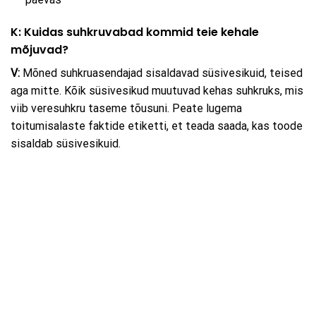
K: Kuidas suhkruvabad kommid teie kehale
mõjuvad?
V:
Mõned suhkruasendajad sisaldavad süsivesikuid, teised
aga mitte. Kõik süsivesikud muutuvad kehas suhkruks, mis
viib veresuhkru taseme tõusuni. Peate lugema
toitumisalaste faktide etiketti, et teada saada, kas toode
sisaldab süsivesikuid.