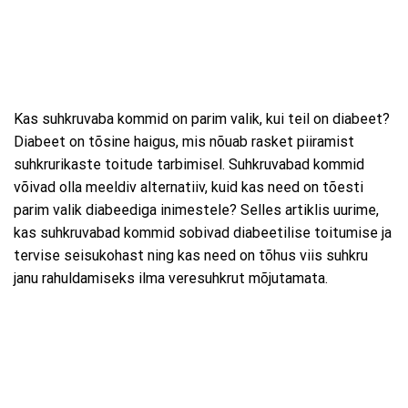
Kas suhkruvaba kommid on parim valik, kui teil on diabeet?
Diabeet on tõsine haigus, mis nõuab rasket piiramist
suhkrurikaste toitude tarbimisel. Suhkruvabad kommid
võivad olla meeldiv alternatiiv, kuid kas need on tõesti
parim valik diabeediga inimestele? Selles artiklis uurime,
kas suhkruvabad kommid sobivad diabeetilise toitumise ja
tervise seisukohast ning kas need on tõhus viis suhkru
janu rahuldamiseks ilma veresuhkrut mõjutamata.