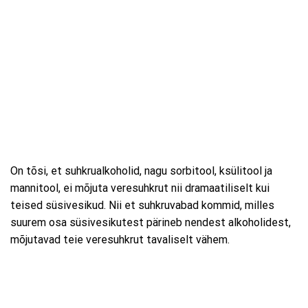
On tõsi, et suhkrualkoholid, nagu sorbitool, ksülitool ja
mannitool, ei mõjuta veresuhkrut nii dramaatiliselt kui
teised süsivesikud. Nii et suhkruvabad kommid, milles
suurem osa süsivesikutest pärineb nendest alkoholidest,
mõjutavad teie veresuhkrut tavaliselt vähem.