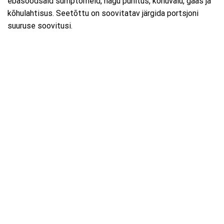
ebasoodsaid sümptomeid, nagu puhitus, kõhuvalu, gaas ja
kõhulahtisus. Seetõttu on soovitatav järgida portsjoni
suuruse soovitusi.