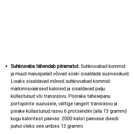
Suhkruvaba tähendab piiramatut.
Suhkruvabad kommid
ja muud maiuspalad võivad siiski sisaldada süsivesikuid.
Lisaks sisaldavad mõned suhkruvabad kommid
märkimisväärseid kaloreid ja sisaldavad palju
küllastunud või transrasvu. Pöörake tähelepanu
portsjonite suurusele, vältige rangelt transrasvu ja
piirake küllastunud rasvu 6 protsendini (alla 13 grammi)
kogu kaloritest päevas. 2000 kalori päevase dieedi
puhul oleks see umbes 13 grammi.