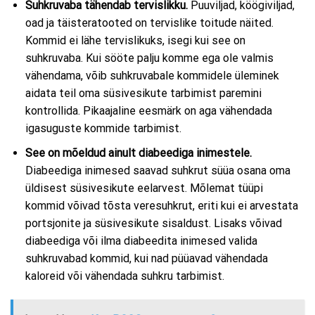
Suhkruvaba tähendab tervislikku.
Puuviljad, köögiviljad,
oad ja täisteratooted on tervislike toitude näited.
Kommid ei lähe tervislikuks, isegi kui see on
suhkruvaba. Kui sööte palju komme ega ole valmis
vähendama, võib suhkruvabale kommidele üleminek
aidata teil oma süsivesikute tarbimist paremini
kontrollida. Pikaajaline eesmärk on aga vähendada
igasuguste kommide tarbimist.
See on mõeldud ainult diabeediga inimestele.
Diabeediga inimesed saavad suhkrut süüa osana oma
üldisest süsivesikute eelarvest. Mõlemat tüüpi
kommid võivad tõsta veresuhkrut, eriti kui ei arvestata
portsjonite ja süsivesikute sisaldust. Lisaks võivad
diabeediga või ilma diabeedita inimesed valida
suhkruvabad kommid, kui nad püüavad vähendada
kaloreid või vähendada suhkru tarbimist.