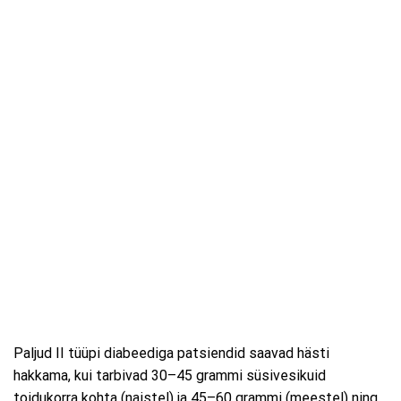
Paljud II tüüpi diabeediga patsiendid saavad hästi
hakkama, kui tarbivad 30–45 grammi süsivesikuid
toidukorra kohta (naistel) ja 45–60 grammi (meestel) ning