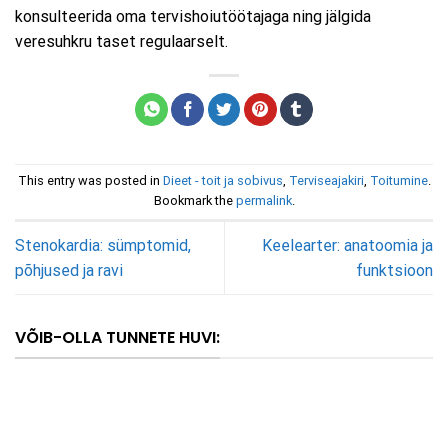
konsulteerida oma tervishoiutöötajaga ning jälgida
veresuhkru taset regulaarselt.
This entry was posted in
Dieet - toit ja sobivus
,
Terviseajakiri
,
Toitumine
.
Bookmark the
permalink
.
Stenokardia: sümptomid,
Keelearter: anatoomia ja
põhjused ja ravi
funktsioon
VÕIB-OLLA TUNNETE HUVI: