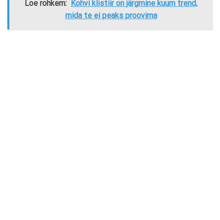
Loe rohkem:
Kohvi klistiir on järgmine kuum trend,
mida te ei peaks proovima