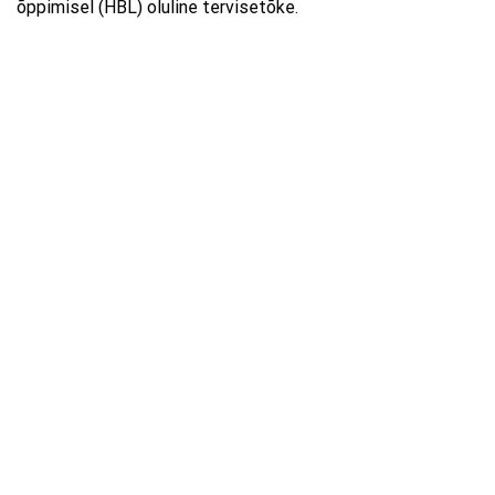
õppimisel (HBL) oluline tervisetõke.