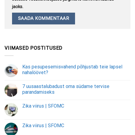
jaoks.
VIIMASED POSTITUSED
Kas pesupesemisvahend põhjustab teie lapsel
nahalöövet?
7 uusaastalubadust oma südame tervise
parandamiseks
Zika viirus | SFOMC
Zika viirus | SFOMC