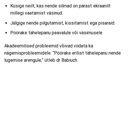
Küsige neilt, kas nende silmad on pärast ekraanilt
millegi vaatamist väsinud.
Jälgige nende pilgutamist, kissitamist ega pisaraid.
Pöörake tähelepanu peavalule või väsimusele.
Akadeemilised probleemid võivad viidata ka
nägemisprobleemidele. “Pöörake erilist tähelepanu nende
lugemise arengule,” ütleb dr Babiuch.