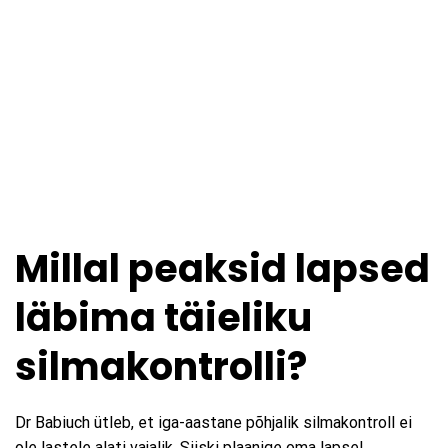
Millal peaksid lapsed
läbima täieliku
silmakontrolli?
Dr Babiuch ütleb, et iga-aastane põhjalik silmakontroll ei
ole lastele alati vajalik. Siiski plaanige oma lapsel