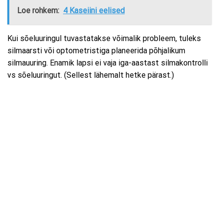
Loe rohkem:
4 Kaseiini eelised
Kui sõeluuringul tuvastatakse võimalik probleem, tuleks
silmaarsti või optometristiga planeerida põhjalikum
silmauuring. Enamik lapsi ei vaja iga-aastast silmakontrolli
vs sõeluuringut. (Sellest lähemalt hetke pärast.)