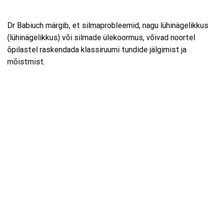
Dr Babiuch märgib, et silmaprobleemid, nagu lühinägelikkus
(lühinägelikkus) või silmade ülekoormus, võivad noortel
õpilastel raskendada klassiruumi tundide jälgimist ja
mõistmist.