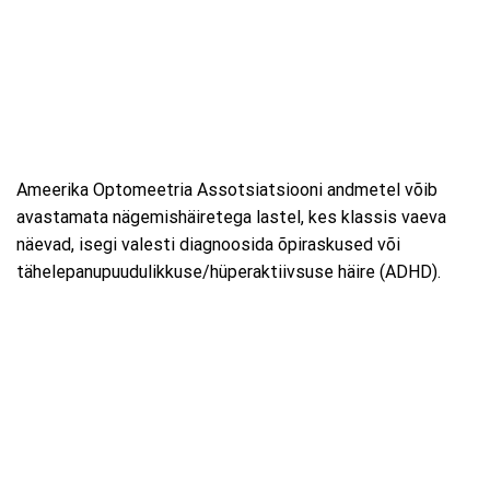
Ameerika Optomeetria Assotsiatsiooni andmetel võib
avastamata nägemishäiretega lastel, kes klassis vaeva
näevad, isegi valesti diagnoosida õpiraskused või
tähelepanupuudulikkuse/hüperaktiivsuse häire (ADHD).