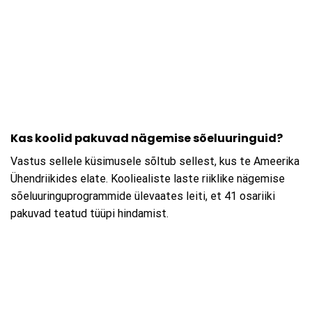
Kas koolid pakuvad nägemise sõeluuringuid?
Vastus sellele küsimusele sõltub sellest, kus te Ameerika
Ühendriikides elate. Kooliealiste laste riiklike nägemise
sõeluuringuprogrammide ülevaates leiti, et 41 osariiki
pakuvad teatud tüüpi hindamist.