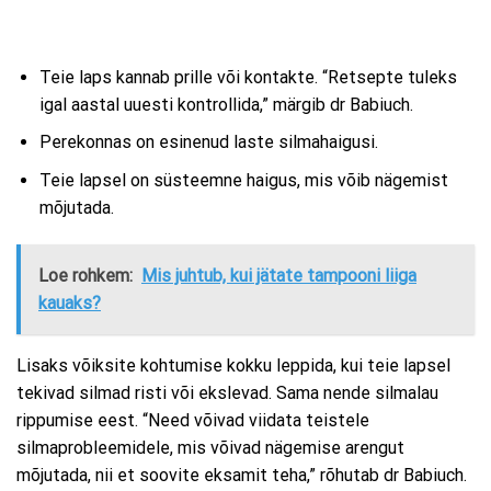
Teie laps kannab prille või kontakte. “Retsepte tuleks
igal aastal uuesti kontrollida,” märgib dr Babiuch.
Perekonnas on esinenud laste silmahaigusi.
Teie lapsel on süsteemne haigus, mis võib nägemist
mõjutada.
Loe rohkem:
Mis juhtub, kui jätate tampooni liiga
kauaks?
Lisaks võiksite kohtumise kokku leppida, kui teie lapsel
tekivad silmad risti või ekslevad. Sama nende silmalau
rippumise eest. “Need võivad viidata teistele
silmaprobleemidele, mis võivad nägemise arengut
mõjutada, nii et soovite eksamit teha,” rõhutab dr Babiuch.