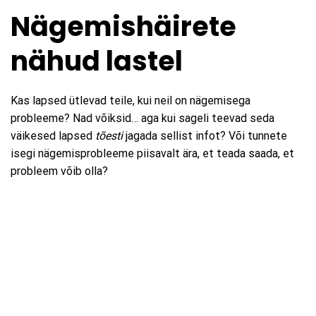
Nägemishäirete
nähud lastel
Kas lapsed ütlevad teile, kui neil on nägemisega
probleeme? Nad võiksid… aga kui sageli teevad seda
väikesed lapsed
tõesti
jagada sellist infot? Või tunnete
isegi nägemisprobleeme piisavalt ära, et teada saada, et
probleem võib olla?