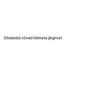
Sõelundid võivad hõlmata järgmist: