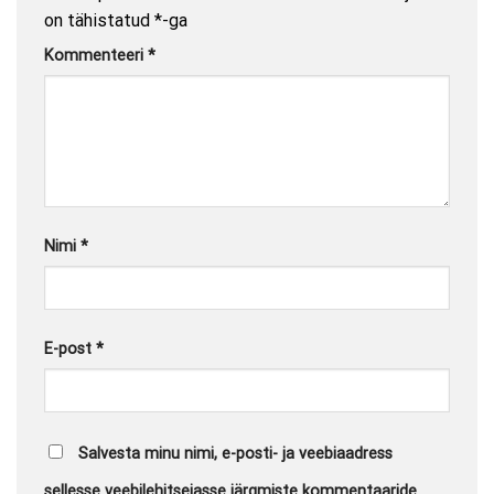
on tähistatud
*
-ga
Kommenteeri
*
Nimi
*
E-post
*
Salvesta minu nimi, e-posti- ja veebiaadress
sellesse veebilehitsejasse järgmiste kommentaaride