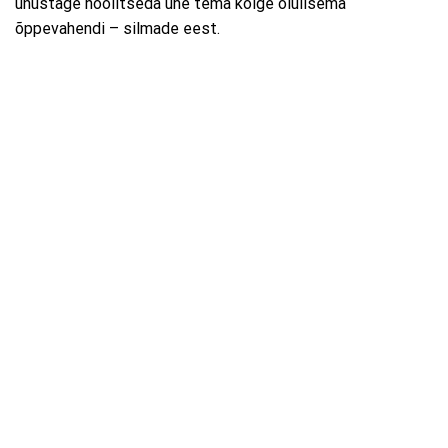
unustage hoolitseda ühe tema kõige olulisema
õppevahendi – silmade eest.