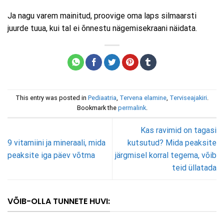
Ja nagu varem mainitud, proovige oma laps silmaarsti
juurde tuua, kui tal ei õnnestu nägemisekraani näidata.
This entry was posted in
Pediaatria
,
Tervena elamine
,
Terviseajakiri
.
Bookmark the
permalink
.
Kas ravimid on tagasi
9 vitamiini ja mineraali, mida
kutsutud? Mida peaksite
peaksite iga päev võtma
järgmisel korral tegema, võib
teid üllatada
VÕIB-OLLA TUNNETE HUVI: