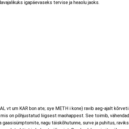
avajalikuks igapäevaseks tervise ja heaolu jaoks.
 um KAR bon ate; sye METH i kone) ravib aeg-ajalt kõrvetis
i, mis on põhjustatud liigsest maohappest. See toimib, vähenda
gaasisümptomite, nagu täiskõhutunne, surve ja puhitus, raviks