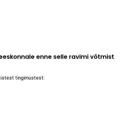
skonnale enne selle ravimi võtmist
mistest tingimustest: