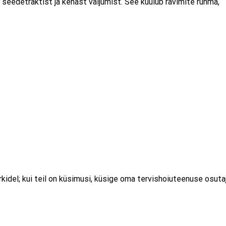
seedetraktist ja kehast väljumist. See kuulub ravimite rühma,
idel; kui teil on küsimusi, küsige oma tervishoiuteenuse osutaj