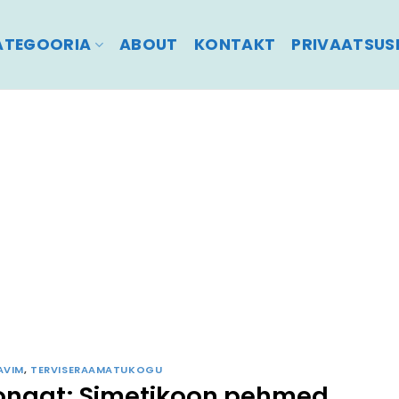
ATEGOORIA
ABOUT
KONTAKT
PRIVAATSUSP
AVIM
,
TERVISERAAMATUKOGU
onaat; Simetikoon pehmed