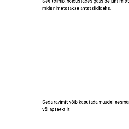
See toimib, hõlbustades gaaside juhtimist 
mida nimetatakse antatsiidideks.
Seda ravimit võib kasutada muudel eesmärk
või apteekrilt.