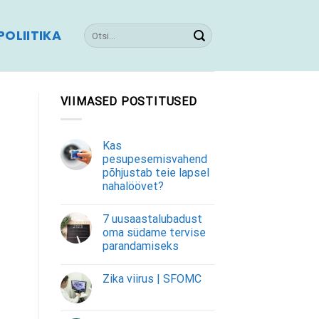
OLIITIKA
VIIMASED POSTITUSED
Kas
pesupesemisvahend
põhjustab teie lapsel
nahalöövet?
7 uusaastalubadust
oma südame tervise
parandamiseks
Zika viirus | SFOMC