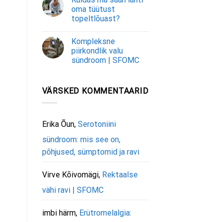
oma tüütust
topeltlõuast?
Kompleksne
piirkondlik valu
sündroom | SFOMC
VÄRSKED KOMMENTAARID
Erika Õun
,
Serotoniini
sündroom: mis see on,
põhjused, sümptomid ja ravi
Virve Kõivomägi
,
Rektaalse
vähi ravi | SFOMC
imbi härm
,
Erütromelalgia: