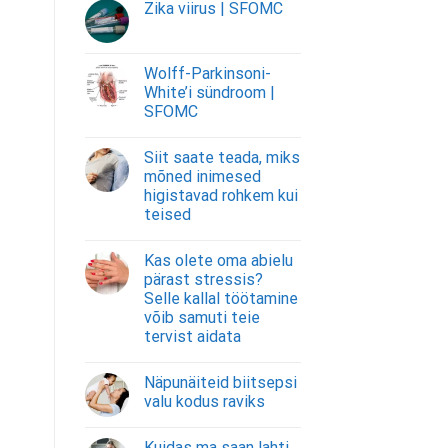
Zika viirus | SFOMC
Wolff-Parkinsoni-
White’i sündroom |
SFOMC
Siit saate teada, miks
mõned inimesed
higistavad rohkem kui
teised
Kas olete oma abielu
pärast stressis?
Selle kallal töötamine
võib samuti teie
tervist aidata
Näpunäiteid biitsepsi
valu kodus raviks
Kuidas ma saan lahti