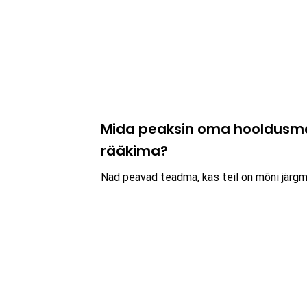
Mida peaksin oma hooldusmee
rääkima?
Nad peavad teadma, kas teil on mõni järg