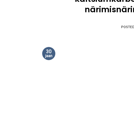
närimisnäri
POSTE
30
jaan