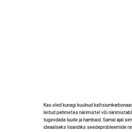
Kas oled kunagi kuulnud kaltsiumkarbonaad
leitud pehmetes närimistel või närimistabl
tugevdada luude ja hambaid. Samal ajal si
ideaalseks lisandiks seedeprobleemide ra