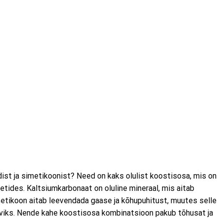
ist ja simetikoonist? Need on kaks olulist koostisosa, mis on
etides. Kaltsiumkarbonaat on oluline mineraal, mis aitab
metikoon aitab leevendada gaase ja kõhupuhitust, muutes selle
viks. Nende kahe koostisosa kombinatsioon pakub tõhusat ja