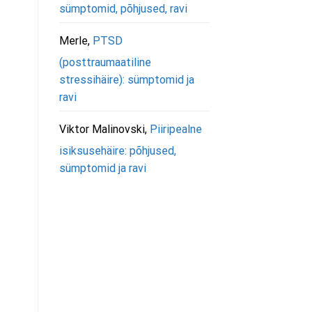
sümptomid, põhjused, ravi
Merle
,
PTSD
(posttraumaatiline
stressihäire): sümptomid ja
ravi
Viktor Malinovski
,
Piiripealne
isiksusehäire: põhjused,
sümptomid ja ravi