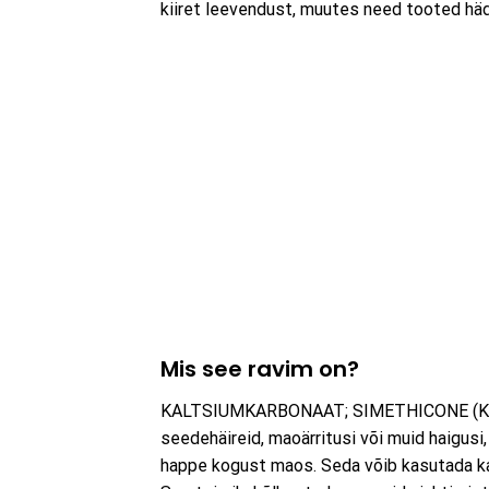
kiiret leevendust, muutes need tooted häd
Mis see ravim on?
KALTSIUMKARBONAAT; SIMETHICONE (KAL vt
seedehäireid, maoärritusi või muid haigus
happe kogust maos. Seda võib kasutada ka 