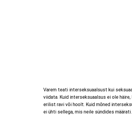
Varem teati interseksuaalsust kui seksuaa
viidata. Kuid interseksuaalsus ei ole häire
erilist ravi või hoolt. Kuid mõned interse
ei ühti sellega, mis neile sündides määrati.