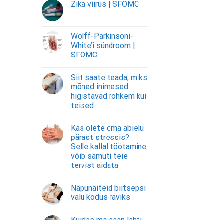
Zika viirus | SFOMC
Wolff-Parkinsoni-
White’i sündroom |
SFOMC
Siit saate teada, miks
mõned inimesed
higistavad rohkem kui
teised
Kas olete oma abielu
pärast stressis?
Selle kallal töötamine
võib samuti teie
tervist aidata
Näpunäiteid biitsepsi
valu kodus raviks
Kuidas ma saan lahti