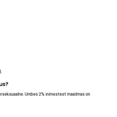
.
sus?
terseksuaalne. Umbes 2% inimestest maailmas on