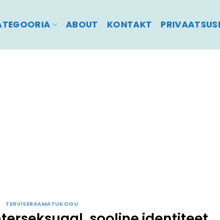
ATEGOORIA
ABOUT
KONTAKT
PRIVAATSUSP
TERVISERAAMATUKOGU
nterseksuaal, sooline identiteet,