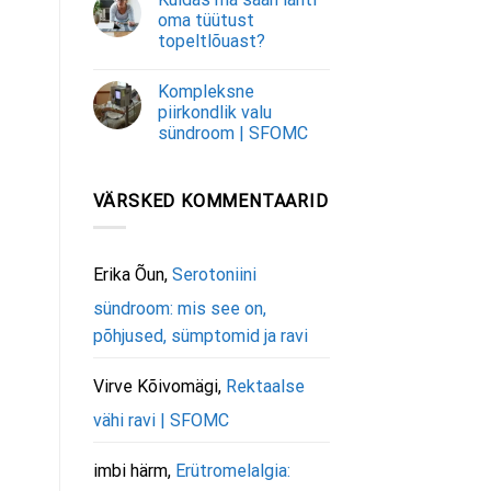
oma tüütust
topeltlõuast?
Kompleksne
piirkondlik valu
sündroom | SFOMC
VÄRSKED KOMMENTAARID
Erika Õun
,
Serotoniini
sündroom: mis see on,
põhjused, sümptomid ja ravi
Virve Kõivomägi
,
Rektaalse
vähi ravi | SFOMC
imbi härm
,
Erütromelalgia: