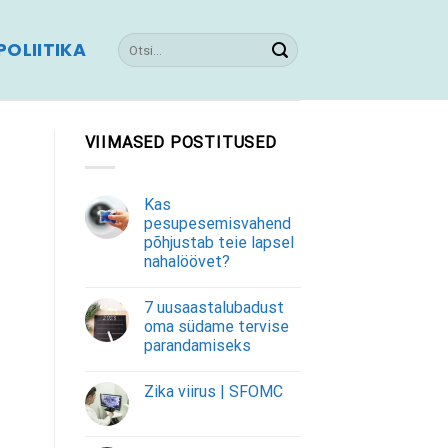
OLIITIKA
VIIMASED POSTITUSED
Kas
pesupesemisvahend
põhjustab teie lapsel
nahalöövet?
7 uusaastalubadust
oma südame tervise
parandamiseks
Zika viirus | SFOMC