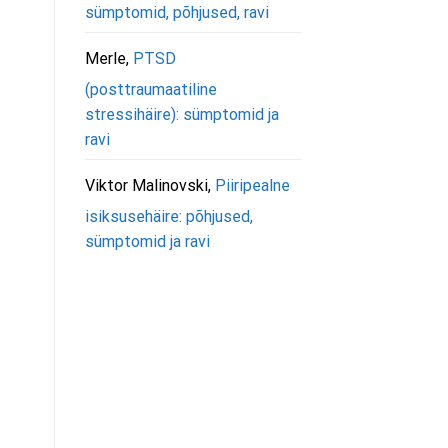
sümptomid, põhjused, ravi
Merle
,
PTSD
(posttraumaatiline
stressihäire): sümptomid ja
ravi
Viktor Malinovski
,
Piiripealne
isiksusehäire: põhjused,
sümptomid ja ravi