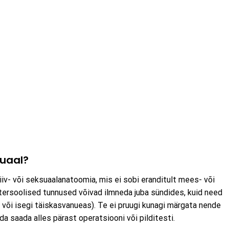
suaal?
iv- või seksuaalanatoomia, mis ei sobi eranditult mees- või
ntersoolised tunnused võivad ilmneda juba sündides, kuid need
 või isegi täiskasvanueas). Te ei pruugi kunagi märgata nende
eada saada alles pärast operatsiooni või pilditesti.