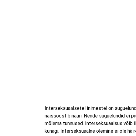
Interseksuaalsetel inimestel on suguelund
naissoost binaari. Nende suguelundid ei pru
mõlema tunnused. Interseksuaalsus võib i
kunagi. Interseksuaalne olemine ei ole häir