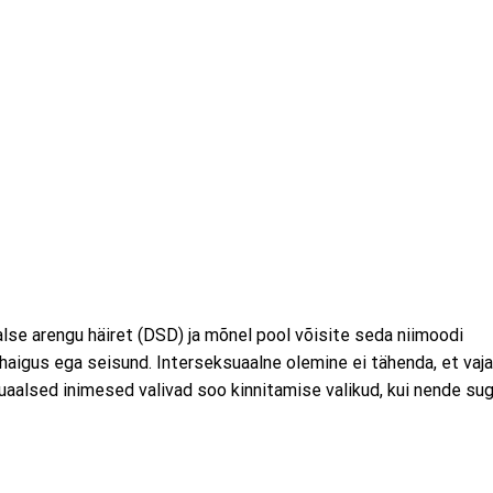
lse arengu häiret (DSD) ja mõnel pool võisite seda niimoodi
, haigus ega seisund. Interseksuaalne olemine ei tähenda, et vaj
ksuaalsed inimesed valivad soo kinnitamise valikud, kui nende su