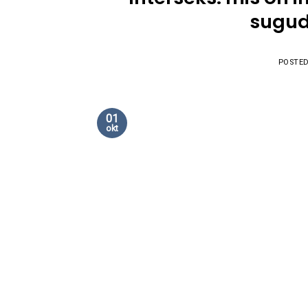
sugud
POSTE
01
okt