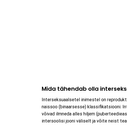
Mida tähendab olla intersek
Interseksuaalsetel inimestel on reprodukti
naissoo (binaarsesse) klassifikatsiooni. I
võivad ilmneda alles hiljem (puberteedieas
intersoolisi jooni väliselt ja võite neist t