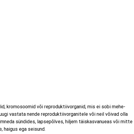
id, kromosoomid või reproduktiivorganid, mis ei sobi mehe-
ugi vastata nende reproduktiivorganitele või neil võivad olla
lmneda sündides, lapsepõlves, hiljem täiskasvanueas või mitte
e, haigus ega seisund.