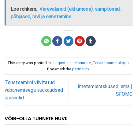
Loe rohkem:
Verevalumid (ekhümoos): sümptomid,
põhjused, ravi ja ennetamine
This entry was posted in
Haiguste ja seisundite
,
Terviseraamatukogu
.
Bookmark the
permalink
.
Tsüsteamiini viivitatud
Imetamisraskused: ema |
vabanemisega suukaudsed
SFOMC
graanulid
VÕIB-OLLA TUNNETE HUVI: