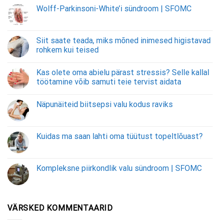
Wolff-Parkinsoni-White’i sündroom | SFOMC
Siit saate teada, miks mõned inimesed higistavad
rohkem kui teised
Kas olete oma abielu pärast stressis? Selle kallal
töötamine võib samuti teie tervist aidata
Näpunäiteid biitsepsi valu kodus raviks
Kuidas ma saan lahti oma tüütust topeltlõuast?
Kompleksne piirkondlik valu sündroom | SFOMC
VÄRSKED KOMMENTAARID