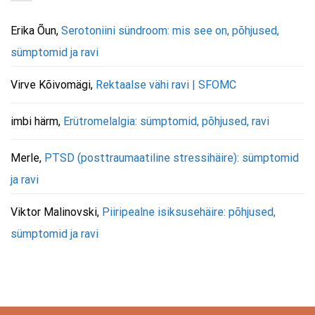
Erika Õun
,
Serotoniini sündroom: mis see on, põhjused,
sümptomid ja ravi
Virve Kõivomägi
,
Rektaalse vähi ravi | SFOMC
imbi härm
,
Erütromelalgia: sümptomid, põhjused, ravi
Merle
,
PTSD (posttraumaatiline stressihäire): sümptomid
ja ravi
Viktor Malinovski
,
Piiripealne isiksusehäire: põhjused,
sümptomid ja ravi