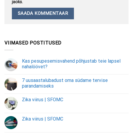
jaoks.
VIIMASED POSTITUSED
Kas pesupesemisvahend põhjustab teie lapsel
nahalöövet?
7 uusaastalubadust oma südame tervise
parandamiseks
Zika viirus | SFOMC
Zika viirus | SFOMC