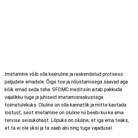
Imetamine võib olla keeruline ja raskendatud protsess
paljudele emadele. Õige toe ja nõustamisega saavad aga
kõik emad seda teha. SFOMC meditsiin aitab pakkuda
vajalikku tuge ja juhiseid imetamisraskustega
toimetulekuks. Oluline on olla kannatlik ja mitte kaotada
lootust, sest imetamine on oluline nii beebi kui ka ema
tervise seisukohast. Lõpuks on oluline, et iga ema teaks,
et ta ei ole üksi ja ta saab abi ning tuge vajadusel.