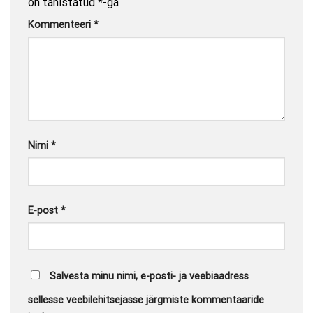
on tähistatud
*
-ga
Kommenteeri
*
Nimi
*
E-post
*
Salvesta minu nimi, e-posti- ja veebiaadress
sellesse veebilehitsejasse järgmiste kommentaaride