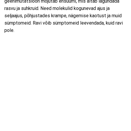
geenimutatsioon mõjutab ensüümi, mis aitab lagundada
rasvu ja suhkruid. Need molekulid kogunevad ajus ja
seljaajus, põhjustades krampe, nägemise kaotust ja muid
sümptomeid. Ravi võib sümptomeid leevendada, kuid ravi
pole.