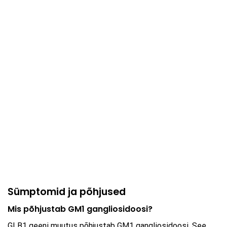
Sümptomid ja põhjused
Mis põhjustab GM1 gangliosidoosi?
GLB1 geeni muutus põhjustab GM1 gangliosidoosi. See