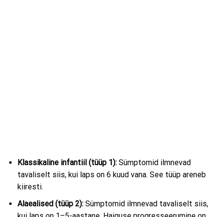
Klassikaline infantiil (tüüp 1):
Sümptomid ilmnevad
tavaliselt siis, kui laps on 6 kuud vana. See tüüp areneb
kiiresti.
Alaealised (tüüp 2):
Sümptomid ilmnevad tavaliselt siis,
kui laps on 1–5-aastane. Haiguse progresseerumine on