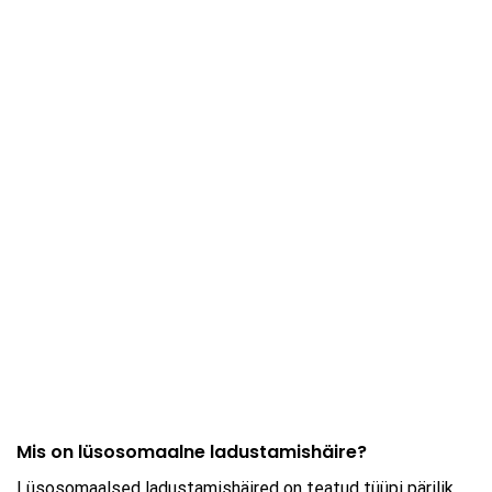
Mis on lüsosomaalne ladustamishäire?
Lüsosomaalsed ladustamishäired on teatud tüüpi pärilik