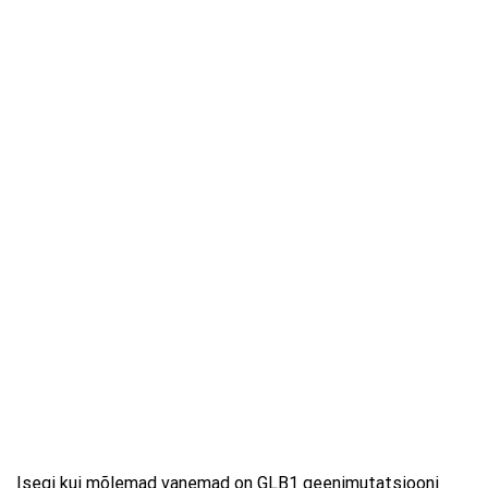
Isegi kui mõlemad vanemad on GLB1 geenimutatsiooni