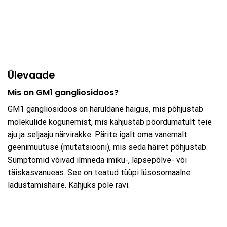
Ülevaade
Mis on GM1 gangliosidoos?
GM1 gangliosidoos on haruldane haigus, mis põhjustab
molekulide kogunemist, mis kahjustab pöördumatult teie
aju ja seljaaju närvirakke. Pärite igalt oma vanemalt
geenimuutuse (mutatsiooni), mis seda häiret põhjustab.
Sümptomid võivad ilmneda imiku-, lapsepõlve- või
täiskasvanueas. See on teatud tüüpi lüsosomaalne
ladustamishäire. Kahjuks pole ravi.