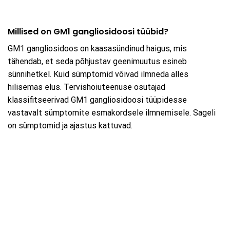
Millised on GM1 gangliosidoosi tüübid?
GM1 gangliosidoos on kaasasündinud haigus, mis
tähendab, et seda põhjustav geenimuutus esineb
sünnihetkel. Kuid sümptomid võivad ilmneda alles
hilisemas elus. Tervishoiuteenuse osutajad
klassifitseerivad GM1 gangliosidoosi tüüpidesse
vastavalt sümptomite esmakordsele ilmnemisele. Sageli
on sümptomid ja ajastus kattuvad.