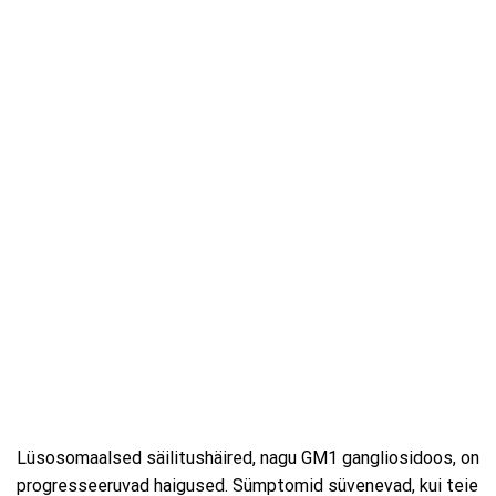
Lüsosomaalsed säilitushäired, nagu GM1 gangliosidoos, on
progresseeruvad haigused. Sümptomid süvenevad, kui teie