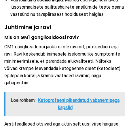
lüsosomaalsete säilitushäirete ensüümide teste osana
vastsündinu tavapärasest hooldusest haiglas.
Juhtimine ja ravi
Mis on GM1 gangliosidoosi ravi?
GM1 gangliosidoosi jaoks ei ole ravimit, protseduuri ega
ravi. Ravi keskendub inimesele iseloomulike sümptomite
minimeerimisele, et parandada elukvaliteeti. Näiteks
võivad krampe leevendada ketogeenne dieet (ketodieet)
epilepsia korral ja krambivastased ravimid, nagu
gabapentiin.
Loe rohkem:
Ketoprofeeni pikendatud vabanemisega
kapslid
Arstiteadlased otsivad aga aktiivselt uusi viise haiguse