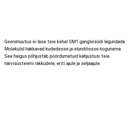
Geenimuutus ei lase teie kehal GM1 gangliosiidi lagundada.
Molekulid hakkavad kudedesse ja elunditesse kogunema.
See haigus põhjustab pöördumatuid kahjustusi teie
närvisüsteemi rakkudele, eriti ajule ja seljaajule.