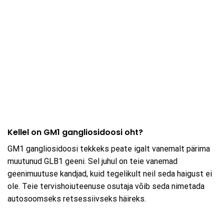
Kellel on GM1 gangliosidoosi oht?
GM1 gangliosidoosi tekkeks peate igalt vanemalt pärima
muutunud GLB1 geeni. Sel juhul on teie vanemad
geenimuutuse kandjad, kuid tegelikult neil seda haigust ei
ole. Teie tervishoiuteenuse osutaja võib seda nimetada
autosoomseks retsessiivseks häireks.