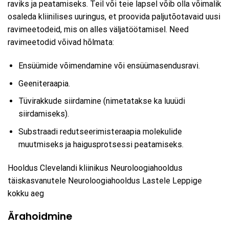
raviks ja peatamiseks. Teil või teie lapsel võib olla võimalik
osaleda kliinilises uuringus, et proovida paljutõotavaid uusi
ravimeetodeid, mis on alles väljatöötamisel. Need
ravimeetodid võivad hõlmata:
Ensüümide võimendamine või ensüümasendusravi.
Geeniteraapia.
Tüvirakkude siirdamine (nimetatakse ka luuüdi
siirdamiseks).
Substraadi redutseerimisteraapia molekulide
muutmiseks ja haigusprotsessi peatamiseks.
Hooldus Clevelandi kliinikus Neuroloogiahooldus
täiskasvanutele Neuroloogiahooldus Lastele Leppige
kokku aeg
Ärahoidmine