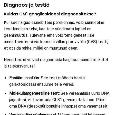
Diagnoos ja testid
Kuidas GM1 gangliosidoosi diagnoositakse?
Kui see haigus esineb teie perekonnas, võib sünnieelne
test kindlaks teha, kas teie sündimata lapsel on
geenimuutus. Tulevane ema võib teha geneetilise
amniotsenteesi või koorioni villus proovivõtu (CVS) testi,
et otsida rakke, millel on muutunud geen.
Need testid võivad diagnoosida haigusseisundit imikutel
ja täiskasvanutel:
Ensüümi analüüs:
See test mõõdab beeta-
galaktosidaasi ensüüme teie veres.
Molekulaargeneetiline test:
See vereanalüüs uurib DNA
järjestusi, et tuvastada GLB1 geenimutatsioon. Pärid
oma DNA (desoksüribonukleiinhappe) oma vanematelt.
Vastsündinu sõeluuringud:
Mõned osariigid hõlmavad