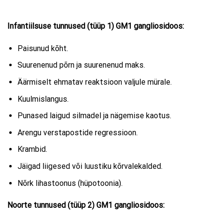
Infantiilsuse tunnused (tüüp 1)
GM1 gangliosidoos:
Paisunud kõht.
Suurenenud põrn ja suurenenud maks.
Äärmiselt ehmatav reaktsioon valjule mürale.
Kuulmislangus.
Punased laigud silmadel ja nägemise kaotus.
Arengu verstapostide regressioon.
Krambid.
Jäigad liigesed või luustiku kõrvalekalded.
Nõrk lihastoonus (hüpotoonia).
Noorte tunnused (tüüp 2)
GM1 gangliosidoos: