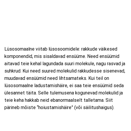
Lüsosomaalne viitab lüsosoomidele: rakkude väikesed
komponendid, mis sisaldavad ensüüme. Need ensüümid
aitavad teie kehal lagundada suuri molekule, nagu rasvad ja
suhkrud. Kui need suured molekulid rakkudesse sisenevad,
muudavad ensüümid need lihtsamateks. Kui teil on
lüsosomaalne ladustamishäire, ei saa teie ensüümid seda
ülesannet täita. Selle tulemusena kogunevad molekulid ja
teie keha hakkab neid ebanormaalselt talletama. Siit
pärineb mõiste “hoiustamishäire” (või säilitushaigus).