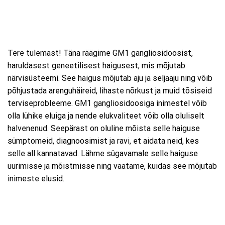
Tere tulemast! Täna räägime GM1 gangliosidoosist,
haruldasest geneetilisest haigusest, mis mõjutab
närvisüsteemi. See haigus mõjutab aju ja seljaaju ning võib
põhjustada arenguhäireid, lihaste nõrkust ja muid tõsiseid
terviseprobleeme. GM1 gangliosidoosiga inimestel võib
olla lühike eluiga ja nende elukvaliteet võib olla oluliselt
halvenenud. Seepärast on oluline mõista selle haiguse
sümptomeid, diagnoosimist ja ravi, et aidata neid, kes
selle all kannatavad. Lähme sügavamale selle haiguse
uurimisse ja mõistmisse ning vaatame, kuidas see mõjutab
inimeste elusid.