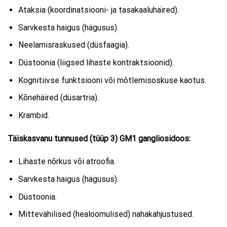
Ataksia (koordinatsiooni- ja tasakaaluhäired).
Sarvkesta haigus (hägusus).
Neelamisraskused (düsfaagia).
Düstoonia (liigsed lihaste kontraktsioonid).
Kognitiivse funktsiooni või mõtlemisoskuse kaotus.
Kõnehäired (düsartria).
Krambid.
Täiskasvanu tunnused (tüüp 3)
GM1 gangliosidoos:
Lihaste nõrkus või atroofia.
Sarvkesta haigus (hägusus).
Düstoonia.
Mittevähilised (healoomulised) nahakahjustused.