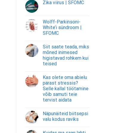
Zika viirus | SFOMC
Wolff-Parkinsoni-
White’i sündroom |
SFOMC
Siit saate teada, miks
mõned inimesed
higistavad rohkem kui
teised
Kas olete oma abielu
pärast stressis?
Selle kallal töötamine
võib samuti teie
tervist aidata
Näpunäiteid biitsepsi
valu kodus raviks
Kuidas ma saan lahti