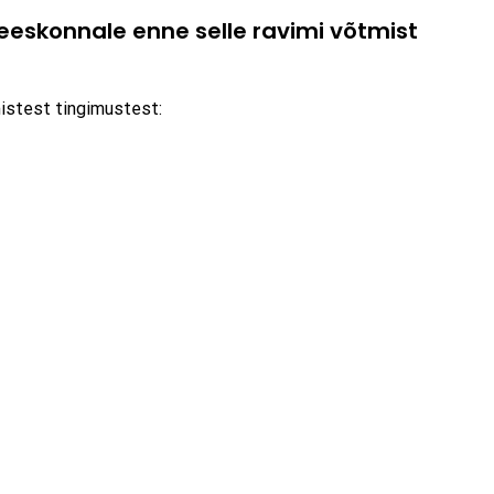
skonnale enne selle ravimi võtmist
mistest tingimustest: