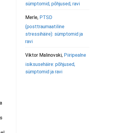
sümptomid, põhjused, ravi
Merle
,
PTSD
(posttraumaatiline
stressihäire): sümptomid ja
ravi
Viktor Malinovski
,
Piiripealne
isiksusehäire: põhjused,
sümptomid ja ravi
a
os
el.