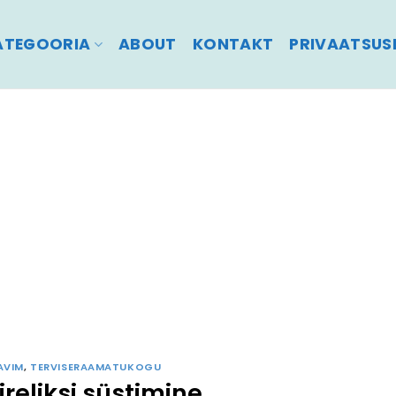
ATEGOORIA
ABOUT
KONTAKT
PRIVAATSUSP
AVIM
,
TERVISERAAMATUKOGU
reliksi süstimine