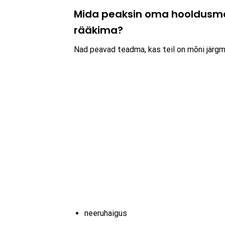
Mida peaksin oma hooldusmee
rääkima?
Nad peavad teadma, kas teil on mõni järg
neeruhaigus