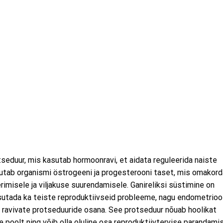
otseduur, mis kasutab hormoonravi, et aidata reguleerida naiste
utab organismi östrogeeni ja progesterooni taset, mis omakord
rimisele ja viljakuse suurendamisele. Ganireliksi süstimine on
kasutada ka teiste reproduktiivseid probleeme, nagu endometrio
 ravivate protseduuride osana. See protseduur nõuab hoolikat
e poolt ning võib olla oluline osa reproduktiivtervise parandamis