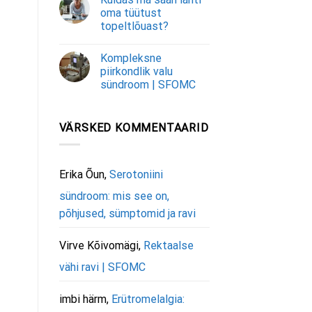
oma tüütust
topeltlõuast?
Kompleksne
piirkondlik valu
sündroom | SFOMC
VÄRSKED KOMMENTAARID
Erika Õun
,
Serotoniini
sündroom: mis see on,
põhjused, sümptomid ja ravi
Virve Kõivomägi
,
Rektaalse
vähi ravi | SFOMC
imbi härm
,
Erütromelalgia: