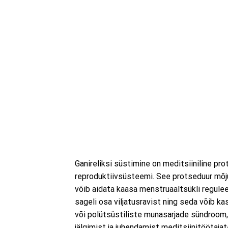
Ganireliksi süstimine on meditsiiniline pr
reproduktiivsüsteemi. See protseduur mõj
võib aidata kaasa menstruaaltsükli regulee
sageli osa viljatusravist ning seda võib 
või polütsüstiliste munasarjade sündroom,
jälgimist ja juhendamist meditsiinitöötajat