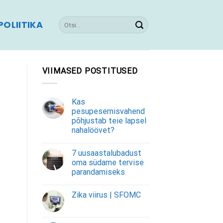
OLIITIKA
VIIMASED POSTITUSED
Kas
pesupesemisvahend
põhjustab teie lapsel
nahalöövet?
7 uusaastalubadust
oma südame tervise
parandamiseks
Zika viirus | SFOMC