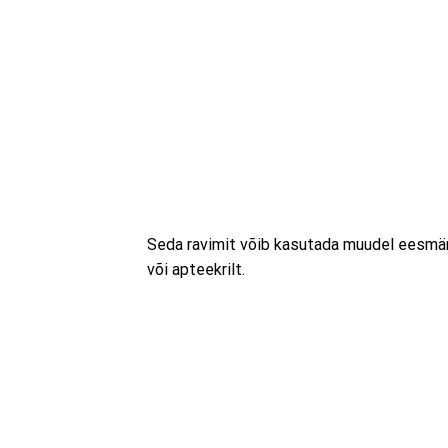
Seda ravimit võib kasutada muudel eesmärk
või apteekrilt.