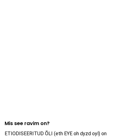
Mis see ravim on?
ETIODISEERITUD ÕLI (eth EYE oh dyzd oyl) on