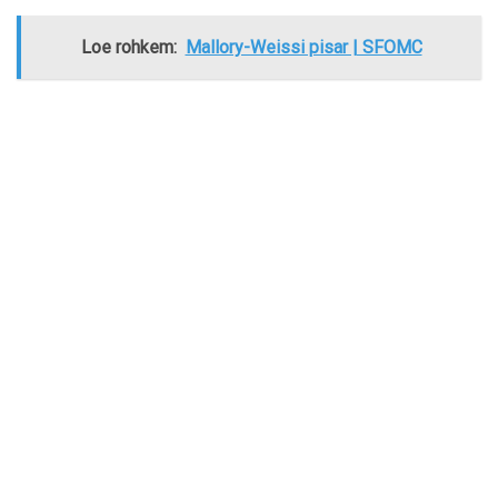
Loe rohkem:
Mallory-Weissi pisar | SFOMC