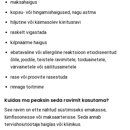
maksahaigus
kopsu- või hingamishaigused, nagu astma
hiljutine või käimasolev kiiritusravi
raskelt vigastada
kilpnäärme haigus
ebatavaline või allergiline reaktsioon etiodiseeritud
õlile, joodile, teistele ravimitele, toiduainetele,
värvainetele või säilitusainetele
rase või proovite rasestuda
rinnaga toitmine
Kuidas ma peaksin seda ravimit kasutama?
See ravim on ette nähtud süstimiseks emakasse,
lümfisoonesse või maksaarterisse. Seda annab
tervishoiutöötaja haiglas või kliinikus.