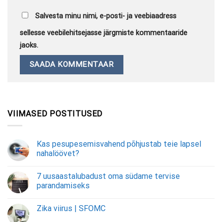
Salvesta minu nimi, e-posti- ja veebiaadress
sellesse veebilehitsejasse järgmiste kommentaaride
jaoks.
VIIMASED POSTITUSED
Kas pesupesemisvahend põhjustab teie lapsel
nahalöövet?
7 uusaastalubadust oma südame tervise
parandamiseks
Zika viirus | SFOMC