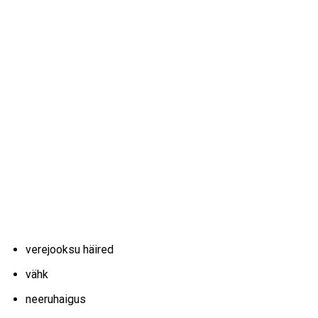
verejooksu häired
vähk
neeruhaigus