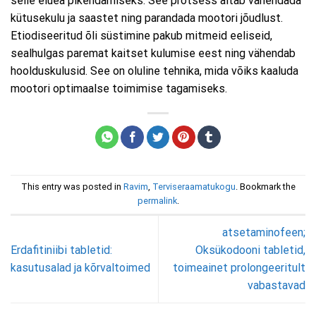
selle eluea pikendamiseks. See protsess aitab vähendada
kütusekulu ja saastet ning parandada mootori jõudlust.
Etiodiseeritud õli süstimine pakub mitmeid eeliseid,
sealhulgas paremat kaitset kulumise eest ning vähendab
hoolduskulusid. See on oluline tehnika, mida võiks kaaluda
mootori optimaalse toimimise tagamiseks.
This entry was posted in
Ravim
,
Terviseraamatukogu
. Bookmark the
permalink
.
atsetaminofeen;
Erdafitiniibi tabletid:
Oksükodooni tabletid,
kasutusalad ja kõrvaltoimed
toimeainet prolongeeritult
vabastavad