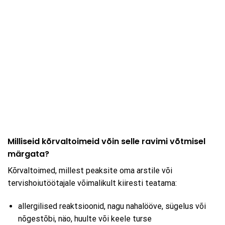
Milliseid kõrvaltoimeid võin selle ravimi võtmisel
märgata?
Kõrvaltoimed, millest peaksite oma arstile või
tervishoiutöötajale võimalikult kiiresti teatama:
allergilised reaktsioonid, nagu nahalööve, sügelus või
nõgestõbi, näo, huulte või keele turse