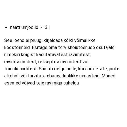
naatriumjodiid I-131
See loend ei pruugi kirjeldada kõiki võimalikke
koostoimeid. Esitage oma tervishoiuteenuse osutajale
nimekiri kõigist kasutatavatest ravimitest,
ravimtaimedest, retseptita ravimitest või
toidulisanditest. Samuti öelge neile, kui suitsetate, joote
alkoholi või tarvitate ebaseaduslikke uimasteid. Mõned
esemed võivad teie ravimiga suhelda.