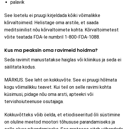
palavik
See loetelu ei pruugi kirjeldada kõiki võimalikke
kõrvaltoimeid. Helistage oma arstile, et saada
meditsiinilist nõu kõrvaltoimete kohta. Kõrvaltoimetest
võite teatada FDA-le numbril 1-800-FDA-1088.
Kus ma peaksin oma ravimeid hoidma?
Seda ravimit manustatakse haiglas või kliinikus ja seda ei
säilitata kodus.
MÄRKUS. See leht on kokkuvõte. See ei pruugi hõlmata
kogu võimalikku teavet. Kui teil on selle ravimi kohta
küsimusi, pidage nõu oma arsti, apteekri või
tervishoiuteenuse osutajaga.
Kokkuvõtteks võib öelda, et etiodiseeritud õli süstimine
on oluline meetod mootori tõhususe parandamiseks ja