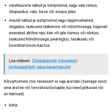
verehüüvete nähud ja sümptomid, nagu valu rinnus;
õhupuudus; valu, turse või soojus jalas
insuldi nähud ja sümptomid nagu nägemishäired;
segadus; raskused rääkimise või mõistmisega; tugevad
peavalud; äkiline näo, käe või jala tuimus või nõrkus;
raskused kõndimisega; pearinglus; tasakaalu või
koordinatsiooni kaotus
Loe rohkem:
Disopüramiidi toimeainet
prolongeeritult vabastavad kapslid
Kõrvaltoimed, mis tavaliselt ei vaja arstiabi (teatage neist
oma arstile või tervishoiutöötajale, kui need jätkuvad või
on häirivad):
köha