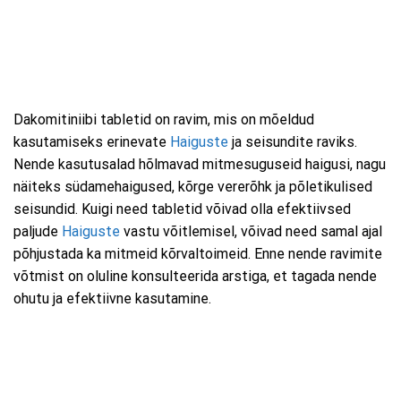
Dakomitiniibi tabletid on ravim, mis on mõeldud
kasutamiseks erinevate
Haiguste
ja seisundite raviks.
Nende kasutusalad hõlmavad mitmesuguseid haigusi, nagu
näiteks südamehaigused, kõrge vererõhk ja põletikulised
seisundid. Kuigi need tabletid võivad olla efektiivsed
paljude
Haiguste
vastu võitlemisel, võivad need samal ajal
põhjustada ka mitmeid kõrvaltoimeid. Enne nende ravimite
võtmist on oluline konsulteerida arstiga, et tagada nende
ohutu ja efektiivne kasutamine.