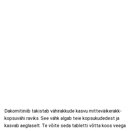
Dakomitiniib takistab vähirakkude kasvu mitteväikerakk-
kopsuvähi raviks. See vähk algab teie kopsukudedest ja
kasvab aeglaselt. Te võite seda tabletti võtta koos veega