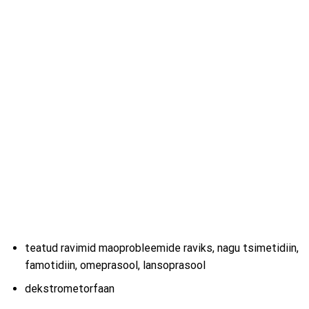
teatud ravimid maoprobleemide raviks, nagu tsimetidiin,
famotidiin, omeprasool, lansoprasool
dekstrometorfaan