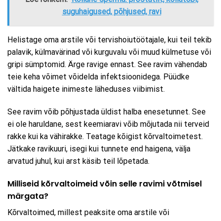
suguhaigused, põhjused, ravi
Helistage oma arstile või tervishoiutöötajale, kui teil tekib
palavik, külmavärinad või kurguvalu või muud külmetuse või
gripi sümptomid. Ärge ravige ennast. See ravim vähendab
teie keha võimet võidelda infektsioonidega. Püüdke
vältida haigete inimeste läheduses viibimist.
See ravim võib põhjustada üldist halba enesetunnet. See
ei ole haruldane, sest keemiaravi võib mõjutada nii terveid
rakke kui ka vähirakke. Teatage kõigist kõrvaltoimetest.
Jätkake ravikuuri, isegi kui tunnete end haigena, välja
arvatud juhul, kui arst käsib teil lõpetada.
Milliseid kõrvaltoimeid võin selle ravimi võtmisel
märgata?
Kõrvaltoimed, millest peaksite oma arstile või