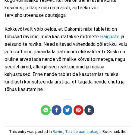
kogu võimalikku teavet. Kui teil on selle ravimi kohta
küsimusi, pidage nõu oma arsti, apteekri või
tervishoiuteenuse osutajaga.
Kokkuvõtvalt võib öelda, et Dakomitiniibi tabletid on
tõhusad ravimid, mida kasutatakse mitmete
Haiguste
ja
seisundite raviks. Need aitavad vähendada põletikku, valu
ja turset ning parandada patsiendi elukvaliteeti. Siiski on
oluline arvestada nende võimalike kõrvaltoimetega, nagu
seedehäired, allergilised reaktsioonid ja maksa
kahjustused. Enne nende tabletide kasutamist tuleks
kindlasti konsulteerida arstiga, et tagada nende ohutu ja
tõhus kasutamine.
This entry was posted in
Ravim
,
Terviseraamatukogu
. Bookmark the