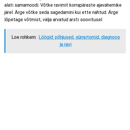
alati samamoodi. Võtke ravimit korrapäraste ajavahemike
järel. Ärge võtke seda sagedamini kui ette nähtud. Ärge
lõpetage võtmist, välja arvatud arsti soovitusel.
Loe rohkem:
Löögid: põhjused, sümptomid, diagnoos
ja ravi