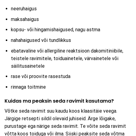
neeruhaigus
maksahaigus
kopsu- või hingamishaigused, nagu astma
nahahaigused või tundlikkus
ebatavaline või allergiline reaktsioon dakomitiniibile,
teistele ravimitele, toiduainetele, värvainetele või
säilitusainetele
rase või proovite rasestuda
rinnaga toitmine
Kuidas ma peaksin seda ravimit kasutama?
Võtke seda ravimit suu kaudu koos klaasitäie veega.
Järgige retsepti sildil olevaid juhiseid. Ärge lõigake,
purustage ega närige seda ravimit. Te võite seda ravimit
võtta koos toiduga või ilma. Siiski peaksite seda võtma