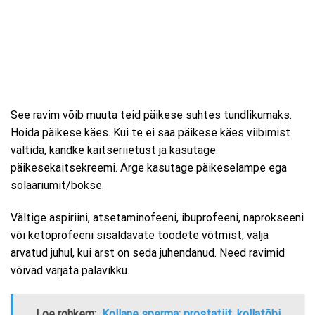
See ravim võib muuta teid päikese suhtes tundlikumaks.
Hoida päikese käes. Kui te ei saa päikese käes viibimist
vältida, kandke kaitseriietust ja kasutage
päikesekaitsekreemi. Ärge kasutage päikeselampe ega
solaariumit/bokse.
Vältige aspiriini, atsetaminofeeni, ibuprofeeni, naprokseeni
või ketoprofeeni sisaldavate toodete võtmist, välja
arvatud juhul, kui arst on seda juhendanud. Need ravimid
võivad varjata palavikku.
Loe rohkem:
Kollane sperma: prostatiit, kollatõbi,