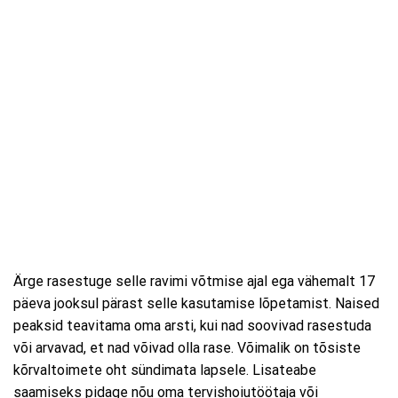
Ärge rasestuge selle ravimi võtmise ajal ega vähemalt 17
päeva jooksul pärast selle kasutamise lõpetamist. Naised
peaksid teavitama oma arsti, kui nad soovivad rasestuda
või arvavad, et nad võivad olla rase. Võimalik on tõsiste
kõrvaltoimete oht sündimata lapsele. Lisateabe
saamiseks pidage nõu oma tervishoiutöötaja või