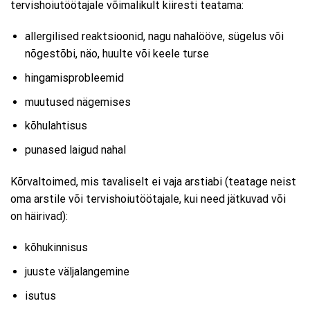
tervishoiutöötajale võimalikult kiiresti teatama:
allergilised reaktsioonid, nagu nahalööve, sügelus või
nõgestõbi, näo, huulte või keele turse
hingamisprobleemid
muutused nägemises
kõhulahtisus
punased laigud nahal
Kõrvaltoimed, mis tavaliselt ei vaja arstiabi (teatage neist
oma arstile või tervishoiutöötajale, kui need jätkuvad või
on häirivad):
kõhukinnisus
juuste väljalangemine
isutus