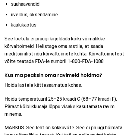
suuhaavandid
iiveldus, oksendamine
kaalukaotus
See loetelu ei pruugi kirjeldada kõiki võimalikke
kõrvaltoimeid. Helistage oma arstile, et saada
meditsiinilist nõu kõrvaltoimete kohta. Kõrvaltoimetest
võite teatada FDA-le numbril 1-800-FDA-1088.
Kus ma peaksin oma ravimeid hoidma?
Hoida lastele kättesaamatus kohas.
Hoida temperatuuril 25–25 kraadi C (68–77 kraadi F).
Pärast kõlblikkusaja lõppu visake kasutamata ravim
minema.
MÄRKUS. See leht on kokkuvõte. See ei pruugi hõlmata