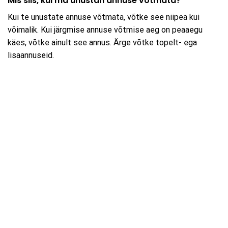
Mis siis, kui ma unustan annuse võtmata?
Kui te unustate annuse võtmata, võtke see niipea kui
võimalik. Kui järgmise annuse võtmise aeg on peaaegu
käes, võtke ainult see annus. Ärge võtke topelt- ega
lisaannuseid.