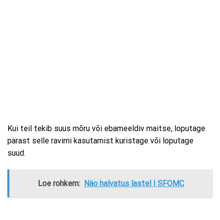
Kui teil tekib suus mõru või ebameeldiv maitse, loputage
pärast selle ravimi kasutamist kuristage või loputage
suud.
Loe rohkem:
Näo halvatus lastel | SFOMC