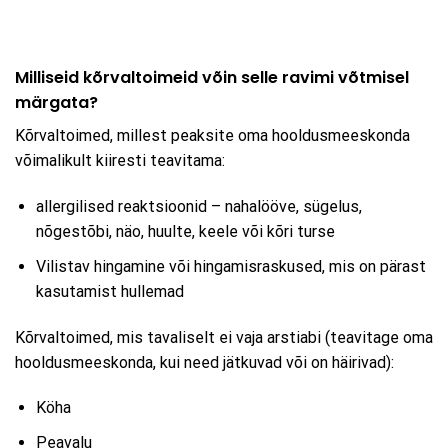
Milliseid kõrvaltoimeid võin selle ravimi võtmisel
märgata?
Kõrvaltoimed, millest peaksite oma hooldusmeeskonda
võimalikult kiiresti teavitama:
allergilised reaktsioonid – nahalööve, sügelus,
nõgestõbi, näo, huulte, keele või kõri turse
Vilistav hingamine või hingamisraskused, mis on pärast
kasutamist hullemad
Kõrvaltoimed, mis tavaliselt ei vaja arstiabi (teavitage oma
hooldusmeeskonda, kui need jätkuvad või on häirivad):
Köha
Peavalu