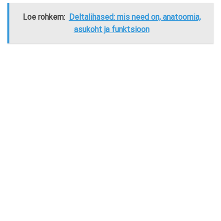
Loe rohkem:
Deltalihased: mis need on, anatoomia,
asukoht ja funktsioon