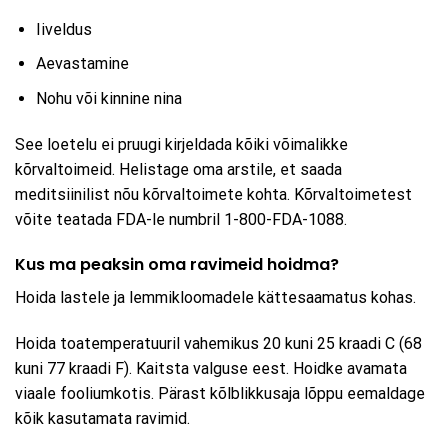
Iiveldus
Aevastamine
Nohu või kinnine nina
See loetelu ei pruugi kirjeldada kõiki võimalikke
kõrvaltoimeid. Helistage oma arstile, et saada
meditsiinilist nõu kõrvaltoimete kohta. Kõrvaltoimetest
võite teatada FDA-le numbril 1-800-FDA-1088.
Kus ma peaksin oma ravimeid hoidma?
Hoida lastele ja lemmikloomadele kättesaamatus kohas.
Hoida toatemperatuuril vahemikus 20 kuni 25 kraadi C (68
kuni 77 kraadi F). Kaitsta valguse eest. Hoidke avamata
viaale fooliumkotis. Pärast kõlblikkusaja lõppu eemaldage
kõik kasutamata ravimid.