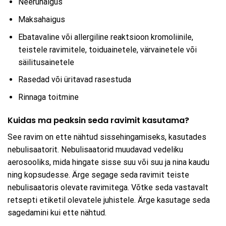
Neeruhaigus
Maksahaigus
Ebatavaline või allergiline reaktsioon kromoliinile,
teistele ravimitele, toiduainetele, värvainetele või
säilitusainetele
Rasedad või üritavad rasestuda
Rinnaga toitmine
Kuidas ma peaksin seda ravimit kasutama?
See ravim on ette nähtud sissehingamiseks, kasutades
nebulisaatorit. Nebulisaatorid muudavad vedeliku
aerosooliks, mida hingate sisse suu või suu ja nina kaudu
ning kopsudesse. Ärge segage seda ravimit teiste
nebulisaatoris olevate ravimitega. Võtke seda vastavalt
retsepti etiketil olevatele juhistele. Ärge kasutage seda
sagedamini kui ette nähtud.