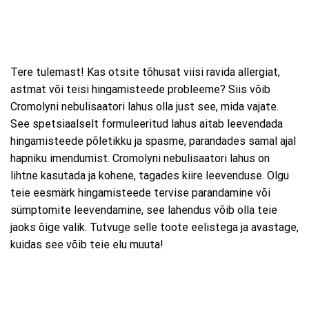
Tere tulemast! Kas otsite tõhusat viisi ravida allergiat,
astmat või teisi hingamisteede probleeme? Siis võib
Cromolyni nebulisaatori lahus olla just see, mida vajate.
See spetsiaalselt formuleeritud lahus aitab leevendada
hingamisteede põletikku ja spasme, parandades samal ajal
hapniku imendumist. Cromolyni nebulisaatori lahus on
lihtne kasutada ja kohene, tagades kiire leevenduse. Olgu
teie eesmärk hingamisteede tervise parandamine või
sümptomite leevendamine, see lahendus võib olla teie
jaoks õige valik. Tutvuge selle toote eelistega ja avastage,
kuidas see võib teie elu muuta!