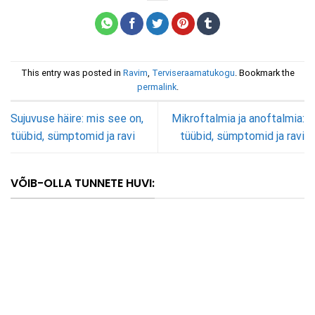
This entry was posted in
Ravim
,
Terviseraamatukogu
. Bookmark the
permalink
.
Sujuvuse häire: mis see on,
Mikroftalmia ja anoftalmia:
tüübid, sümptomid ja ravi
tüübid, sümptomid ja ravi
VÕIB-OLLA TUNNETE HUVI: