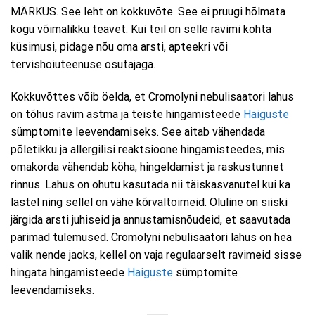
MÄRKUS. See leht on kokkuvõte. See ei pruugi hõlmata
kogu võimalikku teavet. Kui teil on selle ravimi kohta
küsimusi, pidage nõu oma arsti, apteekri või
tervishoiuteenuse osutajaga.
Kokkuvõttes võib öelda, et Cromolyni nebulisaatori lahus
on tõhus ravim astma ja teiste hingamisteede
Haiguste
sümptomite leevendamiseks. See aitab vähendada
põletikku ja allergilisi reaktsioone hingamisteedes, mis
omakorda vähendab köha, hingeldamist ja raskustunnet
rinnus. Lahus on ohutu kasutada nii täiskasvanutel kui ka
lastel ning sellel on vähe kõrvaltoimeid. Oluline on siiski
järgida arsti juhiseid ja annustamisnõudeid, et saavutada
parimad tulemused. Cromolyni nebulisaatori lahus on hea
valik nende jaoks, kellel on vaja regulaarselt ravimeid sisse
hingata hingamisteede
Haiguste
sümptomite
leevendamiseks.