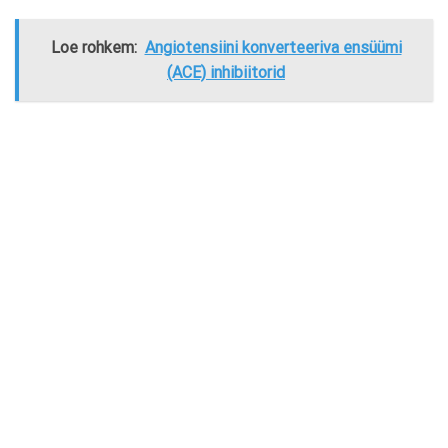
Loe rohkem:
Angiotensiini konverteeriva ensüümi
(ACE) inhibiitorid