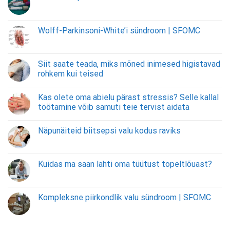
Wolff-Parkinsoni-White’i sündroom | SFOMC
Siit saate teada, miks mõned inimesed higistavad
rohkem kui teised
Kas olete oma abielu pärast stressis? Selle kallal
töötamine võib samuti teie tervist aidata
Näpunäiteid biitsepsi valu kodus raviks
Kuidas ma saan lahti oma tüütust topeltlõuast?
Kompleksne piirkondlik valu sündroom | SFOMC