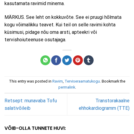
kasutamata ravimid minema.
MÄRKUS. See leht on kokkuvõte. See ei pruugi hõlmata
kogu võimalikku teavet. Kui teil on selle ravimi kohta
küsimusi, pidage nõu oma arsti, apteekri või
tervishoiuteenuse osutajaga.
This entry was posted in
Ravim
,
Terviseraamatukogu
. Bookmark the
permalink
.
Retsept: munavaba Tofu
Transtorakaalne
salativõileib
ehhokardiogramm (TTE)
VÕIB-OLLA TUNNETE HUVI: