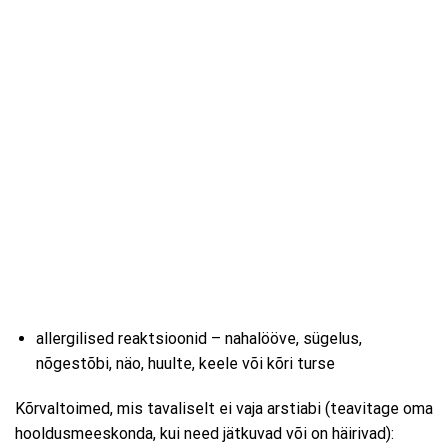
allergilised reaktsioonid – nahalööve, sügelus,
nõgestõbi, näo, huulte, keele või kõri turse
Kõrvaltoimed, mis tavaliselt ei vaja arstiabi (teavitage oma
hooldusmeeskonda, kui need jätkuvad või on häirivad):