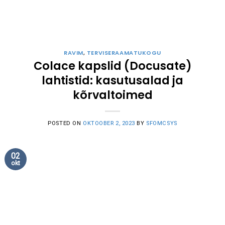
RAVIM
,
TERVISERAAMATUKOGU
Colace kapslid (Docusate)
lahtistid: kasutusalad ja
kõrvaltoimed
POSTED ON
OKTOOBER 2, 2023
BY
SFOMCSYS
02
okt