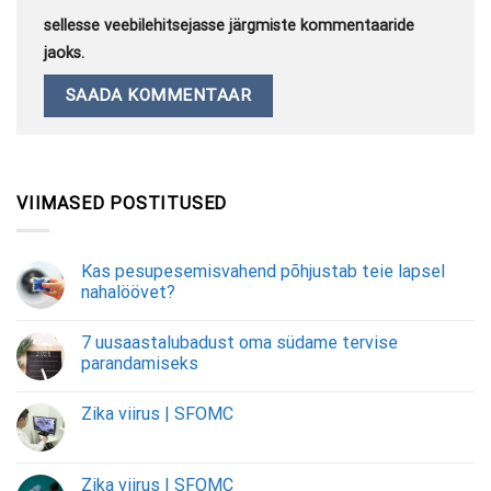
sellesse veebilehitsejasse järgmiste kommentaaride
jaoks.
VIIMASED POSTITUSED
Kas pesupesemisvahend põhjustab teie lapsel
nahalöövet?
7 uusaastalubadust oma südame tervise
parandamiseks
Zika viirus | SFOMC
Zika viirus | SFOMC