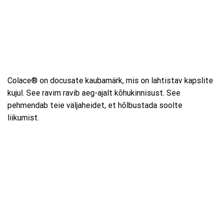
Colace® on docusate kaubamärk, mis on lahtistav kapslite
kujul. See ravim ravib aeg-ajalt kõhukinnisust. See
pehmendab teie väljaheidet, et hõlbustada soolte
liikumist.