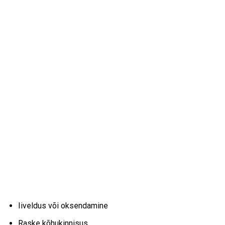
Iiveldus või oksendamine
Raske kõhukinnisus