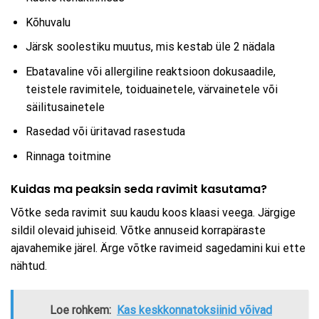
Kõhuvalu
Järsk soolestiku muutus, mis kestab üle 2 nädala
Ebatavaline või allergiline reaktsioon dokusaadile,
teistele ravimitele, toiduainetele, värvainetele või
säilitusainetele
Rasedad või üritavad rasestuda
Rinnaga toitmine
Kuidas ma peaksin seda ravimit kasutama?
Võtke seda ravimit suu kaudu koos klaasi veega. Järgige
sildil olevaid juhiseid. Võtke annuseid korrapäraste
ajavahemike järel. Ärge võtke ravimeid sagedamini kui ette
nähtud.
Loe rohkem:
Kas keskkonnatoksiinid võivad