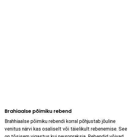
Brahiaalse põimiku rebend
Brahhiaalse põimiku rebendi korral põhjustab jõuline
venitus närvi kas osaliselt või täielikult rebenemise. See
on tõsisem vigastus kui neuropraksia. Rebendid võivad