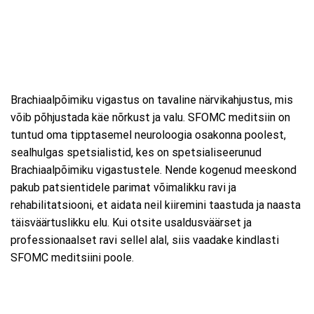
Brachiaalpõimiku vigastus on tavaline närvikahjustus, mis
võib põhjustada käe nõrkust ja valu. SFOMC meditsiin on
tuntud oma tipptasemel neuroloogia osakonna poolest,
sealhulgas spetsialistid, kes on spetsialiseerunud
Brachiaalpõimiku vigastustele. Nende kogenud meeskond
pakub patsientidele parimat võimalikku ravi ja
rehabilitatsiooni, et aidata neil kiiremini taastuda ja naasta
täisväärtuslikku elu. Kui otsite usaldusväärset ja
professionaalset ravi sellel alal, siis vaadake kindlasti
SFOMC meditsiini poole.