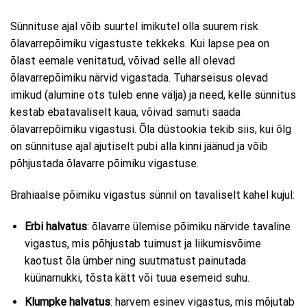
Sünnituse ajal võib suurtel imikutel olla suurem risk
õlavarrepõimiku vigastuste tekkeks. Kui lapse pea on
õlast eemale venitatud, võivad selle all olevad
õlavarrepõimiku närvid vigastada. Tuharseisus olevad
imikud (alumine ots tuleb enne välja) ja need, kelle sünnitus
kestab ebatavaliselt kaua, võivad samuti saada
õlavarrepõimiku vigastusi. Õla düstookia tekib siis, kui õlg
on sünnituse ajal ajutiselt pubi alla kinni jäänud ja võib
põhjustada õlavarre põimiku vigastuse.
Brahiaalse põimiku vigastus sünnil on tavaliselt kahel kujul:
Erbi halvatus
: õlavarre ülemise põimiku närvide tavaline
vigastus, mis põhjustab tuimust ja liikumisvõime
kaotust õla ümber ning suutmatust painutada
küünarnukki, tõsta kätt või tuua esemeid suhu.
Klumpke halvatus
: harvem esinev vigastus, mis mõjutab