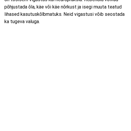
põhjustada õla, käe või käe nõrkust ja isegi muuta teatud
lihased kasutuskõlbmatuks. Neid vigastusi võib seostada
ka tugeva valuga.