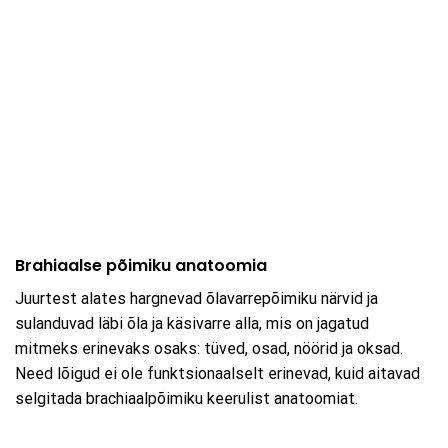
Brahiaalse põimiku anatoomia
Juurtest alates hargnevad õlavarrepõimiku närvid ja
sulanduvad läbi õla ja käsivarre alla, mis on jagatud
mitmeks erinevaks osaks: tüved, osad, nöörid ja oksad.
Need lõigud ei ole funktsionaalselt erinevad, kuid aitavad
selgitada brachiaalpõimiku keerulist anatoomiat.