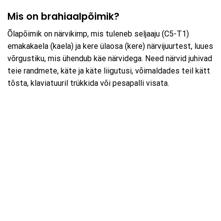
Mis on brahiaalpõimik?
Õlapõimik on närvikimp, mis tuleneb seljaaju (C5-T1)
emakakaela (kaela) ja kere ülaosa (kere) närvijuurtest, luues
võrgustiku, mis ühendub käe närvidega. Need närvid juhivad
teie randmete, käte ja käte liigutusi, võimaldades teil kätt
tõsta, klaviatuuril trükkida või pesapalli visata.