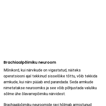
Brachiaalpõimiku neuroom
Mõnikord, kui närvikude on vigastatud, näiteks
operatsiooni ajal tekkinud sisselõike tõttu, võib tekkida
armkude, kui närv püüab end parandada. Seda armkude
nimetatakse neuroomiks ja see võib põhjustada valuliku
sõlme ühe õlavarrepõimiku närvidest.
Brachiaalpõimiku neuroomide ravi hõlmab armistunud