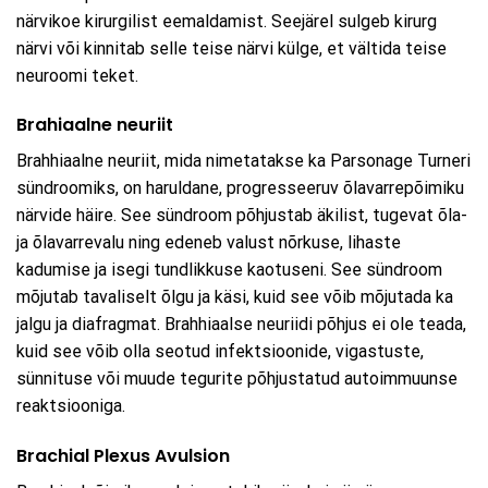
närvikoe kirurgilist eemaldamist. Seejärel sulgeb kirurg
närvi või kinnitab selle teise närvi külge, et vältida teise
neuroomi teket.
Brahiaalne neuriit
Brahhiaalne neuriit, mida nimetatakse ka Parsonage Turneri
sündroomiks, on haruldane, progresseeruv õlavarrepõimiku
närvide häire. See sündroom põhjustab äkilist, tugevat õla-
ja õlavarrevalu ning edeneb valust nõrkuse, lihaste
kadumise ja isegi tundlikkuse kaotuseni. See sündroom
mõjutab tavaliselt õlgu ja käsi, kuid see võib mõjutada ka
jalgu ja diafragmat. Brahhiaalse neuriidi põhjus ei ole teada,
kuid see võib olla seotud infektsioonide, vigastuste,
sünnituse või muude tegurite põhjustatud autoimmuunse
reaktsiooniga.
Brachial Plexus Avulsion