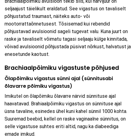
Brachiaalpõimiku avulsioon tekib siis, kui närvijuur on
seljaajust täielikult eraldatud. See vigastus on tavaliselt
põhjustatud traumast, näiteks auto- või
mootorrattaõnnetusest. Tõsisemad kui rebendid
põhjustavad avulsioonid sageli tugevat valu. Kuna juurt on
raske ja tavaliselt võimatu tagasi seljaaju külge kinnitada,
võivad avulsioonid põhjustada püsivat nõrkust, halvatust ja
enesetunde kaotust.
Brachiaalpõimiku vigastuste põhjused
Õlapõimiku vigastus sünni ajal (sünnitusabi
õlavarre põimiku vigastus)
Imikutel on õlapõimiku õlavarre närvid sünnituse ajal
haavatavad. Brahiaalpõimiku vigastus on sünnituse ajal
üsna tavaline, esinedes ühel kuni kahel sünnil 1000 kohta.
Suuremad beebid, kellel on raske vaginaalne sünnitus, on
selle vigastuse suhtes eriti altid, nagu ka diabeediga
emade imikud.