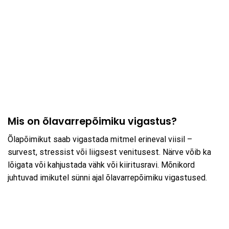
Mis on õlavarrepõimiku vigastus?
Õlapõimikut saab vigastada mitmel erineval viisil –
survest, stressist või liigsest venitusest. Närve võib ka
lõigata või kahjustada vähk või kiiritusravi. Mõnikord
juhtuvad imikutel sünni ajal õlavarrepõimiku vigastused.