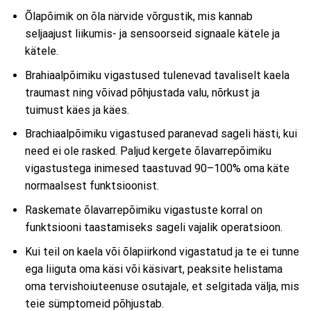
Õlapõimik on õla närvide võrgustik, mis kannab
seljaajust liikumis- ja sensoorseid signaale kätele ja
kätele.
Brahiaalpõimiku vigastused tulenevad tavaliselt kaela
traumast ning võivad põhjustada valu, nõrkust ja
tuimust käes ja käes.
Brachiaalpõimiku vigastused paranevad sageli hästi, kui
need ei ole rasked. Paljud kergete õlavarrepõimiku
vigastustega inimesed taastuvad 90–100% oma käte
normaalsest funktsioonist.
Raskemate õlavarrepõimiku vigastuste korral on
funktsiooni taastamiseks sageli vajalik operatsioon.
Kui teil on kaela või õlapiirkond vigastatud ja te ei tunne
ega liiguta oma käsi või käsivart, peaksite helistama
oma tervishoiuteenuse osutajale, et selgitada välja, mis
teie sümptomeid põhjustab.