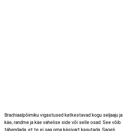
Brachiaalpõimiku vigastused katkestavad kogu seljaaju ja
käe, randme ja käe vahelise side või selle osad. See võib
tähendada, et te ei saa oma käsivart kasutada. Sageli