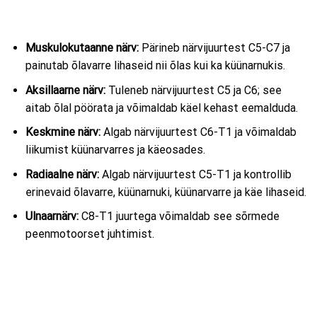
Muskulokutaanne närv:
Pärineb närvijuurtest C5-C7 ja
painutab õlavarre lihaseid nii õlas kui ka küünarnukis.
Aksillaarne närv:
Tuleneb närvijuurtest C5 ja C6; see
aitab õlal pöörata ja võimaldab käel kehast eemalduda.
Keskmine närv:
Algab närvijuurtest C6-T1 ja võimaldab
liikumist küünarvarres ja käeosades.
Radiaalne närv:
Algab närvijuurtest C5-T1 ja kontrollib
erinevaid õlavarre, küünarnuki, küünarvarre ja käe lihaseid.
Ulnaarnärv:
C8-T1 juurtega võimaldab see sõrmede
peenmotoorset juhtimist.