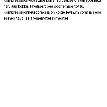
Kompressioonvigastuse korral surutakse õlavarrepõimiku
närvijuur kokku, tavaliselt pea pöörlemise tõttu.
Kompressioonneuropraksia on kõige levinum vorm ja seda
esineb tavaliselt vanematel inimestel.