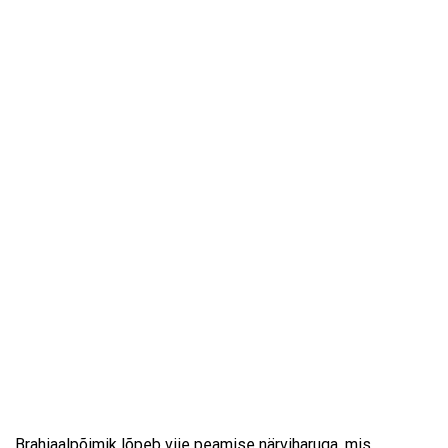
Brahiaalpõimik lõpeb viie peamise närviharuga, mis