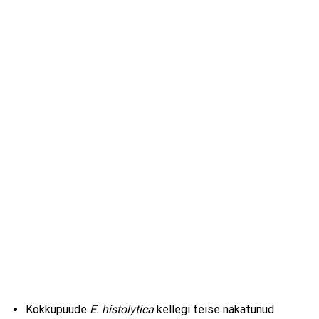
Kokkupuude
E. histolytica
kellegi teise nakatunud