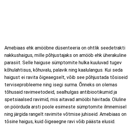
Amebiaas ehk amööbne düsenteeria on ohtlik seedetrakti
nakkushaigus, mille põhjustajaks on amööb ehk üherakuline
parasiit. Selle haiguse sümptomite hulka kuuluvad tugev
kõhulahtisus, kõhuvalu, palavik ning kaalulangus. Kui seda
haigust ei ravita õigeaegselt, võib see põhjustada tõsiseid
terviseprobleeme ning isegi surma. Õnneks on olemas
tõhusaid ravimeetodeid, sealhulgas antibiootikumid ja
spetsiaalsed ravimid, mis aitavad amööbi hävitada. Oluline
on pöörduda arsti poole esimeste sümptomite ilmnemisel
ning järgida rangelt ravimite võtmise juhiseid. Amebiaas on
tõsine haigus, kuid õigeaegne ravi võib päästa elusid.