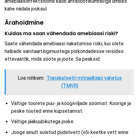
amebiaasiinfektsioone kaob antibiootikumraviga umbes
kahe nädala jooksul.
Ärahoidmine
Kuidas ma saan vähendada amebiaasi riski?
Saate vähendada amebiaasi nakatumise riski, kui olete
halbade sanitaartingimustega piirkondadesse reisides
ettevaatlik, mida sööte ja joote. Sa peaksid:
Loe rohkem:
Transkateetri mitraalklapi vahetus
(TMVR)
Vältige toorete puu- ja köögiviljade söömist. Koorige ja
peske tooted enne küpsetamist.
Vältige jääkuubikutega jooke.
Jooge ainult suletud pudelivett (või keetke vett enne