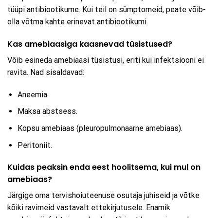
tüüpi antibiootikume. Kui teil on sümptomeid, peate võib-
olla võtma kahte erinevat antibiootikumi.
Kas amebiaasiga kaasnevad tüsistused?
Võib esineda amebiaasi tüsistusi, eriti kui infektsiooni ei
ravita. Nad sisaldavad:
Aneemia.
Maksa abstsess.
Kopsu amebiaas (pleuropulmonaarne amebiaas).
Peritoniit.
Kuidas peaksin enda eest hoolitsema, kui mul on
amebiaas?
Järgige oma tervishoiuteenuse osutaja juhiseid ja võtke
kõiki ravimeid vastavalt ettekirjutusele. Enamik