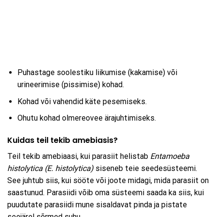
Puhastage soolestiku liikumise (kakamise) või
urineerimise (pissimise) kohad.
Kohad või vahendid käte pesemiseks.
Ohutu kohad olmereovee ärajuhtimiseks.
Kuidas teil tekib amebiasis?
Teil tekib amebiaasi, kui parasiit helistab
Entamoeba
histolytica (E. histolytica)
siseneb teie seedesüsteemi.
See juhtub siis, kui sööte või joote midagi, mida parasiit on
saastunud. Parasiidi võib oma süsteemi saada ka siis, kui
puudutate parasiidi mune sisaldavat pinda ja pistate
seejärel sõrmed suhu.