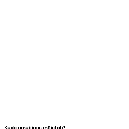
Keda amebiaas mõjutab?