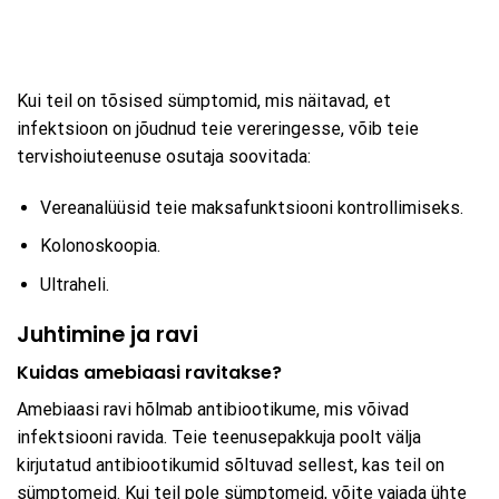
Kui teil on tõsised sümptomid, mis näitavad, et
infektsioon on jõudnud teie vereringesse, võib teie
tervishoiuteenuse osutaja soovitada:
Vereanalüüsid teie maksafunktsiooni kontrollimiseks.
Kolonoskoopia.
Ultraheli.
Juhtimine ja ravi
Kuidas amebiaasi ravitakse?
Amebiaasi ravi hõlmab antibiootikume, mis võivad
infektsiooni ravida. Teie teenusepakkuja poolt välja
kirjutatud antibiootikumid sõltuvad sellest, kas teil on
sümptomeid. Kui teil pole sümptomeid, võite vajada ühte