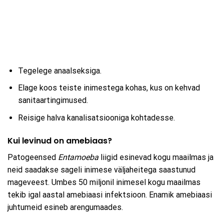
Tegelege anaalseksiga.
Elage koos teiste inimestega kohas, kus on kehvad
sanitaartingimused.
Reisige halva kanalisatsiooniga kohtadesse.
Kui levinud on amebiaas?
Patogeensed
Entamoeba
liigid esinevad kogu maailmas ja
neid saadakse sageli inimese väljaheitega saastunud
mageveest. Umbes 50 miljonil inimesel kogu maailmas
tekib igal aastal amebiaasi infektsioon. Enamik amebiaasi
juhtumeid esineb arengumaades.