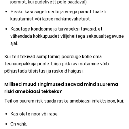
joomist, kui pudelivett pole saadaval).
Peske käsi sageli seebi ja veega pärast tualeti
kasutamist või lapse mähkmevahetust.
Kasutage kondoome ja turvaseksi tavasid, et
vähendada kokkupuudet väljaheitega seksuaaltegevuse
ajal.
Kui teil tekivad sümptomid, pöörduge kohe oma
teenusepakkuja poole. Liiga pikk ravi ootamine võib
põhjustada tüsistusi ja raskeid haigusi.
Millised muud tingimused seavad mind suurema
riski amebiaasi tekkeks?
Teil on suurem risk saada raske amebiaasi infektsioon, kui:
Kas olete noor või rase.
On vähk.