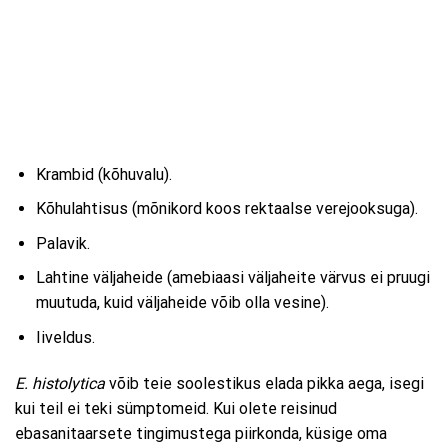
Krambid (kõhuvalu).
Kõhulahtisus (mõnikord koos rektaalse verejooksuga).
Palavik.
Lahtine väljaheide (amebiaasi väljaheite värvus ei pruugi
muutuda, kuid väljaheide võib olla vesine).
Iiveldus.
E. histolytica
võib teie soolestikus elada pikka aega, isegi
kui teil ei teki sümptomeid. Kui olete reisinud
ebasanitaarsete tingimustega piirkonda, küsige oma