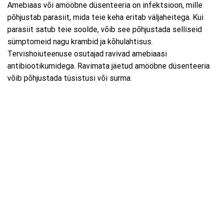
Amebiaas või amööbne düsenteeria on infektsioon, mille
põhjustab parasiit, mida teie keha eritab väljaheitega. Kui
parasiit satub teie soolde, võib see põhjustada selliseid
sümptomeid nagu krambid ja kõhulahtisus.
Tervishoiuteenuse osutajad ravivad amebiaasi
antibiootikumidega. Ravimata jäetud amööbne düsenteeria
võib põhjustada tüsistusi või surma.