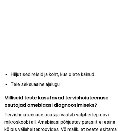
Hiljutised reisid ja koht, kus olete käinud.
Teie seksuaalne ajalugu.
Milliseid teste kasutavad tervishoiuteenuse
osutajad amebiaasi diagnoosimiseks?
Tervishoiuteenuse osutaja vaatab väljaheiteproovi
mikroskoobi all. Amebiaasi põhjustav parasiit ei esine
kõigis väljaheiteproovides. Võimalik, et peate esitama