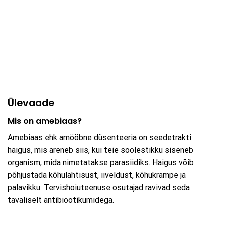
Ülevaade
Mis on amebiaas?
Amebiaas ehk amööbne düsenteeria on seedetrakti
haigus, mis areneb siis, kui teie soolestikku siseneb
organism, mida nimetatakse parasiidiks. Haigus võib
põhjustada kõhulahtisust, iiveldust, kõhukrampe ja
palavikku. Tervishoiuteenuse osutajad ravivad seda
tavaliselt antibiootikumidega.